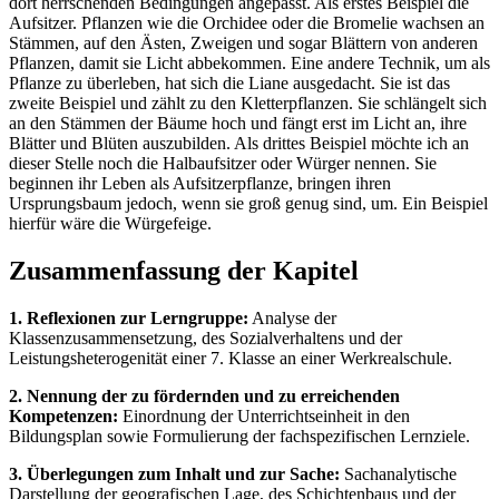
dort herrschenden Bedingungen angepasst. Als erstes Beispiel die
Aufsitzer. Pflanzen wie die Orchidee oder die Bromelie wachsen an
Stämmen, auf den Ästen, Zweigen und sogar Blättern von anderen
Pflanzen, damit sie Licht abbekommen. Eine andere Technik, um als
Pflanze zu überleben, hat sich die Liane ausgedacht. Sie ist das
zweite Beispiel und zählt zu den Kletterpflanzen. Sie schlängelt sich
an den Stämmen der Bäume hoch und fängt erst im Licht an, ihre
Blätter und Blüten auszubilden. Als drittes Beispiel möchte ich an
dieser Stelle noch die Halbaufsitzer oder Würger nennen. Sie
beginnen ihr Leben als Aufsitzerpflanze, bringen ihren
Ursprungsbaum jedoch, wenn sie groß genug sind, um. Ein Beispiel
hierfür wäre die Würgefeige.
Zusammenfassung der Kapitel
1. Reflexionen zur Lerngruppe:
Analyse der
Klassenzusammensetzung, des Sozialverhaltens und der
Leistungsheterogenität einer 7. Klasse an einer Werkrealschule.
2. Nennung der zu fördernden und zu erreichenden
Kompetenzen:
Einordnung der Unterrichtseinheit in den
Bildungsplan sowie Formulierung der fachspezifischen Lernziele.
3. Überlegungen zum Inhalt und zur Sache:
Sachanalytische
Darstellung der geografischen Lage, des Schichtenbaus und der