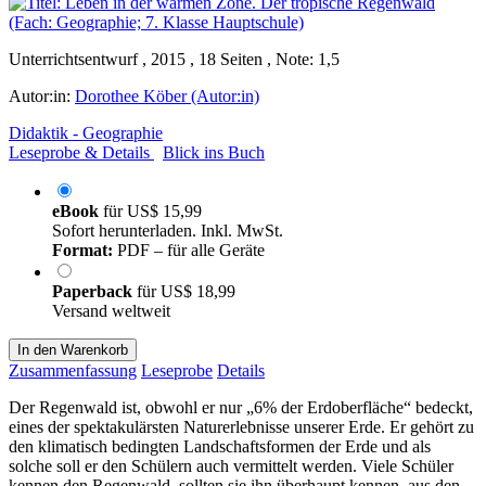
Unterrichtsentwurf , 2015 , 18 Seiten , Note: 1,5
Autor:in:
Dorothee Köber (Autor:in)
Didaktik - Geographie
Leseprobe & Details
Blick ins Buch
eBook
für
US$ 15,99
Sofort herunterladen. Inkl. MwSt.
Format:
PDF – für alle Geräte
Paperback
für
US$ 18,99
Versand weltweit
In den Warenkorb
Zusammenfassung
Leseprobe
Details
Der Regenwald ist, obwohl er nur „6% der Erdoberfläche“ bedeckt,
eines der spektakulärsten Naturerlebnisse unserer Erde. Er gehört zu
den klimatisch bedingten Landschaftsformen der Erde und als
solche soll er den Schülern auch vermittelt werden. Viele Schüler
kennen den Regenwald, sollten sie ihn überhaupt kennen, aus den