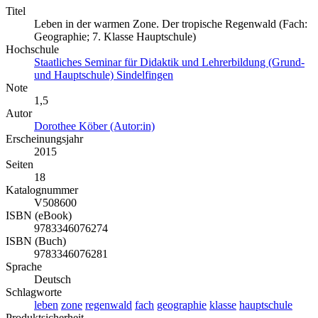
Titel
Leben in der warmen Zone. Der tropische Regenwald (Fach:
Geographie; 7. Klasse Hauptschule)
Hochschule
Staatliches Seminar für Didaktik und Lehrerbildung (Grund-
und Hauptschule) Sindelfingen
Note
1,5
Autor
Dorothee Köber (Autor:in)
Erscheinungsjahr
2015
Seiten
18
Katalognummer
V508600
ISBN (eBook)
9783346076274
ISBN (Buch)
9783346076281
Sprache
Deutsch
Schlagworte
leben
zone
regenwald
fach
geographie
klasse
hauptschule
Produktsicherheit