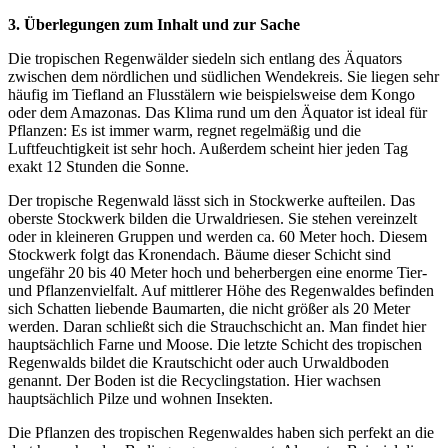
3. Überlegungen zum Inhalt und zur Sache
Die tropischen Regenwälder siedeln sich entlang des Äquators
zwischen dem nördlichen und südlichen Wendekreis. Sie liegen sehr
häufig im Tiefland an Flusstälern wie beispielsweise dem Kongo
oder dem Amazonas. Das Klima rund um den Äquator ist ideal für
Pflanzen: Es ist immer warm, regnet regelmäßig und die
Luftfeuchtigkeit ist sehr hoch. Außerdem scheint hier jeden Tag
exakt 12 Stunden die Sonne.
Der tropische Regenwald lässt sich in Stockwerke aufteilen. Das
oberste Stockwerk bilden die Urwaldriesen. Sie stehen vereinzelt
oder in kleineren Gruppen und werden ca. 60 Meter hoch. Diesem
Stockwerk folgt das Kronendach. Bäume dieser Schicht sind
ungefähr 20 bis 40 Meter hoch und beherbergen eine enorme Tier-
und Pflanzenvielfalt. Auf mittlerer Höhe des Regenwaldes befinden
sich Schatten liebende Baumarten, die nicht größer als 20 Meter
werden. Daran schließt sich die Strauchschicht an. Man findet hier
hauptsächlich Farne und Moose. Die letzte Schicht des tropischen
Regenwalds bildet die Krautschicht oder auch Urwaldboden
genannt. Der Boden ist die Recyclingstation. Hier wachsen
hauptsächlich Pilze und wohnen Insekten.
Die Pflanzen des tropischen Regenwaldes haben sich perfekt an die