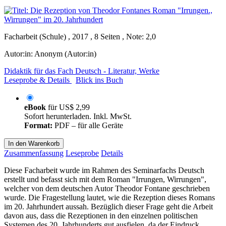
Facharbeit (Schule) , 2017 , 8 Seiten , Note: 2,0
Autor:in:
Anonym (Autor:in)
Didaktik für das Fach Deutsch - Literatur, Werke
Leseprobe & Details
Blick ins Buch
eBook
für
US$ 2,99
Sofort herunterladen. Inkl. MwSt.
Format:
PDF – für alle Geräte
In den Warenkorb
Zusammenfassung
Leseprobe
Details
Diese Facharbeit wurde im Rahmen des Seminarfachs Deutsch
erstellt und befasst sich mit dem Roman "Irrungen, Wirrungen",
welcher von dem deutschen Autor Theodor Fontane geschrieben
wurde. Die Fragestellung lautet, wie die Rezeption dieses Romans
im 20. Jahrhundert aussah. Bezüglich dieser Frage geht die Arbeit
davon aus, dass die Rezeptionen in den einzelnen politischen
Systemen des 20. Jahrhunderts gut ausfielen, da der Eindruck