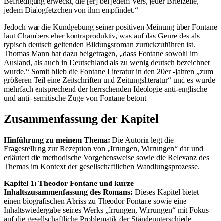
Befriedigung erweckt, die [er] bei jedem Vers, jeder Briefzeile,
jedem Dialogfetzchen von ihm empfindet.“
Jedoch war die Kundgebung seiner positiven Meinung über Fontane
laut Chambers eher kontraproduktiv, was auf das Genre des als
typisch deutsch geltenden Bildungsroman zurückzuführen ist.
Thomas Mann hat dazu beigetragen, „dass Fontane sowohl im
Ausland, als auch in Deutschland als zu wenig deutsch bezeichnet
wurde.“ Somit blieb die Fontane Literatur in den 20er -jahren „zum
größeren Teil eine Zeitschriften und Zeitungsliteratur“ und es wurde
mehrfach entsprechend der herrschenden Ideologie anti-englische
und anti- semitische Züge von Fontane betont.
Zusammenfassung der Kapitel
Hinführung zu meinem Thema:
Die Autorin legt die
Fragestellung zur Rezeption von „Irrungen, Wirrungen“ dar und
erläutert die methodische Vorgehensweise sowie die Relevanz des
Themas im Kontext der gesellschaftlichen Wandlungsprozesse.
Kapitel 1: Theodor Fontane und kurze
Inhaltszusammenfassung des Romans:
Dieses Kapitel bietet
einen biografischen Abriss zu Theodor Fontane sowie eine
Inhaltswiedergabe seines Werks „Irrungen, Wirrungen“ mit Fokus
auf die gesellschaftliche Problematik der Ständeunterschiede.