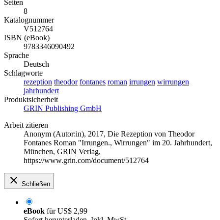
Seiten
8
Katalognummer
V512764
ISBN (eBook)
9783346090492
Sprache
Deutsch
Schlagworte
rezeption
theodor
fontanes
roman
irrungen
wirrungen
jahrhundert
Produktsicherheit
GRIN Publishing GmbH
Arbeit zitieren
Anonym (Autor:in)
, 2017, Die Rezeption von Theodor
Fontanes Roman "Irrungen., Wirrungen" im 20. Jahrhundert,
München, GRIN Verlag,
https://www.grin.com/document/512764
Schließen
eBook
für
US$ 2,99
Sofort herunterladen. Inkl. MwSt.