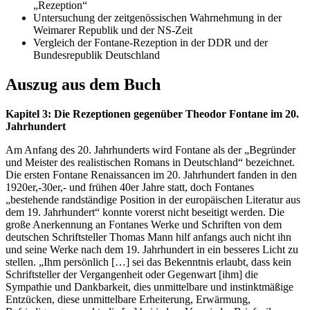
„Rezeption“
Untersuchung der zeitgenössischen Wahrnehmung in der
Weimarer Republik und der NS-Zeit
Vergleich der Fontane-Rezeption in der DDR und der
Bundesrepublik Deutschland
Auszug aus dem Buch
Kapitel 3: Die Rezeptionen gegenüber Theodor Fontane im 20.
Jahrhundert
Am Anfang des 20. Jahrhunderts wird Fontane als der „Begründer
und Meister des realistischen Romans in Deutschland“ bezeichnet.
Die ersten Fontane Renaissancen im 20. Jahrhundert fanden in den
1920er,-30er,- und frühen 40er Jahre statt, doch Fontanes
„bestehende randständige Position in der europäischen Literatur aus
dem 19. Jahrhundert“ konnte vorerst nicht beseitigt werden. Die
große Anerkennung an Fontanes Werke und Schriften von dem
deutschen Schriftsteller Thomas Mann hilf anfangs auch nicht ihn
und seine Werke nach dem 19. Jahrhundert in ein besseres Licht zu
stellen. „Ihm persönlich […] sei das Bekenntnis erlaubt, dass kein
Schriftsteller der Vergangenheit oder Gegenwart [ihm] die
Sympathie und Dankbarkeit, dies unmittelbare und instinktmäßige
Entzücken, diese unmittelbare Erheiterung, Erwärmung,