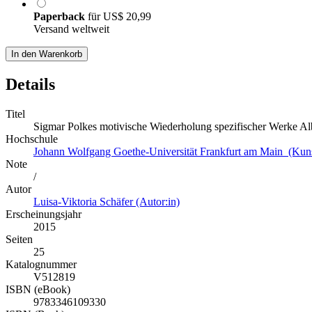
Paperback
für
US$ 20,99
Versand weltweit
In den Warenkorb
Details
Titel
Sigmar Polkes motivische Wiederholung spezifischer Werke Al
Hochschule
Johann Wolfgang Goethe-Universität Frankfurt am Main (Kunstg
Note
/
Autor
Luisa-Viktoria Schäfer (Autor:in)
Erscheinungsjahr
2015
Seiten
25
Katalognummer
V512819
ISBN (eBook)
9783346109330