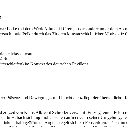
e
Sigmar Polke mit dem Werk Albrecht Dürers, insbesondere unter dem As
ntersucht, wie Polke durch das Zitieren kunstgeschichtlicher Motive d
t.
ieller Massenware.
Werk.
ürerschleifen) im Kontext des deutschen Pavillons.
er Präsenz und Bewegungs- und Fluchtlatenz liegt der überzeitliche Rei
d zurzeit von Klaus Albrecht Schröder verwahrt. Es zeigt einen Feldha
jedoch in Habachtstellung und lauschen aufmerksam seiner Umgebung. Je
m linken, halb geöffneten Auge spiegelt sich ein Fensterkreuz. Das dun