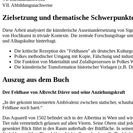
VII. Abbildungsnachweise
Zielsetzung und thematische Schwerpunkt
Diese Arbeit analysiert die künstlerische Auseinandersetzung von 
von Hochkunst in triviale Kontexte. Die zentrale Forschungsfrage u
und Alltagskultur hinterfragt.
Die kritische Rezeption des "Feldhasen" als deutsches Kulturgu
Polkes methodischer Umgang mit Kopie, Fälschung und industr
Die Funktion von Materialität und Zufallsprozessen in Polkes 
Die künstlerische Transformation historischer Vorlagen (z.B. D
Auszug aus dem Buch
Der Feldhase von Albrecht Dürer und seine Anziehungskraft
„In der gekonnt inszenierten Ambivalenz zwischen statischer, schaubar
Feldhase noch harrt.“
Das Aquarell von 1502 befindet sich in der Albertina in Wien und wir
Tier ruht vermeintlich gelassen auf allen Vieren. Seine Ohren sind 
gesenkter Blick führt in den Raum außerhalb der Bildfläche. In seine