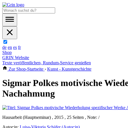
de
en
es
fr
Shop
GRIN Website
Texte veröffentlichen, Rundum-Service genießen
Zur Shop-Startseite
›
Kunst - Kunstgeschichte
Sigmar Polkes motivische Wiede
Nachahmung
Hausarbeit (Hauptseminar) , 2015 , 25 Seiten , Note: /
Autor:in:
Luisa-Viktoria Schäfer (Autor:in)