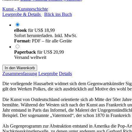
Kunst - Kunstgeschichte
Leseprobe & Details
Blick ins Buch
eBook
für
US$ 18,99
Sofort herunterladen. Inkl. MwSt.
Format:
PDF – für alle Geräte
Paperback
für
US$ 20,99
Versand weltweit
In den Warenkorb
Zusammenfassung
Leseprobe
Details
Die vorliegende Hausarbeit widmet sich dem Gegenwartskünstler Sigm
gilt den Werken Polkes, die sich ausdrücklich auf Motive des wohl b
Die Kunst von Ostdeutschland orientierte sich ab Mitte der 50er Jahre
bemühte. Während der Westen sich nach der Kunst aus Frankreich und
Jahr entstand in Paris das Informel, die Malerei der Ungegenständlic
Beispiel. Der sogenannte „Vatermord“, der schon 1870 in Frankreich 
Als Gegenprogramm zur Abstraktion entstand in Amerika die Pop-Art, 
Nachkriegskünstlerwelle, zu denen unter anderem auch Gerhard Rich