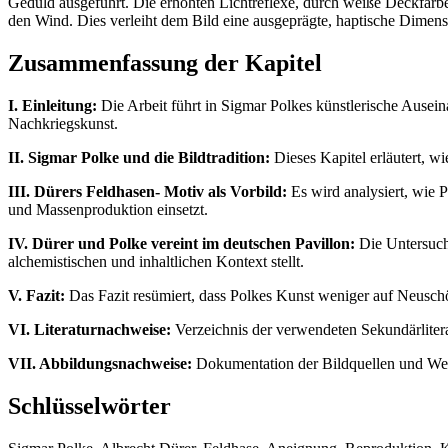
Geduld ausgeführt. Die erhöhten Lichtreflexe, durch weiße Deckfarb
den Wind. Dies verleiht dem Bild eine ausgeprägte, haptische Dimens
Zusammenfassung der Kapitel
I. Einleitung:
Die Arbeit führt in Sigmar Polkes künstlerische Ausein
Nachkriegskunst.
II. Sigmar Polke und die Bildtradition:
Dieses Kapitel erläutert, w
III. Dürers Feldhasen- Motiv als Vorbild:
Es wird analysiert, wie 
und Massenproduktion einsetzt.
IV. Dürer und Polke vereint im deutschen Pavillon:
Die Untersuchu
alchemistischen und inhaltlichen Kontext stellt.
V. Fazit:
Das Fazit resümiert, dass Polkes Kunst weniger auf Neuschöpf
VI. Literaturnachweise:
Verzeichnis der verwendeten Sekundärliter
VII. Abbildungsnachweise:
Dokumentation der Bildquellen und We
Schlüsselwörter