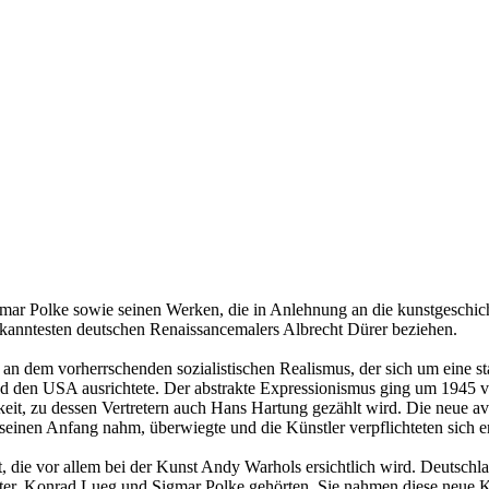
ar Polke sowie seinen Werken, die in Anlehnung an die kunstgeschich
ekanntesten deutschen Renaissancemalers Albrecht Dürer beziehen.
 an dem vorherrschenden sozialistischen Realismus, der sich um eine sta
 den USA ausrichtete. Der abstrakte Expressionismus ging um 1945 vo
hkeit, zu dessen Vertretern auch Hans Hartung gezählt wird. Die neue a
seinen Anfang nahm, überwiegte und die Künstler verpflichteten sich e
die vor allem bei der Kunst Andy Warhols ersichtlich wird. Deutschla
ter, Konrad Lueg und Sigmar Polke gehörten. Sie nahmen diese neue Ku