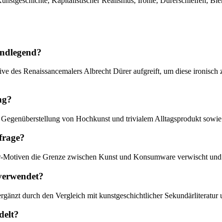
nstgeschichte, Kapitalistischer Realismus, Ironie, Dürerschleifen, Bie
undlegend?
ive des Renaissancemalers Albrecht Dürer aufgreift, um diese ironisc
ng?
egenüberstellung von Hochkunst und trivialem Alltagsprodukt sowie d
sfrage?
ürer-Motiven die Grenze zwischen Kunst und Konsumware verwischt und
 verwendet?
gänzt durch den Vergleich mit kunstgeschichtlicher Sekundärliteratur 
delt?