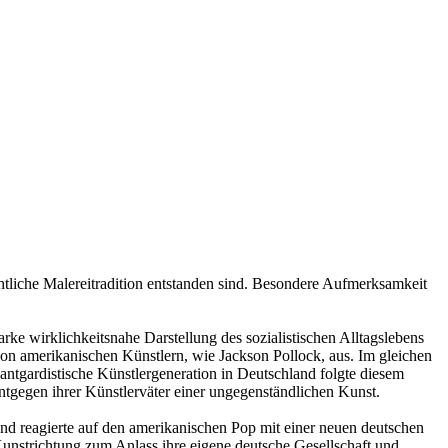
tliche Malereitradition entstanden sind. Besondere Aufmerksamkeit
rke wirklichkeitsnahe Darstellung des sozialistischen Alltagslebens
n amerikanischen Künstlern, wie Jackson Pollock, aus. Im gleichen
vantgardistische Künstlergeneration in Deutschland folgte diesem
ntgegen ihrer Künstlerväter einer ungegenständlichen Kunst.
nd reagierte auf den amerikanischen Pop mit einer neuen deutschen
nstrichtung zum Anlass ihre eigene deutsche Gesellschaft und