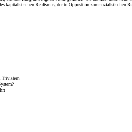
des kapitalistischen Realismus, der in Opposition zum sozialistischen R
 Trivialem
System?
hrt