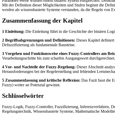
Parameter-Werte würden einem binären System entsprechen. Denkbar 
Mit der Definition dieser Möglichkeiten und Stufen beginnt die Def
werden als wissensbasierte Systeme verstanden, da die Regeln von Ex
Zusammenfassung der Kapitel
1 Einleitung:
Die Einleitung führt in die Geschichte der binären Log
2 Begriffsabgrenzungen und Definitionen:
Dieses Kapitel definiert
Defuzzifizierung als fundamentale Bausteine.
3 Vorgehen und Funktionsweise eines Fuzzy-Controllers am Beisp
Verarbeitungsschritte bis zum scharfen Ausgangswert durchgerechnet
4 Vor- und Nachteile der Fuzzy-Regelung:
Dieser Abschnitt analysi
Herausforderungen bei der Regelerstellung und fehlenden Lernmech
5 Zusammenfassung und kritische Reflexion:
Das Fazit fasst die 
Fuzzy) weiter an Potenzial gewinnt.
Schlüsselwörter
Fuzzy-Logik, Fuzzy-Controller, Fuzzifizierung, Inferenzverfahren, 
Regelungstechnik, Wissensbasierte Systeme, Mathematische Modellie