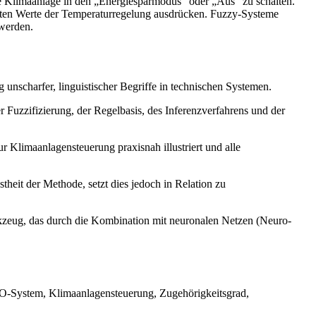
e Klimaanlage in den „Energiesparmodus“ oder „Aus“ zu schalten.
schten Werte der Temperaturregelung ausdrücken. Fuzzy-Systeme
 werden.
unscharfer, linguistischer Begriffe in technischen Systemen.
 Fuzzifizierung, der Regelbasis, des Inferenzverfahrens und der
Klimaanlagensteuerung praxisnah illustriert und alle
theit der Methode, setzt dies jedoch in Relation zu
kzeug, das durch die Kombination mit neuronalen Netzen (Neuro-
ISO-System, Klimaanlagensteuerung, Zugehörigkeitsgrad,