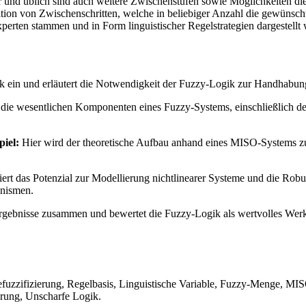
und üblich sind auch weitere Zwischenstufen sowie Möglichkeiten di
inition von Zwischenschritten, welche in beliebiger Anzahl die gewün
perten stammen und in Form linguistischer Regelstrategien dargestellt
ik ein und erläutert die Notwendigkeit der Fuzzy-Logik zur Handhabung 
 die wesentlichen Komponenten eines Fuzzy-Systems, einschließlich der
iel:
Hier wird der theoretische Aufbau anhand eines MISO-Systems zur 
.
ert das Potenzial zur Modellierung nichtlinearer Systeme und die Robus
anismen.
Ergebnisse zusammen und bewertet die Fuzzy-Logik als wertvolles Wer
Defuzzifizierung, Regelbasis, Linguistische Variable, Fuzzy-Menge, M
rung, Unscharfe Logik.