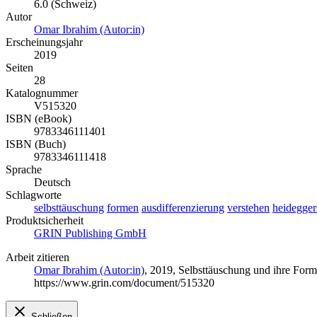
6.0 (Schweiz)
Autor
Omar Ibrahim (Autor:in)
Erscheinungsjahr
2019
Seiten
28
Katalognummer
V515320
ISBN (eBook)
9783346111401
ISBN (Buch)
9783346111418
Sprache
Deutsch
Schlagworte
selbsttäuschung
formen
ausdifferenzierung
verstehen
heidegger
Produktsicherheit
GRIN Publishing GmbH
Arbeit zitieren
Omar Ibrahim (Autor:in)
, 2019, Selbsttäuschung und ihre Fo
https://www.grin.com/document/515320
Schließen