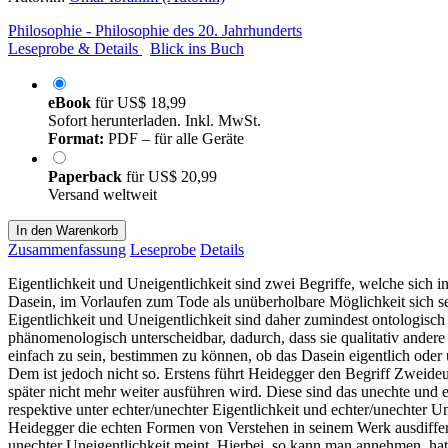
Philosophie - Philosophie des 20. Jahrhunderts
Leseprobe & Details
Blick ins Buch
eBook
für
US$ 18,99
Sofort herunterladen. Inkl. MwSt.
Format:
PDF – für alle Geräte
Paperback
für
US$ 20,99
Versand weltweit
In den Warenkorb
Zusammenfassung
Leseprobe
Details
Eigentlichkeit und Uneigentlichkeit sind zwei Begriffe, welche sich
Dasein, im Vorlaufen zum Tode als unüberholbare Möglichkeit sich sel
Eigentlichkeit und Uneigentlichkeit sind daher zumindest ontologisch
phänomenologisch unterscheidbar, dadurch, dass sie qualitativ andere 
einfach zu sein, bestimmen zu können, ob das Dasein eigentlich oder u
Dem ist jedoch nicht so. Erstens führt Heidegger den Begriff Zweide
später nicht mehr weiter ausführen wird. Diese sind das unechte und 
respektive unter echter/unechter Eigentlichkeit und echter/unechter 
Heidegger die echten Formen von Verstehen in seinem Werk ausdifferen
unechter Uneigentlichkeit meint. Hierbei, so kann man annehmen, ha