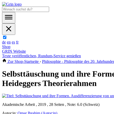
de
en
es
fr
Shop
GRIN Website
Texte veröffentlichen, Rundum-Service genießen
Zur Shop-Startseite
›
Philosophie - Philosophie des 20. Jahrhunder
Selbsttäuschung und ihre Forme
Heideggers Theorierahmen
Akademische Arbeit , 2019 , 28 Seiten , Note: 6.0 (Schweiz)
Autor:in:
Omar Ibrahim (Autor:in)