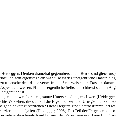
 in Heideggers Denken diametral gegenüberstehen. Beide sind gleichur
bst und sein eigenstes Sein wählt, so ist das uneigentliche Dasein hing
 zu unterscheiden, da sie verschiedene Seinsweisen des Daseins darstel
Aspekte aufweisen. Nur das eigentliche Selbst entschliesst sich im Aug
neigentlich ist.
utigkeit ein, welcher die gesamte Unterscheidung erschwert (Heidegger,
echte Verstehen, die sich auf die Eigentlichkeit und Uneigentlichkeit b
Uneigentlichkeit zu verstehen? Diese Begriffe sind unterbestimmt und 
ziert und analysiert (Heidegger, 2006). Ein Teil der Frage bleibt also
t es sehr wahrscheinlich mit Formen der Verzerrung und Täuschung, s