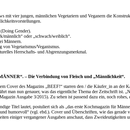
rviews mit vier jungen, männlichen Vegetariern und Veganern die Konst
ichkeitsvorstellungen.
 (Doing Gender).
ark/männlich“ oder „schwach/weiblich“.
bei Männern.
ng von Vegetarismus/Veganismus.
lturelles Herrschafts- und Abgrenzungsmerkmal.
ER“. – Die Verbindung von Fleisch und „Männlichkeit“.
m Cover des Magazins „BEEF!“ starren den / die Käufer_in an der Kas
rfährt man nun genauer, was das eigentliche Thema der Zeitschrift ist.
in Ausgabe 3/2015). Zu sehen ist passend dazu ein, noch rohes, drap
ge Titel lautet, postuliert sich als „das erste Kochmagazin für Männe
ug und humorvoll“ (vgl. ebd.). Cover und Überschriften, wie das gerade
elseiten einiger vergangener Ausgaben anschaut, dass Zweideutigkeiten 