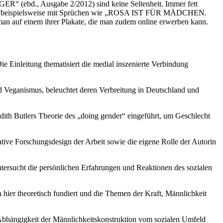
ebd., Ausgabe 2/2012) sind keine Seltenheit. Immer fett
n sie beispielsweise mit Sprüchen wie „ROSA IST FÜR MÄDCHEN.
 einem ihrer Plakate, die man zudem online erwerben kann.
ie Einleitung thematisiert die medial inszenierte Verbindung
nd Veganismus, beleuchtet deren Verbreitung in Deutschland und
th Butlers Theorie des „doing gender“ eingeführt, um Geschlecht
ative Forschungsdesign der Arbeit sowie die eigene Rolle der Autorin
untersucht die persönlichen Erfahrungen und Reaktionen des sozialen
ier theoretisch fundiert und die Themen der Kraft, Männlichkeit
e Abhängigkeit der Männlichkeitskonstruktion vom sozialen Umfeld