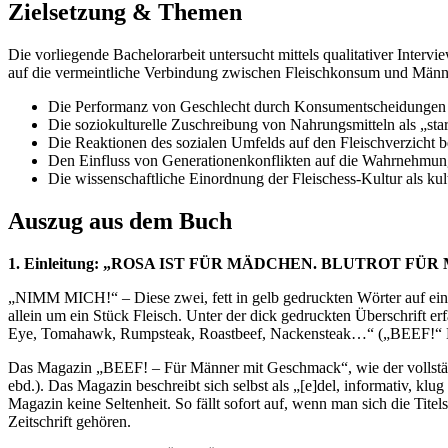
Zielsetzung & Themen
Die vorliegende Bachelorarbeit untersucht mittels qualitativer Inte
auf die vermeintliche Verbindung zwischen Fleischkonsum und Männl
Die Performanz von Geschlecht durch Konsumentscheidungen
Die soziokulturelle Zuschreibung von Nahrungsmitteln als „st
Die Reaktionen des sozialen Umfelds auf den Fleischverzicht 
Den Einfluss von Generationenkonflikten auf die Wahrnehmu
Die wissenschaftliche Einordnung der Fleischess-Kultur als ku
Auszug aus dem Buch
1. Einleitung: „ROSA IST FÜR MÄDCHEN. BLUTROT FÜR MÄNN
„NIMM MICH!“ – Diese zwei, fett in gelb gedruckten Wörter auf eine
allein um ein Stück Fleisch. Unter der dick gedruckten Überschrift e
Eye, Tomahawk, Rumpsteak, Roastbeef, Nackensteak…“ („BEEF!“ Magaz
Das Magazin „BEEF! – Für Männer mit Geschmack“, wie der vollständi
ebd.). Das Magazin beschreibt sich selbst als „[e]del, informativ, kl
Magazin keine Seltenheit. So fällt sofort auf, wenn man sich die Tit
Zeitschrift gehören.