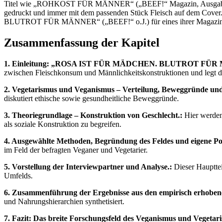
Titel wie „ROHKOST FÜR MÄNNER“ („BEEF!“ Magazin, Ausgabe 4/2
gedruckt und immer mit dem passenden Stück Fleisch auf dem Cove
BLUTROT FÜR MÄNNER“ („BEEF!“ o.J.) für eines ihrer Magazine
Zusammenfassung der Kapitel
1. Einleitung: „ROSA IST FÜR MÄDCHEN. BLUTROT FÜR MÄNN
zwischen Fleischkonsum und Männlichkeitskonstruktionen und legt di
2. Vegetarismus und Veganismus – Verteilung, Beweggründe und
diskutiert ethische sowie gesundheitliche Beweggründe.
3. Theoriegrundlage – Konstruktion von Geschlecht.:
Hier werden
als soziale Konstruktion zu begreifen.
4. Ausgewählte Methoden, Begründung des Feldes und eigene Posi
im Feld der befragten Veganer und Vegetarier.
5. Vorstellung der Interviewpartner und Analyse.:
Dieser Haupttei
Umfelds.
6. Zusammenführung der Ergebnisse aus den empirisch erhoben
und Nahrungshierarchien synthetisiert.
7. Fazit: Das breite Forschungsfeld des Veganismus und Vegetar