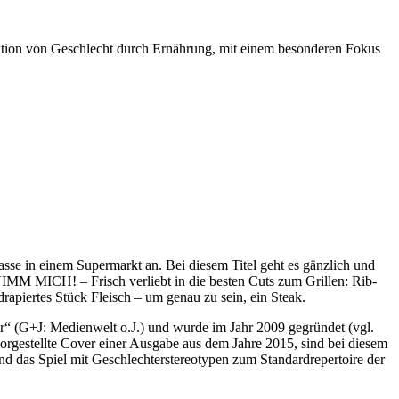
ruktion von Geschlecht durch Ernährung, mit einem besonderen Fokus
se in einem Supermarkt an. Bei diesem Titel geht es gänzlich und
 „NIMM MICH! – Frisch verliebt in die besten Cuts zum Grillen: Rib-
iertes Stück Fleisch – um genau zu sein, ein Steak.
r“ (G+J: Medienwelt o.J.) und wurde im Jahr 2009 gegründet (vgl.
 vorgestellte Cover einer Ausgabe aus dem Jahre 2015, sind bei diesem
und das Spiel mit Geschlechterstereotypen zum Standardrepertoire der