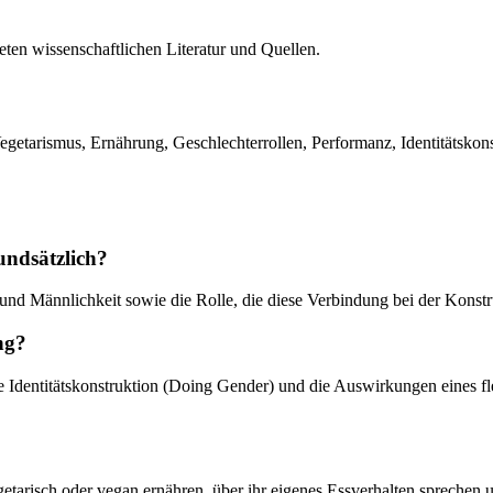
en wissenschaftlichen Literatur und Quellen.
etarismus, Ernährung, Geschlechterrollen, Performanz, Identitätskons
undsätzlich?
nd Männlichkeit sowie die Rolle, die diese Verbindung bei der Konstruk
ng?
le Identitätskonstruktion (Doing Gender) und die Auswirkungen eines f
egetarisch oder vegan ernähren, über ihr eigenes Essverhalten sprechen