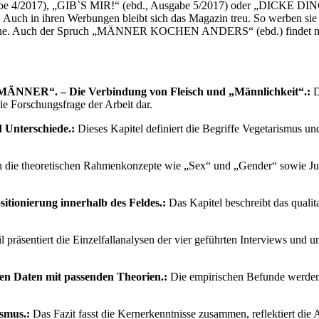
017), „GIB`S MIR!“ (ebd., Ausgabe 5/2017) oder „DICKE DINGER“ (
r. Auch in ihren Werbungen bleibt sich das Magazin treu. So werbe
. Auch der Spruch „MÄNNER KOCHEN ANDERS“ (ebd.) findet man auf
ER“. – Die Verbindung von Fleisch und „Männlichkeit“.:
D
e Forschungsfrage der Arbeit dar.
 Unterschiede.:
Dieses Kapitel definiert die Begriffe Vegetarismus u
 die theoretischen Rahmenkonzepte wie „Sex“ und „Gender“ sowie Judi
tionierung innerhalb des Feldes.:
Das Kapitel beschreibt das qualit
l präsentiert die Einzelfallanalysen der vier geführten Interviews und 
en Daten mit passenden Theorien.:
Die empirischen Befunde werden h
ismus.:
Das Fazit fasst die Kernerkenntnisse zusammen, reflektiert di