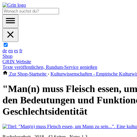
de
en
es
fr
Shop
GRIN Website
Texte veröffentlichen, Rundum-Service genießen
Zur Shop-Startseite
›
Kulturwissenschaften - Empirische Kulturwi
"Man(n) muss Fleisch essen, um
den Bedeutungen und Funktione
Geschlechtsidentität
Bachelorarbeit , 2018 , 42 Seiten , Note: 1,3