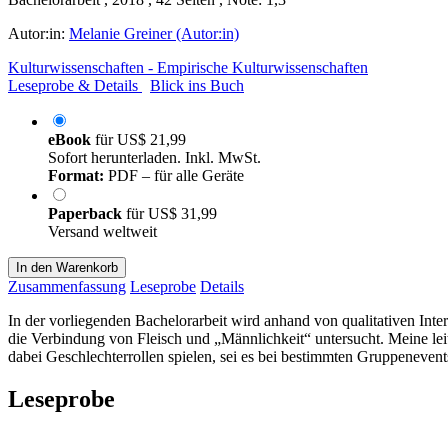
Autor:in:
Melanie Greiner (Autor:in)
Kulturwissenschaften - Empirische Kulturwissenschaften
Leseprobe & Details
Blick ins Buch
eBook
für
US$ 21,99
Sofort herunterladen. Inkl. MwSt.
Format:
PDF – für alle Geräte
Paperback
für
US$ 31,99
Versand weltweit
In den Warenkorb
Zusammenfassung
Leseprobe
Details
In der vorliegenden Bachelorarbeit wird anhand von qualitativen Int
die Verbindung von Fleisch und „Männlichkeit“ untersucht. Meine leit
dabei Geschlechterrollen spielen, sei es bei bestimmten Gruppeneven
Leseprobe