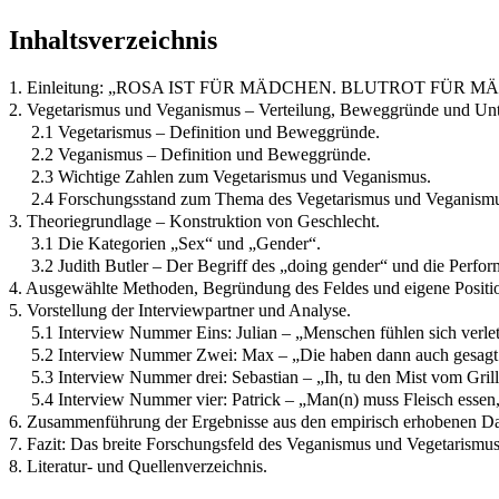
Inhaltsverzeichnis
1. Einleitung: „ROSA IST FÜR MÄDCHEN. BLUTROT FÜR MÄNNER“
2. Vegetarismus und Veganismus – Verteilung, Beweggründe und Unt
2.1 Vegetarismus – Definition und Beweggründe.
2.2 Veganismus – Definition und Beweggründe.
2.3 Wichtige Zahlen zum Vegetarismus und Veganismus.
2.4 Forschungsstand zum Thema des Vegetarismus und Veganismu
3. Theoriegrundlage – Konstruktion von Geschlecht.
3.1 Die Kategorien „Sex“ und „Gender“.
3.2 Judith Butler – Der Begriff des „doing gender“ und die Perfo
4. Ausgewählte Methoden, Begründung des Feldes und eigene Positio
5. Vorstellung der Interviewpartner und Analyse.
5.1 Interview Nummer Eins: Julian – „Menschen fühlen sich verletz
5.2 Interview Nummer Zwei: Max – „Die haben dann auch gesagt:
5.3 Interview Nummer drei: Sebastian – „Ih, tu den Mist vom Gril
5.4 Interview Nummer vier: Patrick – „Man(n) muss Fleisch essen,
6. Zusammenführung der Ergebnisse aus den empirisch erhobenen Da
7. Fazit: Das breite Forschungsfeld des Veganismus und Vegetarismus
8. Literatur- und Quellenverzeichnis.