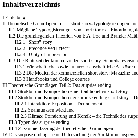
Inhaltsverzeichnis
I Einleitung
II Theoretische Grundlagen Teil 1: short story-Typologisierungen und
II.1 Mögliche Typologisierungen von short stories – Einordnung de
II.2 Die grundlegenden Theorien von E.A. Poe und Brander Matthew
II.2.1 "Short" story
II.2.2 "Preconceived Effect"
II.2.3 "Unity of Impression"
II.3 Die Blütezeit der kommerziellen short story: Schreibanweisu
II.3.1 Wirtschaftliche sowie kulturwissenschaftliche Auslöser u
II.3.2 Die Medien der kommerziellen short story: Magazine und
II.3.3 Handbooks und College courses
III Theoretische Grundlagen Teil 2: Das surprise ending
III.1 Struktur und Komposition einer traditionellen short story
III.2 Struktur und Komposition der surprise ending short story – 
III.2.1 Interaktion: Exposition – Denouement
III.2.2 Spannungsentwicklung
III.2.3 Klimax, Pointierung und Komik – die Technik des surpr
III.3 Typen des surprise ending
III.4 Zusammenfassung der theoretischen Grundlagen
IV Das surprise ending – eine Untersuchung der Struktur in ausgewäh