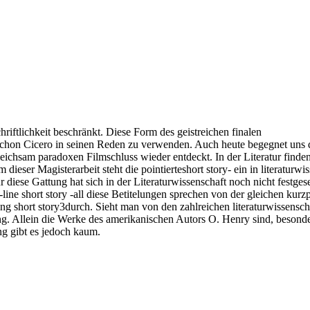
iftlichkeit beschränkt. Diese Form des geistreichen finalen
hon Cicero in seinen Reden zu verwenden. Auch heute begegnet uns das
eichsam paradoxen Filmschluss wieder entdeckt. In der Literatur finde
ser Magisterarbeit steht die pointierteshort story- ein in literaturw
diese Gattung hat sich in der Literaturwissenschaft noch nicht festges
nch-line short story -all diese Betitelungen sprechen von der gleichen ku
ng short story3durch. Sieht man von den zahlreichen literaturwissensch
ng. Allein die Werke des amerikanischen Autors O. Henry sind, besonder
ng gibt es jedoch kaum.