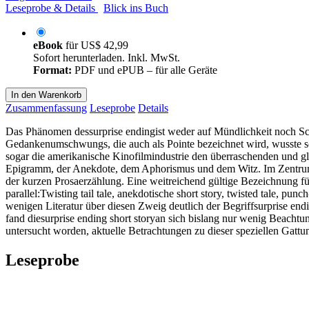
Leseprobe & Details
Blick ins Buch
eBook
für
US$ 42,99
Sofort herunterladen. Inkl. MwSt.
Format:
PDF und ePUB – für alle Geräte
In den Warenkorb
Zusammenfassung
Leseprobe
Details
Das Phänomen dessurprise endingist weder auf Mündlichkeit noch Schr
Gedankenumschwungs, die auch als Pointe bezeichnet wird, wusste sc
sogar die amerikanische Kinofilmindustrie den überraschenden und gl
Epigramm, der Anekdote, dem Aphorismus und dem Witz. Im Zentrum die
der kurzen Prosaerzählung. Eine weitreichend gültige Bezeichnung für 
parallel:Twisting tail tale, anekdotische short story, twisted tale, pu
wenigen Literatur über diesen Zweig deutlich der Begriffsurprise endi
fand diesurprise ending short storyan sich bislang nur wenig Beachtu
untersucht worden, aktuelle Betrachtungen zu dieser speziellen Gattu
Leseprobe