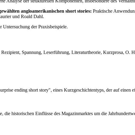
erte Analyse der strukturellen Komponenten, insbesondere des Verhältn
gewählten angloamerikanischen short stories:
Praktische Anwendung 
aurier und Roald Dahl.
 Untersuchung der Praxisbeispiele.
r, Rezipient, Spannung, Leserführung, Literaturtheorie, Kurzprosa, O. He
rprise ending short story", eines Kurzgeschichtentyps, der auf einen ef
te, die historischen Einflüsse des Magazinmarktes um die Jahrhundertw