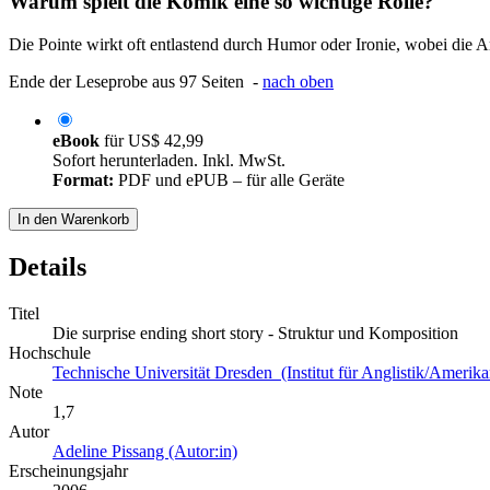
Warum spielt die Komik eine so wichtige Rolle?
Die Pointe wirkt oft entlastend durch Humor oder Ironie, wobei die Ar
Ende der Leseprobe aus 97 Seiten -
nach oben
eBook
für
US$ 42,99
Sofort herunterladen. Inkl. MwSt.
Format:
PDF und ePUB – für alle Geräte
In den Warenkorb
Details
Titel
Die surprise ending short story - Struktur und Komposition
Hochschule
Technische Universität Dresden (Institut für Anglistik/Amerikan
Note
1,7
Autor
Adeline Pissang (Autor:in)
Erscheinungsjahr