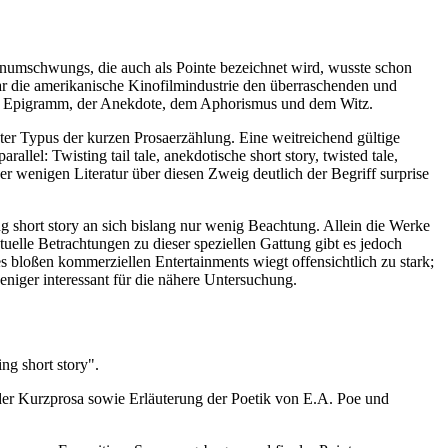
enumschwungs, die auch als Pointe bezeichnet wird, wusste schon
ar die amerikanische Kinofilmindustrie den überraschenden und
 dem Epigramm, der Anekdote, dem Aphorismus und dem Witz.
teter Typus der kurzen Prosaerzählung. Eine weitreichend gültige
llel: Twisting tail tale, anekdotische short story, twisted tale,
er wenigen Literatur über diesen Zweig deutlich der Begriff surprise
ng short story an sich bislang nur wenig Beachtung. Allein die Werke
uelle Betrachtungen zu dieser speziellen Gattung gibt es jedoch
bloßen kommerziellen Entertainments wiegt offensichtlich zu stark;
weniger interessant für die nähere Untersuchung.
g short story".
er Kurzprosa sowie Erläuterung der Poetik von E.A. Poe und