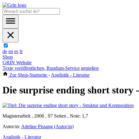
de
en
es
fr
Shop
GRIN Website
Texte veröffentlichen, Rundum-Service genießen
Zur Shop-Startseite
›
Anglistik - Literatur
Die surprise ending short story
Magisterarbeit , 2006 , 97 Seiten , Note: 1,7
Autor:in:
Adeline Pissang (Autor:in)
Anglistik - Literatur