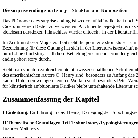
Die surprise ending short story – Struktur und Komposition
Das Phänomen des surprise ending ist weder auf Mündlichkeit noch Sc
Cicero in seinen Reden zu verwenden. Auch heute begegnet uns das su
gleichsam paradoxen Filmschluss wieder entdeckt. In der Literatur 
Im Zentrum dieser Magisterarbeit steht die pointierte short story – e
Bezeichnung für diese Gattung hat sich in der Literaturwissenschaft noc
punch-line short story – all diese Betitelungen sprechen von der glei
ending short story durch.
Sieht man von den zahlreichen literaturwissenschaftlichen Schriften ü
des amerikanischen Autors O. Henry sind, besonders zu Anfang des 20.
kaum. Unter den wenigen neueren Werken sind besonders Peter Wenze
für künstlerisch ambitionierte Kritiker bleibt unterhaltende Literatur
Zusammenfassung der Kapitel
I Einleitung:
Einführung in das Thema, Darlegung der Forschungsrel
II Theoretische Grundlagen Teil 1: short story-Typologisierunge
Brander Matthews.