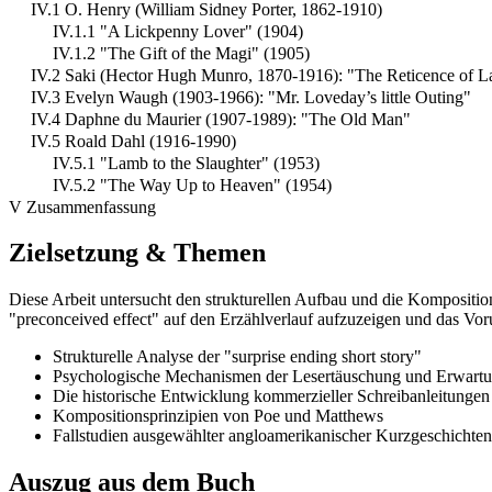
IV.1 O. Henry (William Sidney Porter, 1862-1910)
IV.1.1 "A Lickpenny Lover" (1904)
IV.1.2 "The Gift of the Magi" (1905)
IV.2 Saki (Hector Hugh Munro, 1870-1916): "The Reticence of 
IV.3 Evelyn Waugh (1903-1966): "Mr. Loveday’s little Outing"
IV.4 Daphne du Maurier (1907-1989): "The Old Man"
IV.5 Roald Dahl (1916-1990)
IV.5.1 "Lamb to the Slaughter" (1953)
IV.5.2 "The Way Up to Heaven" (1954)
V Zusammenfassung
Zielsetzung & Themen
Diese Arbeit untersucht den strukturellen Aufbau und die Kompositionsw
"preconceived effect" auf den Erzählverlauf aufzuzeigen und das Vorur
Strukturelle Analyse der "surprise ending short story"
Psychologische Mechanismen der Lesertäuschung und Erwartu
Die historische Entwicklung kommerzieller Schreibanleitungen
Kompositionsprinzipien von Poe und Matthews
Fallstudien ausgewählter angloamerikanischer Kurzgeschichten
Auszug aus dem Buch