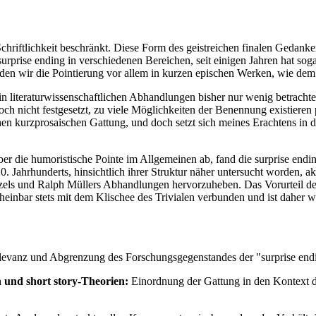
hriftlichkeit beschränkt. Diese Form des geistreichen finalen Gedank
rprise ending in verschiedenen Bereichen, seit einigen Jahren hat sog
finden wir die Pointierung vor allem in kurzen epischen Werken, wie
in in literaturwissenschaftlichen Abhandlungen bisher nur wenig betrach
h nicht festgesetzt, zu viele Möglichkeiten der Benennung existieren para
chen kurzprosaischen Gattung, und doch setzt sich meines Erachtens in d
ber die humoristische Pointe im Allgemeinen ab, fand die surprise endi
 Jahrhunderts, hinsichtlich ihrer Struktur näher untersucht worden, akt
ls und Ralph Müllers Abhandlungen hervorzuheben. Das Vorurteil des 
 scheinbar stets mit dem Klischee des Trivialen verbunden und ist daher 
evanz und Abgrenzung des Forschungsgegenstandes der "surprise endin
n und short story-Theorien:
Einordnung der Gattung in den Kontext d