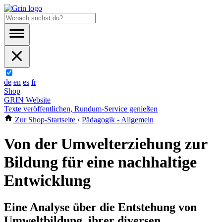
de
en
es
fr
Shop
GRIN Website
Texte veröffentlichen, Rundum-Service genießen
Zur Shop-Startseite
›
Pädagogik - Allgemein
Von der Umwelterziehung zur
Bildung für eine nachhaltige
Entwicklung
Eine Analyse über die Entstehung von
Umweltbildung, ihrer diversen