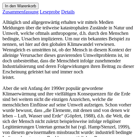
In den Warenkorb
Zusammenfassung
Leseprobe
Details
Alltäglich und allgegenwärtig erhalten wir mittels Medien
Meldungen über die teilweise katastrophalen Zustände in Natur und
Umwelt, welche oftmals anthropogene, d.h. durch den Menschen
bedingte, Ursachen implizieren. Um nur ein bekanntes Beispiel zu
nennen, sei hier auf den globalen Klimawandel verwiesen.
Wenngleich es umstritten ist, ob der Mensch in diesem Kontext der
alleinige Verursacher dieses gravierenden Umweltproblems ist, ist
doch unbestreitbar, dass die Menschheit infolge zunehmender
Industrialisierung und deren Folgewirkungen ihren Beitrag zu dieser
Erscheinung geleistet hat und immer noch
leistet.
Aber die seit Anfang der 1990er populär gewordene
Klimaerwärmung und ihre vielfältigen Konsequenzen für die Erde
sind bei weitem nicht die einzigen Anzeichen, welche die
menschlichen Einflüsse auf seine Umwelt aufzeigen. Schon vorher
wurde bewusst, dass „die Elemente, mit denen und von denen wir
leben – Luft, Wasser und Erde“ (Göpfert, 1988), d.h. die Welt, die
sich der Mensch nicht zuletzt beispielsweise infolge religiöser
Legitimierungen Untertan gemacht hat (vgl. Hamp/Stenzel, 1999),
von diesem gewissermaßen missbraucht wurde: industriell bedingte