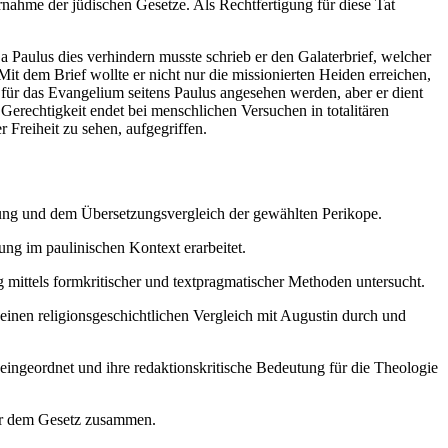
ernahme der jüdischen Gesetze. Als Rechtfertigung für diese Tat
 Paulus dies verhindern musste schrieb er den Galaterbrief, welcher
it dem Brief wollte er nicht nur die missionierten Heiden erreichen,
für das Evangelium seitens Paulus angesehen werden, aber er dient
erechtigkeit endet bei menschlichen Versuchen in totalitären
Freiheit zu sehen, aufgegriffen.
zung und dem Übersetzungsvergleich der gewählten Perikope.
ng im paulinischen Kontext erarbeitet.
g mittels formkritischer und textpragmatischer Methoden untersucht.
 einen religionsgeschichtlichen Vergleich mit Augustin durch und
eingeordnet und ihre redaktionskritische Bedeutung für die Theologie
ber dem Gesetz zusammen.