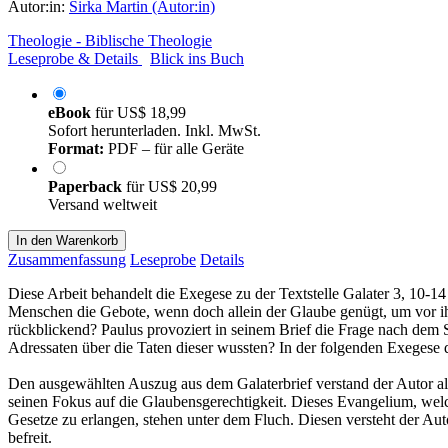
Autor:in:
Sirka Martin (Autor:in)
Theologie - Biblische Theologie
Leseprobe & Details
Blick ins Buch
eBook
für
US$ 18,99
Sofort herunterladen. Inkl. MwSt.
Format:
PDF – für alle Geräte
Paperback
für
US$ 20,99
Versand weltweit
In den Warenkorb
Zusammenfassung
Leseprobe
Details
Diese Arbeit behandelt die Exegese zu der Textstelle Galater 3, 10-
Menschen die Gebote, wenn doch allein der Glaube genügt, um vor ihm
rückblickend? Paulus provoziert in seinem Brief die Frage nach dem
Adressaten über die Taten dieser wussten? In der folgenden Exegese d
Den ausgewählten Auszug aus dem Galaterbrief verstand der Autor al
seinen Fokus auf die Glaubensgerechtigkeit. Dieses Evangelium, welch
Gesetze zu erlangen, stehen unter dem Fluch. Diesen versteht der Aut
befreit.