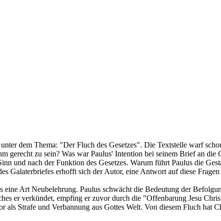
14 unter dem Thema: "Der Fluch des Gesetzes". Die Textstelle warf sch
 gerecht zu sein? Was war Paulus' Intention bei seinem Brief an die 
 Sinn und nach der Funktion des Gesetzes. Warum führt Paulus die Ges
es Galaterbriefes erhofft sich der Autor, eine Antwort auf diese Frage
s eine Art Neubelehrung. Paulus schwächt die Bedeutung der Befolgung 
es er verkündet, empfing er zuvor durch die "Offenbarung Jesu Christi
or als Strafe und Verbannung aus Gottes Welt. Von diesem Fluch hat Ch