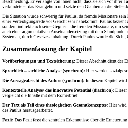
Beschneidung. Er verlangte von ihnen nicht, dass sie sich vor ihrer T
verkündete er das Evangelium und setzte den Glauben an die Stelle de
Die Situation wurde schwierig für Paulus, da fremde Missionare sein 
einer Verteidigungsrede vor Gericht sehr nahekommt. Paulus bezieht di
sondern indirekt auch seine Gegner – die fremden Missionare, um sei
auch einer argumentativen Auseinandersetzung mit dem Standpunkt and
Systemen, durch Gesetzeseinhaltung. Durch Paulus wurde die Sicht, G
Zusammenfassung der Kapitel
Vorüberlegungen und Textsicherung:
Dieser Abschnitt dient der 
Sprachlich – sachliche Analyse (synchron):
Hier werden sozialgesch
Die Aussageabsicht des Autors (synchron):
In diesem Kapitel wird 
Kontextuelle Analyse/ das innovative Potential (diachron):
Dieser 
vergleicht die Inhalte mit dem Römerbrief.
Der Text als Teil eines theologischen Gesamtkonzeptes:
Hier wird 
des Paulus herausgearbeitet.
Fazit:
Das Fazit fasst die zentralen Erkenntnisse über die Erneueru