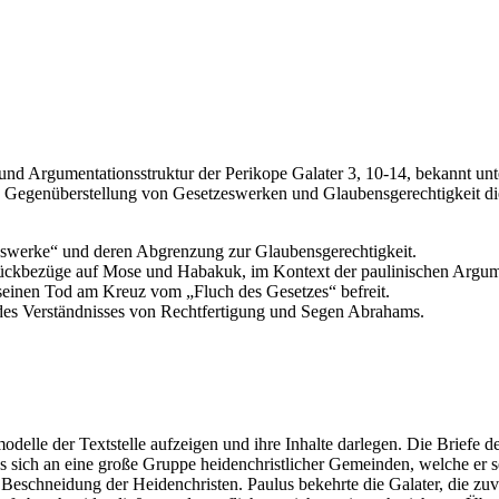
und Argumentationsstruktur der Perikope Galater 3, 10-14, bekannt unte
e Gegenüberstellung von Gesetzeswerken und Glaubensgerechtigkeit die 
zeswerke“ und deren Abgrenzung zur Glaubensgerechtigkeit.
 Rückbezüge auf Mose und Habakuk, im Kontext der paulinischen Argum
h seinen Tod am Kreuz vom „Fluch des Gesetzes“ befreit.
 des Verständnisses von Rechtfertigung und Segen Abrahams.
elle der Textstelle aufzeigen und ihre Inhalte darlegen. Die Briefe des
 sich an eine große Gruppe heidenchristlicher Gemeinden, welche er sel
schneidung der Heidenchristen. Paulus bekehrte die Galater, die zuvor