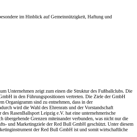
nsbesondere im Hinblick auf Gemeinnützigkeit, Haftung und
m Unternehmen zeigt zum einen die Struktur des Fußballclubs. Die
r GmbH in den Führungspositionen vertreten. Die Ziele der GmbH
em Organigramm sind zu entnehmen, dass in der
Dadurch wird die Wahl des Ehrenrats und der Vorstandschaft
tur des RasenBallsport Leipzig e.V. hat eine unternehmerische
ch übergehende Grenzen miteinander verbunden, was nicht nur die
afts- und Marketingziele der Red Bull GmbH geschützt. Unter diesem
arketinginstrument der Red Bull GmbH ist und somit wirtschaftliche