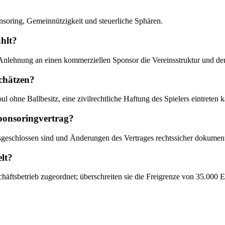
onsoring, Gemeinnützigkeit und steuerliche Sphären.
hlt?
e Anlehnung an einen kommerziellen Sponsor die Vereinsstruktur und de
schätzen?
Foul ohne Ballbesitz, eine zivilrechtliche Haftung des Spielers eintrete
ponsoringvertrag?
usgeschlossen sind und Änderungen des Vertrages rechtssicher dokumen
lt?
ftsbetrieb zugeordnet; überschreiten sie die Freigrenze von 35.000 Eur