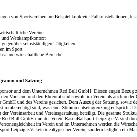
ungen von Sportvereinen am Beispiel konkreter Fallkonstellationen, i
wirtschaftliche Vereine"
s- und Wettkampfkontext
 gegenüber selbstständigen Tätigkeiten
gen im Sport
bs- und wirtschaftliche Bereiche
nigramm und Satzung
m Sponsor und dem Unternehmen Red Bull GmbH. Diesen engen Bezug zu
 den Vorstand und den Ehrenrat sind sowohl im Verein als auch in de
er GmbH und des Vereins gesichert. Dem Auszug der Satzung, sowie d
r stimmberechtigt sind, was einer Stimmrechtseingrenzung entspricht. 
an der Vereinsarbeit und Vereinsgestaltung beteiligt. Die gesamte Struk
e Red Bull GmbH und der Verein RasenBallsport Leipzig e.V. sind dur
e Personengleichheit im Verein und im Unternehmen werden die Wirtsch
lsport Leipzig e.V. kein idealtypischer Verein, sondern lediglich ein M