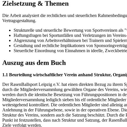
Zielsetzung & Themen
Die Arbeit analysiert die rechtlichen und steuerlichen Rahmenbeding
Vertragsgestaltung.
Strukturelle und steuerliche Bewertung von Sportvereinen als "
Haftungsfragen bei Sportunfällen und Verletzungen im Verein
Abgrenzung von Arbeitsverhältnissen bei Trainern und Spielern
Gestaltung und rechtliche Implikationen von Sponsoringverträ
Steuerliche Einordnung von Einnahmen in ideelle, Zweckbetrie
Auszug aus dem Buch
1.1 Beurteilung wirtschaftlicher Verein anhand Struktur, Orga
Der RasenBallsport Leipzig e.V. hat einen direkten Bezug zu ihre
durch die Mitgliederversammlung gewählten Organe des Vereins, wie
werden durch die identische Besetzung von Führungspositionen in d
Mitgliederversammlung lediglich sieben bis elf ordentliche Mitgliede
weitestgehend kontrolliert. Die ordentlichen Mitglieder sind alleinig 
Anlehnung in der Führungsebene, sowie in der operativen Ebene. Di
Struktur des Vereins, sondern auch die Satzung beschützt. Durch di
Punkt ist festzustellen, dass nach Struktur und Satzung, der RasenBal
Ziele verfolgt werden.