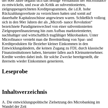
der 80er Jahre begann sich das heutige Verständnis der Microfinance
zu entwickeln, und zwar als Kritik an subventionierten,
zielgruppengerichteten Kreditprogrammen, die i.d.R. hohe
Rückzahlungsverluste zu verzeichnen hatten und somit auf
dauerhafte Kapitalzuschüsse angewiesen waren. Schließlich vollzog
sich in den 90er Jahren der als „Microfi- nance Revolution“
bezeichnete Paradigmenwechsel von einer subventionierten
Zielgruppenfinanzierung hin zum Aufbau marktorientierter,
nachhaltiger und wirtschaftlich tragfähiger Mikrobanken. Unter
Microfinance versteht man die Bereitstellung von Spar- und
Kreditprodukten für Bezieher kleiner Einkommen in den
Entwicklungsländern, die keinen Zugang zu FDL durch klassische
Finanzinstitutionen haben, hierunter fallen auch Kleinunternehmer.
Kredite werden dabei insb. für solche Zwecke bereitgestellt, die
ihrerseits wieder Einkommen generieren.
Leseprobe
Inhaltsverzeichnis
A. Die entwicklungspolitische Zielsetzung des Microbanking im
Wandel der Zeit