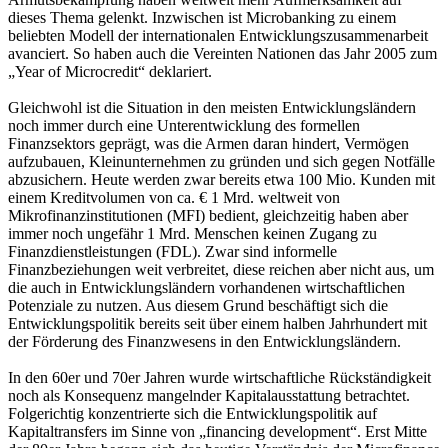
dieses Thema gelenkt. Inzwischen ist Microbanking zu einem
beliebten Modell der internationalen Entwicklungszusammenarbeit
avanciert. So haben auch die Vereinten Nationen das Jahr 2005 zum
„Year of Microcredit“ deklariert.
Gleichwohl ist die Situation in den meisten Entwicklungsländern
noch immer durch eine Unterentwicklung des formellen
Finanzsektors geprägt, was die Armen daran hindert, Vermögen
aufzubauen, Kleinunternehmen zu gründen und sich gegen Notfälle
abzusichern. Heute werden zwar bereits etwa 100 Mio. Kunden mit
einem Kreditvolumen von ca. € 1 Mrd. weltweit von
Mikrofinanzinstitutionen (MFI) bedient, gleichzeitig haben aber
immer noch ungefähr 1 Mrd. Menschen keinen Zugang zu
Finanzdienstleistungen (FDL). Zwar sind informelle
Finanzbeziehungen weit verbreitet, diese reichen aber nicht aus, um
die auch in Entwicklungsländern vorhandenen wirtschaftlichen
Potenziale zu nutzen. Aus diesem Grund beschäftigt sich die
Entwicklungspolitik bereits seit über einem halben Jahrhundert mit
der Förderung des Finanzwesens in den Entwicklungsländern.
In den 60er und 70er Jahren wurde wirtschaftliche Rückständigkeit
noch als Konsequenz mangelnder Kapitalausstattung betrachtet.
Folgerichtig konzentrierte sich die Entwicklungspolitik auf
Kapitaltransfers im Sinne von „financing development“. Erst Mitte