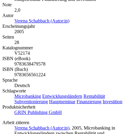
Note
2,0
Autor
Verena Schabbach (Autor:in)
Erscheinungsjahr
2005
Seiten
28
Katalognummer
V52174
ISBN (eBook)
9783638479578
ISBN (Buch)
9783656561224
Sprache
Deutsch
Schlagworte
Microbanking
Entwicklungsländern
Rentabilität
Subventionierung
Hauptseminar
Finanzierung
Investition
Produktsicherheit
GRIN Publishing GmbH
Arbeit zitieren
Verena Schabbach (Autor:in)
, 2005, Microbanking in
Entwicklungsländern zwischen Rentabilität und