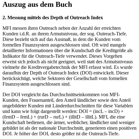
Auszug aus dem Buch
2. Messung mittels des Depth of Outreach Index
MFI messen ihren Outreach neben der Anzahl der erreichten
Kunden i.d.R. an ihrem Armutsniveau, der sog. Outreach-Tiefe.
Diese bezieht sich auf das Ausmaß, in dem die Kunden vom
formellen Finanzsystem ausgeschlossen sind. Oft wird mangels
detaillierter Informationen über die Kundschaft die Kreditgröße als
Indikator für die Outreach-Tiefe verwendet. Dieses Vorgehen
erweist sich jedoch als nicht geeignet, weil statt des Armutsniveaus
vielmehr die Kreditvergabetechnik der MFI erfasst wird. Es wurde
daraufhin der Depth of Outreach Index (DOI) entwickelt. Dieser
berücksichtigt, welche Sektoren der Gesellschaft vom formellen
Finanzsystem ausgeschlossen sind.
Der DOI vergleicht das Durchschnittseinkommen von MFI-
Kunden, den Frauenanteil, den Anteil ländlicher sowie den Anteil
ungebildeter Kunden mit Länderdurchschnitten für diese Variablen
und kann wie folgt dargestellt werden: DOI = (incL – incD) +
(femD – femL) + (rurD – rurL) + (illitD – illitL). MFI, die eine
Kundschaft bedienen, die ärmer, weiblicher, ländlicher und weniger
gebildet ist als der nationale Durchschnitt, generieren einen positiven
DOI. Je höher der DOI, desto größer ist die Outreach-Tiefe.