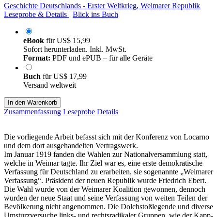
Geschichte Deutschlands - Erster Weltkrieg, Weimarer Republik
Leseprobe & Details
Blick ins Buch
eBook
für
US$ 15,99
Sofort herunterladen. Inkl. MwSt.
Format:
PDF und ePUB – für alle Geräte
Buch
für
US$ 17,99
Versand weltweit
In den Warenkorb
Zusammenfassung
Leseprobe
Details
Die vorliegende Arbeit befasst sich mit der Konferenz von Locarno
und dem dort ausgehandelten Vertragswerk.
Im Januar 1919 fanden die Wahlen zur Nationalversammlung statt,
welche in Weimar tagte. Ihr Ziel war es, eine erste demokratische
Verfassung für Deutschland zu erarbeiten, sie sogenannte „Weimarer
Verfassung“. Präsident der neuen Republik wurde Friedrich Ebert.
Die Wahl wurde von der Weimarer Koalition gewonnen, dennoch
wurden der neue Staat und seine Verfassung von weiten Teilen der
Bevölkerung nicht angenommen. Die Dolchstoßlegende und diverse
Umsturzversuche links- und rechtsradikaler Gruppen, wie der Kapp-