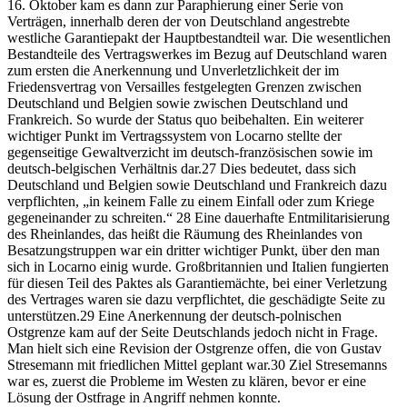
16. Oktober kam es dann zur Paraphierung einer Serie von
Verträgen, innerhalb deren der von Deutschland angestrebte
westliche Garantiepakt der Hauptbestandteil war. Die wesentlichen
Bestandteile des Vertragswerkes im Bezug auf Deutschland waren
zum ersten die Anerkennung und Unverletzlichkeit der im
Friedensvertrag von Versailles festgelegten Grenzen zwischen
Deutschland und Belgien sowie zwischen Deutschland und
Frankreich. So wurde der Status quo beibehalten. Ein weiterer
wichtiger Punkt im Vertragssystem von Locarno stellte der
gegenseitige Gewaltverzicht im deutsch-französischen sowie im
deutsch-belgischen Verhältnis dar.27 Dies bedeutet, dass sich
Deutschland und Belgien sowie Deutschland und Frankreich dazu
verpflichten, „in keinem Falle zu einem Einfall oder zum Kriege
gegeneinander zu schreiten.“ 28 Eine dauerhafte Entmilitarisierung
des Rheinlandes, das heißt die Räumung des Rheinlandes von
Besatzungstruppen war ein dritter wichtiger Punkt, über den man
sich in Locarno einig wurde. Großbritannien und Italien fungierten
für diesen Teil des Paktes als Garantiemächte, bei einer Verletzung
des Vertrages waren sie dazu verpflichtet, die geschädigte Seite zu
unterstützen.29 Eine Anerkennung der deutsch-polnischen
Ostgrenze kam auf der Seite Deutschlands jedoch nicht in Frage.
Man hielt sich eine Revision der Ostgrenze offen, die von Gustav
Stresemann mit friedlichen Mittel geplant war.30 Ziel Stresemanns
war es, zuerst die Probleme im Westen zu klären, bevor er eine
Lösung der Ostfrage in Angriff nehmen konnte.