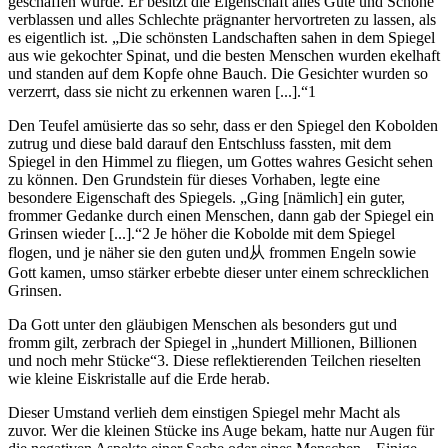
geschaffen wurde. Er besitzt die Eigenschaft alles Gute und Schöne
verblassen und alles Schlechte prägnanter hervortreten zu lassen, als
es eigentlich ist. „Die schönsten Landschaften sahen in dem Spiegel
aus wie gekochter Spinat, und die besten Menschen wurden ekelhaft
und standen auf dem Kopfe ohne Bauch. Die Gesichter wurden so
verzerrt, dass sie nicht zu erkennen waren [...].“1
Den Teufel amüsierte das so sehr, dass er den Spiegel den Kobolden
zutrug und diese bald darauf den Entschluss fassten, mit dem
Spiegel in den Himmel zu fliegen, um Gottes wahres Gesicht sehen
zu können. Den Grundstein für dieses Vorhaben, legte eine
besondere Eigenschaft des Spiegels. „Ging [nämlich] ein guter,
frommer Gedanke durch einen Menschen, dann gab der Spiegel ein
Grinsen wieder [...].“2 Je höher die Kobolde mit dem Spiegel
flogen, und je näher sie den guten und从 frommen Engeln sowie
Gott kamen, umso stärker erbebte dieser unter einem schrecklichen
Grinsen.
Da Gott unter den gläubigen Menschen als besonders gut und
fromm gilt, zerbrach der Spiegel in „hundert Millionen, Billionen
und noch mehr Stücke“3. Diese reflektierenden Teilchen rieselten
wie kleine Eiskristalle auf die Erde herab.
Dieser Umstand verlieh dem einstigen Spiegel mehr Macht als
zuvor. Wer die kleinen Stücke ins Auge bekam, hatte nur Augen für