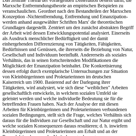
Das zentrale Thema der vorliegenden Dissertation besteht darin, die
Marxsche Entfremmdungstheorie an empirischen Beispielen zu
veranschaulichen. Geordnet nach den Bestandteilen der Marxschen
Konzeption -Nichtentfremdung, Entfremdung und Emanzipation-
werden anhand ausgewählter Schriften Marx' die theoretischen
Grundlagen dargestellt. Zentriert um den zunächst abstrakten Begriff
der Arbeit wird dessen Entwicklungspotential analysiert. Einerseits
als Ausdruck menschlicher Bedürftigkeit und der damit
einhergehenden Differenzierung von Tätigkeiten, Fähigkeiten,
Bedürfnissen und Genüssen, die ihrerseits die Beziehung von Natur,
Gesellschaft und Individuum beeinflußt. Andererseits als soziales
Verhältnis, das in seinen fortschreitenden Modifikationen die
Möglichkeit der Emanzipation beinhaltet. Die Konkretisierung
dessen erfolgt durch exemplarische Untersuchungen zur Situation
von Kleinbürgerinnen und Proletarierinnen im deutschen
Kaiserreich um 1900. Basierend auf der Darlegung ihrer
Tätigkeiten, wird analysiert, wie sich diese "weiblichen" Arbeiten
gesellschaftlich entwickeln, in welchem sozialen Umfeld sie
geleistet werden und welche individuelle Bedeutung sie für die
betreffenden Frauen haben. Nach der Analyse der mit diesen
Arbeiten für Kleinbürgerinnen und Proletarierinnen verbundenen
sozialen Bedingungen, stellt sich die Frage, welches Verhältnis sich
daraus für die Individuen zur Gesellschaft und zur Natur ergibt und
welche sozialen Konsequenzen daraus resultieren; d. h. inwiefern
Kleinbürgerinnen und Proletarierinnen am Erhalt und an der