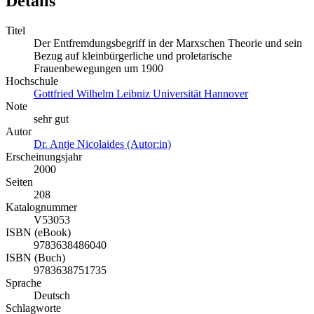
Details
Titel
Der Entfremdungsbegriff in der Marxschen Theorie und sein
Bezug auf kleinbürgerliche und proletarische
Frauenbewegungen um 1900
Hochschule
Gottfried Wilhelm Leibniz Universität Hannover
Note
sehr gut
Autor
Dr. Antje Nicolaides (Autor:in)
Erscheinungsjahr
2000
Seiten
208
Katalognummer
V53053
ISBN (eBook)
9783638486040
ISBN (Buch)
9783638751735
Sprache
Deutsch
Schlagworte