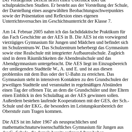
schulpraktischen Studien. Er besteht aus der Vorstellung der Schule,
der Darstellung eines ausgewählten Beobachtungsschwerpunktes
sowie der Präsentation und Reflexion eines eigenen
Unterrichtsversuches im Geschichtsunterricht der Klasse 7.
Am 14. Februar 2005 nahm ich das fachdidaktische Praktikum für
das Fach Geschichte an der AES in B. Die AES ist ein vorwiegend
vierzügiges Gymnasium für Jungen und Mädchen und befindet sich
im Schulzentrum-W. Das Schulzentrum beherbergt das Gymnasium
sowie eine Realschule mit integrierter Aufbaurealschule. Zugleich
sind in deren Räumlichkeiten die Abendrealschule und das
Abendgymnasium untergebracht. Die AES liegt im Einzugsbereich
der umliegenden Stadtteile W., A. und E. und ist aus diesen
problemlos mit dem Bus oder der U-Bahn zu erreichen. Das
Gymnasium steht in intensiven Kontakten zu den Grundschulen der
jeweiligen Stadtteile und veranstaltet in regelmäßigen Abständen
einen Tag der offenen Tür, an dem die Grundschüler und ihre Eltern
einen Einblick in den Schulalltag an der AES gewinnen sollen.
Außerdem bestehen laufende Kooperationen mit der GES, der Sch.-
Schule und der EKG, die besonders im Leistungskursbereich der
Oberstufe zum Tragen kommen.
Die AES ist im Jahre 1967 als neusprachliches und
mathematischnaturwissenschaftliches Gymnasium für Jungen aus