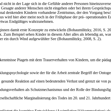
 nicht in der Lage sich in die Gefühle anderer Personen hineinzuvers
Gesagte anderer Menschen nicht eingehen oder bei ihrem Gesprächspar
tional denkenden Kindern vorhandene Zentrismus, der den Vorgang beschr
smus wird hier aber meist noch in der Frühphase der prä- operational
ls etwas Endgültiges wahrzunehmen.
innen damit erste Konzepte zu entwickeln (Bohaumilitzky, 2016, S. 20
rk. Zum Beispiel sehen Kinder in diesem Alter alles als lebendig an, w
oder ein durch Wind aufgewühlter See (Bohaumilitzky, 2008, S. 2).
enntnisse Piagets mit dem Trauerverhalten von Kindern, um die pädago
ungspsychologie sowie der für die Arbeit zentrale Begriff der Ontog
he, gesunde Reaktion auf einen bedeutenden Verlust und grenzt sie von 
dungsverhalten als Schutzmechanismus und der Rolle der Bindungsfig
esellschaftliche Marginalisierung des Todes im 20. und 21. Jahrhunde
erläutert die kognitive Entwicklung (Assimilation/Akkommodation) als