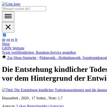
de
en
es
fr
Shop
GRIN Website
Texte veröffentlichen, Rundum-Service genießen
Zur Shop-Startseite
›
Pädagogik - Heilpädagogik, Sonderpädagog
Die Entstehung kindlicher Tode
vor dem Hintergrund der Entwi
Hausarbeit , 2020 , 17 Seiten , Note: 1,7
Autor:in:
Lukas Bretschneider (Autor:in)