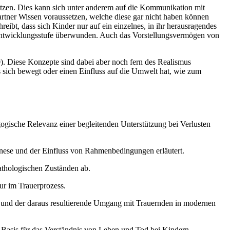
etzen. Dies kann sich unter anderem auf die Kommunikation mit
tner Wissen voraussetzen, welche diese gar nicht haben können
eibt, dass sich Kinder nur auf ein einzelnes, in ihr herausragendes
en Entwicklungsstufe überwunden. Auch das Vorstellungsvermögen von
). Diese Konzepte sind dabei aber noch fern des Realismus
as sich bewegt oder einen Einfluss auf die Umwelt hat, wie zum
gische Relevanz einer begleitenden Unterstützung bei Verlusten
enese und der Einfluss von Rahmenbedingungen erläutert.
pathologischen Zuständen ab.
ur im Trauerprozess.
rt und der daraus resultierende Umgang mit Trauernden in modernen
 Basis für das Verständnis von Leben und Tod bei Kindern.