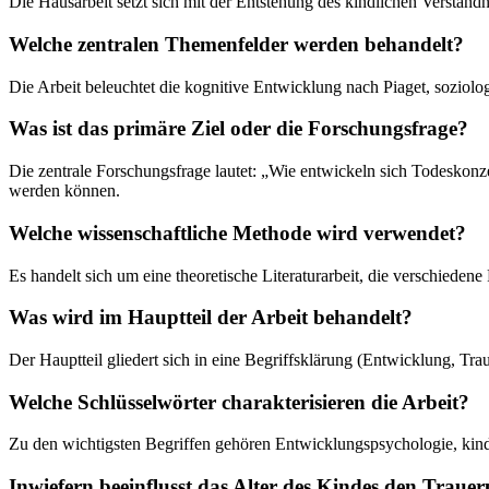
Die Hausarbeit setzt sich mit der Entstehung des kindlichen Verstän
Welche zentralen Themenfelder werden behandelt?
Die Arbeit beleuchtet die kognitive Entwicklung nach Piaget, soziol
Was ist das primäre Ziel oder die Forschungsfrage?
Die zentrale Forschungsfrage lautet: „Wie entwickeln sich Todeskonz
werden können.
Welche wissenschaftliche Methode wird verwendet?
Es handelt sich um eine theoretische Literaturarbeit, die verschiede
Was wird im Hauptteil der Arbeit behandelt?
Der Hauptteil gliedert sich in eine Begriffsklärung (Entwicklung, Tr
Welche Schlüsselwörter charakterisieren die Arbeit?
Zu den wichtigsten Begriffen gehören Entwicklungspsychologie, kind
Inwiefern beeinflusst das Alter des Kindes den Trauer