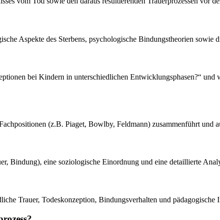
dnisses vom Tod sowie den daraus resultierenden Trauerprozessen vor 
ogische Aspekte des Sterbens, psychologische Bindungstheorien sowie 
eptionen bei Kindern in unterschiedlichen Entwicklungsphasen?“ und w
ne Fachpositionen (z.B. Piaget, Bowlby, Feldmann) zusammenführt und a
auer, Bindung), eine soziologische Einordnung und eine detaillierte Ana
liche Trauer, Todeskonzeption, Bindungsverhalten und pädagogische I
prozess?