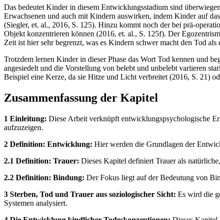
Das bedeutet Kinder in diesem Entwicklungsstadium sind überwiegend
Erwachsenen und auch mit Kindern auswirken, indem Kinder auf das 
(Siegler, et. al., 2016, S. 125). Hinzu kommt noch der bei prä-opera
Objekt konzentrieren können (2016, et. al., S. 125f). Der Egozentri
Zeit ist hier sehr begrenzt, was es Kindern schwer macht den Tod a
Trotzdem lernen Kinder in dieser Phase das Wort Tod kennen und beg
angesiedelt und die Vorstellung von belebt und unbelebt variieren sta
Beispiel eine Kerze, da sie Hitze und Licht verbreitet (2016, S. 21) 
Zusammenfassung der Kapitel
1 Einleitung:
Diese Arbeit verknüpft entwicklungspsychologische Erk
aufzuzeigen.
2 Definition: Entwicklung:
Hier werden die Grundlagen der Entwickl
2.1 Definition: Trauer:
Dieses Kapitel definiert Trauer als natürlic
2.2 Definition: Bindung:
Der Fokus liegt auf der Bedeutung von Bin
3 Sterben, Tod und Trauer aus soziologischer Sicht:
Es wird die g
Systemen analysiert.
4 Die Entwicklung kindlicher Todeskonzeptionen:
Dieses Kapitel 