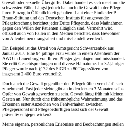
Gewalt oder sexuelle Übergriffe. Dabei handelt es sich meist um die
schwersten Fälle. Längst jedoch hat auch die Gewalt in der Pflege
ihren Einzug in Öffentlichkeit gehalten. Laut einer Studie der B.
Braun-Stiftung und des Deutschen Instituts für angewandte
Pflegeforschung berichtet jeder Dritte Pflegende, dass Maßnahmen
gegen den Willen der Patienten alltäglich sind. Vermehrt wird
offiziell auch von Fällen in den Medien berichtet, dass Bewohner
von Altenheimen drangsaliert und misshandelt werden1.
Ein Beispiel ist das Urteil von Amtsgericht Schwarzenbek aus
Januar 2017. Eine 94-jährige Frau wurde in einem Altenheim der
AWO in Lauenburg von Ihrem Pfleger geschlagen und misshandelt.
Sie erlitt Gesichtsprellungen und diverse Hämatome. Ihr 32-jähriger
Pfleger wurde nach §132 des StGB zu 80 Tagessätzen von
insgesamt 2.400 Euro verurteilt2.
Doch auch die Gewalt gegenüber den Pflegekräften verschärft sich
zunehmend. Fast jeder siebte gibt an in den letzten 3 Monaten selbst
Opfer von Gewalt geworden zu sein. Gewalt fängt früh mit kleinen
Gesten an. Nur durch eine frühestmögliche Wahrnehmung und das
Erkennen erster Anzeichen von Fehlverhalten zwischen
Pflegepersonal und Pflegebedürftigen lässt sich der Gewalt
präventiv entgegenwirken3.
Meine eigenen, persönlichen Erlebnisse und Beobachtungen stellen