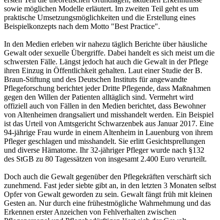
sowie möglichen Modelle erläutert. Im zweiten Teil geht es um
praktische Umsetzungsmöglichkeiten und die Erstellung eines
Beispielkonzepts nach dem Motto "Best Practice".
In den Medien erleben wir nahezu täglich Berichte über häusliche
Gewalt oder sexuelle Übergriffe. Dabei handelt es sich meist um die
schwersten Fälle. Längst jedoch hat auch die Gewalt in der Pflege
ihren Einzug in Öffentlichkeit gehalten. Laut einer Studie der B.
Braun-Stiftung und des Deutschen Instituts für angewandte
Pflegeforschung berichtet jeder Dritte Pflegende, dass Maßnahmen
gegen den Willen der Patienten alltäglich sind. Vermehrt wird
offiziell auch von Fällen in den Medien berichtet, dass Bewohner
von Altenheimen drangsaliert und misshandelt werden. Ein Beispiel
ist das Urteil von Amtsgericht Schwarzenbek aus Januar 2017. Eine
94-jährige Frau wurde in einem Altenheim in Lauenburg von ihrem
Pfleger geschlagen und misshandelt. Sie erlitt Gesichtsprellungen
und diverse Hämatome. Ihr 32-jähriger Pfleger wurde nach §132
des StGB zu 80 Tagessätzen von insgesamt 2.400 Euro verurteilt.
Doch auch die Gewalt gegenüber den Pflegekräften verschärft sich
zunehmend. Fast jeder siebte gibt an, in den letzten 3 Monaten selbst
Opfer von Gewalt geworden zu sein. Gewalt fängt früh mit kleinen
Gesten an. Nur durch eine frühestmögliche Wahrnehmung und das
Erkennen erster Anzeichen von Fehlverhalten zwischen