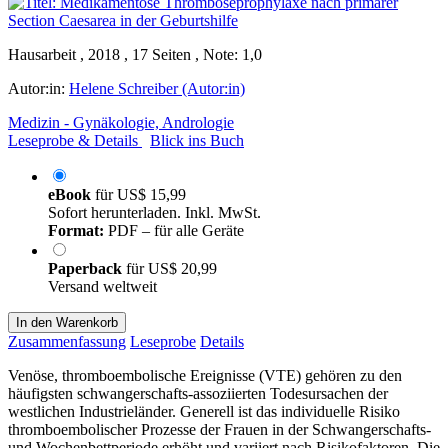
Hausarbeit , 2018 , 17 Seiten , Note: 1,0
Autor:in:
Helene Schreiber (Autor:in)
Medizin - Gynäkologie, Andrologie
Leseprobe & Details
Blick ins Buch
eBook
für
US$ 15,99
Sofort herunterladen. Inkl. MwSt.
Format:
PDF – für alle Geräte
Paperback
für
US$ 20,99
Versand weltweit
In den Warenkorb
Zusammenfassung
Leseprobe
Details
Venöse, thromboembolische Ereignisse (VTE) gehören zu den
häufigsten schwangerschafts-assoziierten Todesursachen der
westlichen Industrieländer. Generell ist das individuelle Risiko
thromboembolischer Prozesse der Frauen in der Schwangerschafts-
und Wochenbettperiode erhöht und variiert nach Risikofaktoren. Die