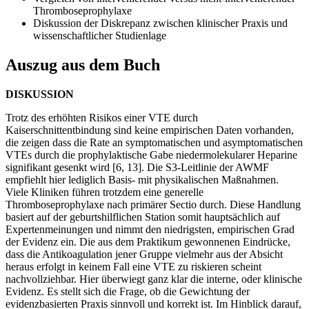
Thromboseprophylaxe
Diskussion der Diskrepanz zwischen klinischer Praxis und
wissenschaftlicher Studienlage
Auszug aus dem Buch
DISKUSSION
Trotz des erhöhten Risikos einer VTE durch
Kaiserschnittentbindung sind keine empirischen Daten vorhanden,
die zeigen dass die Rate an symptomatischen und asymptomatischen
VTEs durch die prophylaktische Gabe niedermolekularer Heparine
signifikant gesenkt wird [6, 13]. Die S3-Leitlinie der AWMF
empfiehlt hier lediglich Basis- mit physikalischen Maßnahmen.
Viele Kliniken führen trotzdem eine generelle
Thromboseprophylaxe nach primärer Sectio durch. Diese Handlung
basiert auf der geburtshilflichen Station somit hauptsächlich auf
Expertenmeinungen und nimmt den niedrigsten, empirischen Grad
der Evidenz ein. Die aus dem Praktikum gewonnenen Eindrücke,
dass die Antikoagulation jener Gruppe vielmehr aus der Absicht
heraus erfolgt in keinem Fall eine VTE zu riskieren scheint
nachvollziehbar. Hier überwiegt ganz klar die interne, oder klinische
Evidenz. Es stellt sich die Frage, ob die Gewichtung der
evidenzbasierten Praxis sinnvoll und korrekt ist. Im Hinblick darauf,