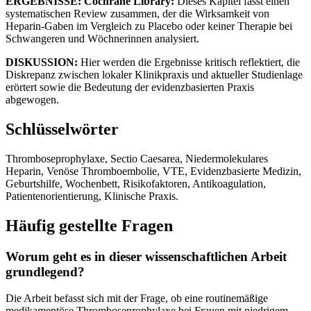
ERGEBNISSE: Cochrane Library:
Dieses Kapitel fasst einen
systematischen Review zusammen, der die Wirksamkeit von
Heparin-Gaben im Vergleich zu Placebo oder keiner Therapie bei
Schwangeren und Wöchnerinnen analysiert.
DISKUSSION:
Hier werden die Ergebnisse kritisch reflektiert, die
Diskrepanz zwischen lokaler Klinikpraxis und aktueller Studienlage
erörtert sowie die Bedeutung der evidenzbasierten Praxis
abgewogen.
Schlüsselwörter
Thromboseprophylaxe, Sectio Caesarea, Niedermolekulares
Heparin, Venöse Thromboembolie, VTE, Evidenzbasierte Medizin,
Geburtshilfe, Wochenbett, Risikofaktoren, Antikoagulation,
Patientenorientierung, Klinische Praxis.
Häufig gestellte Fragen
Worum geht es in dieser wissenschaftlichen Arbeit
grundlegend?
Die Arbeit befasst sich mit der Frage, ob eine routinemäßige
medikamentöse Thromboseprophylaxe bei Frauen mit niedrigem