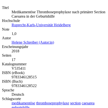
Titel
Medikamentöse Thromboseprophylaxe nach primärer Section
Caesarea in der Geburtshilfe
Hochschule
Ruprecht-Karls-Universität Heidelberg
Note
1,0
Autor
Helene Schreiber (Autor:in)
Erscheinungsjahr
2018
Seiten
17
Katalognummer
V535411
ISBN (eBook)
9783346128515
ISBN (Buch)
9783346128522
Sprache
Deutsch
Schlagworte
medikamentöse
thromboseprophylaxe
section
caesarea
geburtshilfe