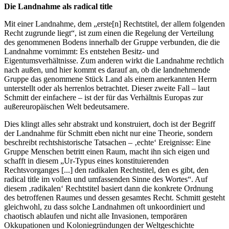
Die Landnahme als radical title
Mit einer Landnahme, dem „erste[n] Rechtstitel, der allem folgenden
Recht zugrunde liegt“, ist zum einen die Regelung der Verteilung
des genommenen Bodens innerhalb der Gruppe verbunden, die die
Landnahme vornimmt: Es entstehen Besitz- und
Eigentumsverhältnisse. Zum anderen wirkt die Landnahme rechtlich
nach außen, und hier kommt es darauf an, ob die landnehmende
Gruppe das genommene Stück Land als einem anerkannten Herrn
unterstellt oder als herrenlos betrachtet. Dieser zweite Fall – laut
Schmitt der einfachere – ist der für das Verhältnis Europas zur
außereuropäischen Welt bedeutsamere.
Dies klingt alles sehr abstrakt und konstruiert, doch ist der Begriff
der Landnahme für Schmitt eben nicht nur eine Theorie, sondern
beschreibt rechtshistorische Tatsachen – ‚echte‘ Ereignisse: Eine
Gruppe Menschen betritt einen Raum, macht ihn sich eigen und
schafft in diesem „Ur-Typus eines konstituierenden
Rechtsvorganges [...] den radikalen Rechtstitel, den es gibt, den
radical title im vollen und umfassenden Sinne des Wortes“. Auf
diesem ‚radikalen‘ Rechtstitel basiert dann die konkrete Ordnung
des betroffenen Raumes und dessen gesamtes Recht. Schmitt gesteht
gleichwohl, zu dass solche Landnahmen oft unkoordiniert und
chaotisch ablaufen und nicht alle Invasionen, temporären
Okkupationen und Koloniegründungen der Weltgeschichte