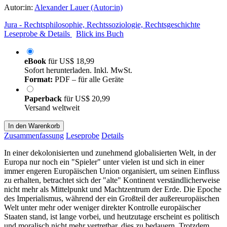
Autor:in:
Alexander Lauer (Autor:in)
Jura - Rechtsphilosophie, Rechtssoziologie, Rechtsgeschichte
Leseprobe & Details
Blick ins Buch
eBook
für
US$ 18,99
Sofort herunterladen. Inkl. MwSt.
Format:
PDF – für alle Geräte
Paperback
für
US$ 20,99
Versand weltweit
In den Warenkorb
Zusammenfassung
Leseprobe
Details
In einer dekolonisierten und zunehmend globalisierten Welt, in der
Europa nur noch ein "Spieler" unter vielen ist und sich in einer
immer engeren Europäischen Union organisiert, um seinen Einfluss
zu erhalten, betrachtet sich der "alte" Kontinent verständlicherweise
nicht mehr als Mittelpunkt und Machtzentrum der Erde. Die Epoche
des Imperialismus, während der ein Großteil der außereuropäischen
Welt unter mehr oder weniger direkter Kontrolle europäischer
Staaten stand, ist lange vorbei, und heutzutage erscheint es politisch
und moralisch nicht mehr vertretbar, dies zu bedauern. Trotzdem