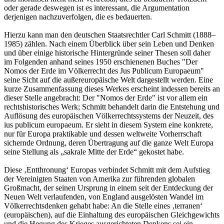
oder gerade deswegen ist es interessant, die Argumentation
derjenigen nachzuverfolgen, die es bedauerten.
Hierzu kann man den deutschen Staatsrechtler Carl Schmitt (1888–
1985) zählen. Nach einem Überblick über sein Leben und Denken
und über einige historische Hintergründe seiner Thesen soll daher
im Folgenden anhand seines 1950 erschienenen Buches "Der
Nomos der Erde im Völkerrecht des Jus Publicum Europaeum"
seine Sicht auf die außereuropäische Welt dargestellt werden. Eine
kurze Zusammenfassung dieses Werkes erscheint indessen bereits an
dieser Stelle angebracht: Der "Nomos der Erde" ist vor allem ein
rechtshistorisches Werk; Schmitt behandelt darin die Entstehung und
Auflösung des europäischen Völkerrechtssystems der Neuzeit, des
ius publicum europaeum. Er sieht in diesem System eine konkrete,
nur für Europa praktikable und dessen weltweite Vorherrschaft
sichernde Ordnung, deren Übertragung auf die ganze Welt Europa
seine Stellung als „sakrale Mitte der Erde“ gekostet habe.
Diese ‚Entthronung‘ Europas verbindet Schmitt mit dem Aufstieg
der Vereinigten Staaten von Amerika zur führenden globalen
Großmacht, der seinen Ursprung in einem seit der Entdeckung der
Neuen Welt verlaufenden, von England ausgelösten Wandel im
Völkerrechtsdenken gehabt habe: An die Stelle eines ‚terranen‘
(europäischen), auf die Einhaltung des europäischen Gleichgewichts
und die Hegung des Krieges ausgerichteten Denkens sei ein