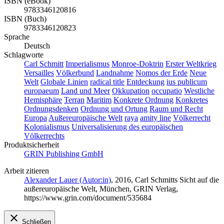
ISBN (eBook)
9783346120816
ISBN (Buch)
9783346120823
Sprache
Deutsch
Schlagworte
Carl Schmitt
Imperialismus
Monroe-Doktrin
Erster Weltkrieg
Versailles
Völkerbund
Landnahme
Nomos der Erde
Neue
Welt
Globale Linien
radical title
Entdeckung
ius publicum
europaeum
Land und Meer
Okkupation
occupatio
Westliche
Hemisphäre
Terran
Maritim
Konkrete Ordnung
Konkretes
Ordnungsdenken
Ordnung und Ortung
Raum und Recht
Europa
Außereuropäische Welt
raya
amity line
Völkerrecht
Kolonialismus
Universalisierung des europäischen
Völkerrechts
Produktsicherheit
GRIN Publishing GmbH
Arbeit zitieren
Alexander Lauer (Autor:in)
, 2016, Carl Schmitts Sicht auf die
außereuropäische Welt, München, GRIN Verlag,
https://www.grin.com/document/535684
Schließen