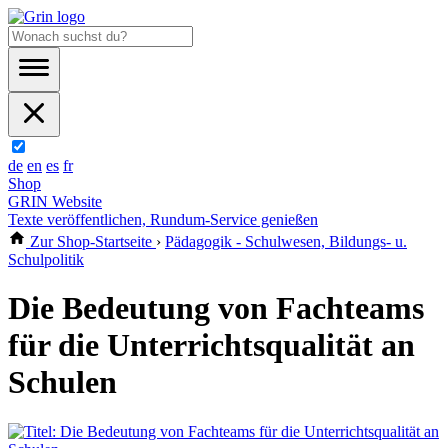
de
en
es
fr
Shop
GRIN Website
Texte veröffentlichen, Rundum-Service genießen
Zur Shop-Startseite
›
Pädagogik - Schulwesen, Bildungs- u.
Schulpolitik
Die Bedeutung von Fachteams
für die Unterrichtsqualität an
Schulen