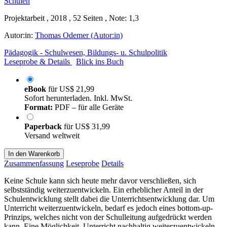
Projektarbeit , 2018 , 52 Seiten , Note: 1,3
Autor:in:
Thomas Odemer (Autor:in)
Pädagogik - Schulwesen, Bildungs- u. Schulpolitik
Leseprobe & Details
Blick ins Buch
eBook
für
US$ 21,99
Sofort herunterladen. Inkl. MwSt.
Format:
PDF – für alle Geräte
Paperback
für
US$ 31,99
Versand weltweit
In den Warenkorb
Zusammenfassung
Leseprobe
Details
Keine Schule kann sich heute mehr davor verschließen, sich
selbstständig weiterzuentwickeln. Ein erheblicher Anteil in der
Schulentwicklung stellt dabei die Unterrichtsentwicklung dar. Um
Unterricht weiterzuentwickeln, bedarf es jedoch eines bottom-up-
Prinzips, welches nicht von der Schulleitung aufgedrückt werden
kann. Eine Möglichkeit, Unterricht nachhaltig weiterzuentwickeln,