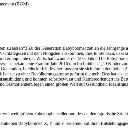
anagement (BGM)
ehmen zu lassen“3 Zu der Generation Babyboomer zählen die Jahrgänge 
Nachkriegszeit mit dem Nötigsten auskommen, dies führte dazu, dass s
f und ermöglichte das Wirtschaftswunder der 50er Jahre. Die Babyboomer
sweise bekam eine Frau im Jahr 2016 durchschnittlich 1,59 Kinder zur
eneration, bereits im Kindesalter mussten sie sich durch den hohen A
 hat sie zu einer Bevölkerungsgruppe geformt die mehr Biss hat als j
fsausbildung und konnten selbstbewusst und Karriereorientiert ins Ber
sie sind Teamorientiert, legen einen großen Wert auf Gesundheit, Idealis
 weltweit größten Fahrzeughersteller und dessen demografische Strukt
erationen Babyboomer, X, Y und Z basierend auf ihren Entstehungsge