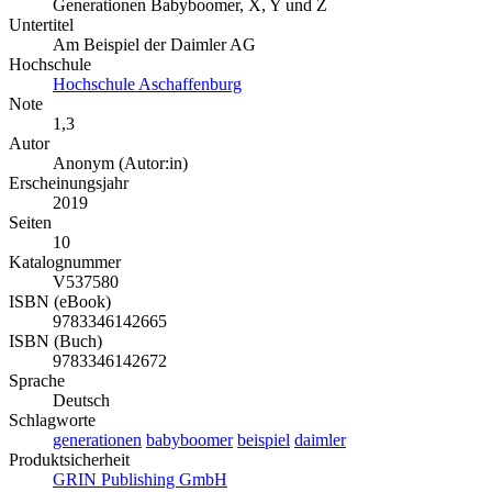
Generationen Babyboomer, X, Y und Z
Untertitel
Am Beispiel der Daimler AG
Hochschule
Hochschule Aschaffenburg
Note
1,3
Autor
Anonym (Autor:in)
Erscheinungsjahr
2019
Seiten
10
Katalognummer
V537580
ISBN (eBook)
9783346142665
ISBN (Buch)
9783346142672
Sprache
Deutsch
Schlagworte
generationen
babyboomer
beispiel
daimler
Produktsicherheit
GRIN Publishing GmbH