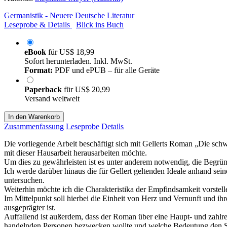
Germanistik - Neuere Deutsche Literatur
Leseprobe & Details
Blick ins Buch
eBook
für
US$ 18,99
Sofort herunterladen. Inkl. MwSt.
Format:
PDF und ePUB – für alle Geräte
Paperback
für
US$ 20,99
Versand weltweit
In den Warenkorb
Zusammenfassung
Leseprobe
Details
Die vorliegende Arbeit beschäftigt sich mit Gellerts Roman „Die schw
mit dieser Hausarbeit herausarbeiten möchte.
Um dies zu gewährleisten ist es unter anderem notwendig, die Begr
Ich werde darüber hinaus die für Gellert geltenden Ideale anhand sei
untersuchen.
Weiterhin möchte ich die Charakteristika der Empfindsamkeit vorstel
Im Mittelpunkt soll hierbei die Einheit von Herz und Vernunft und i
ausgeprägter ist.
Auffallend ist außerdem, dass der Roman über eine Haupt- und zahlr
handelnden Personen bezwecken wollte und welche Bedeutung den 