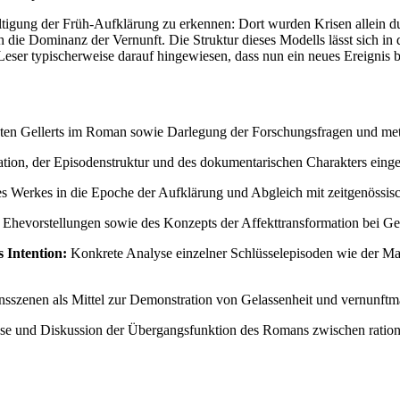
ltigung der Früh-Aufklärung zu erkennen: Dort wurden Krisen allein d
die Dominanz der Vernunft. Die Struktur dieses Modells lässt sich in 
Leser typischerweise darauf hingewiesen, dass nun ein neues Ereignis b
hten Gellerts im Roman sowie Darlegung der Forschungsfragen und me
ation, der Episodenstruktur und des dokumentarischen Charakters eing
s Werkes in die Epoche der Aufklärung und Abgleich mit zeitgenössi
 Ehevorstellungen sowie des Konzepts der Affekttransformation bei Gel
 Intention:
Konkrete Analyse einzelner Schlüsselepisoden wie der Mar
sszenen als Mittel zur Demonstration von Gelassenheit und vernunft
 und Diskussion der Übergangsfunktion des Romans zwischen ration