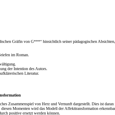
dischen Gräfin von G***“ hinsichtlich seiner pädagogischen Absicht
Briefen im Roman.
wältigung.
ng der Intention des Autors.
fklärerischen Literatur.
ansformation
ches Zusammenspiel von Herz und Vernunft dargestellt. Dies ist daran 
In diesen Momenten wird das Modell der Affekttransformation erkennbar,
 durch positive ersetzt werden können.