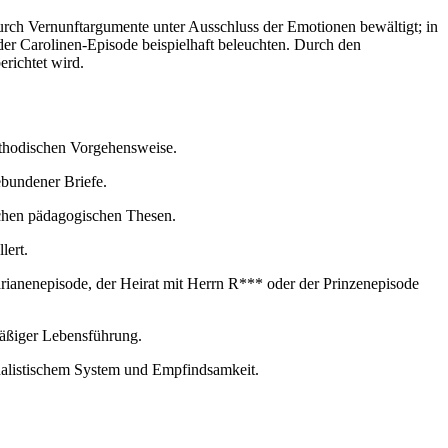
urch Vernunftargumente unter Ausschluss der Emotionen bewältigt; in
der Carolinen-Episode beispielhaft beleuchten. Durch den
erichtet wird.
thodischen Vorgehensweise.
ebundener Briefe.
schen pädagogischen Thesen.
lert.
ianenepisode, der Heirat mit Herrn R*** oder der Prinzenepisode
mäßiger Lebensführung.
alistischem System und Empfindsamkeit.