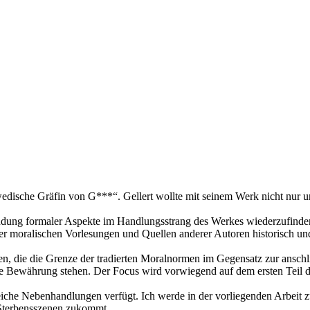
edische Gräfin von G***“. Gellert wollte mit seinem Werk nicht nur un
ündung formaler Aspekte im Handlungsstrang des Werkes wiederzufinde
ner moralischen Vorlesungen und Quellen anderer Autoren historisch un
len, die die Grenze der tradierten Moralnormen im Gegensatz zur ansc
hre Bewährung stehen. Der Focus wird vorwiegend auf dem ersten Teil 
eiche Nebenhandlungen verfügt. Ich werde in der vorliegenden Arbeit z
Sterbensszenen zukommt.