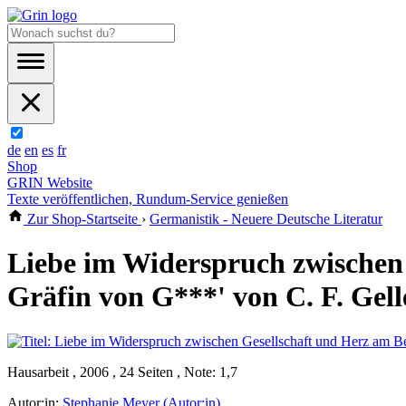
de
en
es
fr
Shop
GRIN Website
Texte veröffentlichen, Rundum-Service genießen
Zur Shop-Startseite
›
Germanistik - Neuere Deutsche Literatur
Liebe im Widerspruch zwischen 
Gräfin von G***' von C. F. Gell
Hausarbeit , 2006 , 24 Seiten , Note: 1,7
Autor:in:
Stephanie Meyer (Autor:in)