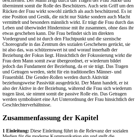
beschreiten. Der Mann zeigt durch das Tragen der Frau Stärke und
übernimmt somit die Rolle des Beschützers. Auch sein Griff um den
Rücken der Frau wirkt sowohl zärtlich als auch beschützend. Es ist
eine Position und Gestik, die nicht nur Stärke sondern auch Macht
vermittelt und besonders männlich wirkt. Er trägt die Frau durch das
Leben und überwindet Hindernisse mit ihr zusammen, ohne dass ihr
etwas geschehen kann. Die Frau befindet sich im direkten
Vordergrund und ist durch den Fluchtpunkt und die szenische
Choreografie in das Zentrum des sozialen Geschehens gerückt, sie
ist also das, was schützenswert ist und worauf innerhalb der
Beziehung der Fokus liegt. Hinsichtlich der Fokussierung wirkt die
Frau dem Mann somit zwar übergeordnet, er wiederum bildet
jedoch das Fundament der Beziehung, da er sie trägt. Das Tragen
und Getragen werden, steht für ein traditionelles Männer- und
Frauenbild. Die Gender-Rollen werden durch Aktivität
beziehungsweise Passivität ausgedrückt. Der Mann handelt, er ist
also der Aktive in der Beziehung, während die Frau sich wiederum
tragen lässt, sie nimmt somit die passive Rolle ein. Das Getragen
werden symbolisiert eine Art Unterordnung der Frau hinsichtlich der
Geschlechterverhältnisse.
Zusammenfassung der Kapitel
1 Einleitung:
Diese Einleitung führt in die Relevanz der sozialen
Medien für die moderne Kommunikation ein und stellt die