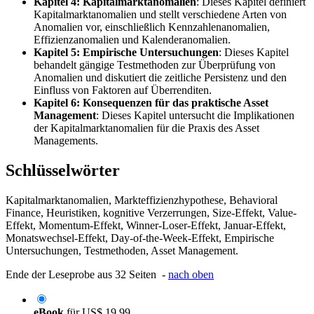
Kapitel 4: Kapitalmarktanomalien
: Dieses Kapitel definiert
Kapitalmarktanomalien und stellt verschiedene Arten von
Anomalien vor, einschließlich Kennzahlenanomalien,
Effizienzanomalien und Kalenderanomalien.
Kapitel 5: Empirische Untersuchungen
: Dieses Kapitel
behandelt gängige Testmethoden zur Überprüfung von
Anomalien und diskutiert die zeitliche Persistenz und den
Einfluss von Faktoren auf Überrenditen.
Kapitel 6: Konsequenzen für das praktische Asset
Management
: Dieses Kapitel untersucht die Implikationen
der Kapitalmarktanomalien für die Praxis des Asset
Managements.
Schlüsselwörter
Kapitalmarktanomalien, Markteffizienzhypothese, Behavioral
Finance, Heuristiken, kognitive Verzerrungen, Size-Effekt, Value-
Effekt, Momentum-Effekt, Winner-Loser-Effekt, Januar-Effekt,
Monatswechsel-Effekt, Day-of-the-Week-Effekt, Empirische
Untersuchungen, Testmethoden, Asset Management.
Ende der Leseprobe aus 32 Seiten -
nach oben
eBook
für
US$ 19,99