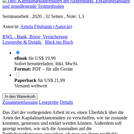
Seminararbeit , 2020 , 32 Seiten , Note: 1,3
Autor:in:
Amela Fijuljanin (Autor:in)
BWL - Bank, Börse, Versicherung
Leseprobe & Details
Blick ins Buch
eBook
für
US$ 19,99
Sofort herunterladen. Inkl. MwSt.
Format:
PDF – für alle Geräte
Paperback
für
US$ 21,99
Versand weltweit
In den Warenkorb
Zusammenfassung
Leseprobe
Details
Das Ziel der vorliegenden Arbeit ist es, einen Überblick über die
Arten der Kapitalmarktanomalien zu verschaffen, wie sie zustande
kommen, gemessen und erklärt werden können. Außerdem soll
gezeigt werden, wie sich die Anomalien auf die
Portfolioperformance auswirken, ob man aus ihnen profitable