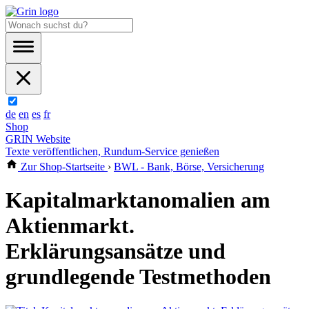
de
en
es
fr
Shop
GRIN Website
Texte veröffentlichen, Rundum-Service genießen
Zur Shop-Startseite
›
BWL - Bank, Börse, Versicherung
Kapitalmarktanomalien am
Aktienmarkt.
Erklärungsansätze und
grundlegende Testmethoden