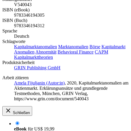
V540043
ISBN (eBook)
9783346194305
ISBN (Buch)
9783346194312
Sprache
Deutsch
Schlagworte
Kapitalmarktanomalien
Marktanomalien
Börse
Kapitalmarkt
Anomalien
Abnormität
Behavioral Finance
CAPM
Kapitalmarkttheorien
Produktsicherheit
GRIN Publishing GmbH
Arbeit zitieren
Amela Fijuljanin (Autor:in)
, 2020, Kapitalmarktanomalien am
Aktienmarkt. Erklärungsansätze und grundlegende
Testmethoden, München, GRIN Verlag,
https://www.grin.com/document/540043
Schließen
eBook
für
US$ 19,99