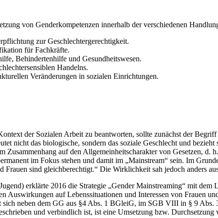
setzung von Genderkompetenzen innerhalb der verschiedenen Handlungsf
pflichtung zur Geschlechtergerechtigkeit.
kation für Fachkräfte.
ilfe, Behindertenhilfe und Gesundheitswesen.
schlechtersensiblen Handelns.
kturellen Veränderungen in sozialen Einrichtungen.
ext der Sozialen Arbeit zu beantworten, sollte zunächst der Begriff 
t nicht das biologische, sondern das soziale Geschlecht und bezieht 
 Zusammenhang auf den Allgemeinheitscharakter von Gesetzen, d. h. er
permanent im Fokus stehen und damit im „Mainstream“ sein. Im Grunde 
d Frauen sind gleichberechtigt.“ Die Wirklichkeit sah jedoch anders aus
end) erklärte 2016 die Strategie „Gender Mainstreaming“ mit dem Leitb
ichen Auswirkungen auf Lebenssituationen und Interessen von Frauen 
bt sich neben dem GG aus §4 Abs. 1 BGleiG, im SGB VIII in § 9 Abs
stgeschrieben und verbindlich ist, ist eine Umsetzung bzw. Durchsetzun