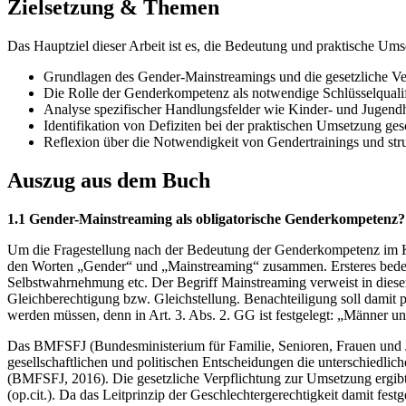
Zielsetzung & Themen
Das Hauptziel dieser Arbeit ist es, die Bedeutung und praktische Um
Grundlagen des Gender-Mainstreamings und die gesetzliche Ver
Die Rolle der Genderkompetenz als notwendige Schlüsselqualifi
Analyse spezifischer Handlungsfelder wie Kinder- und Jugendh
Identifikation von Defiziten bei der praktischen Umsetzung ge
Reflexion über die Notwendigkeit von Gendertrainings und stru
Auszug aus dem Buch
1.1 Gender-Mainstreaming als obligatorische Genderkompetenz?
Um die Fragestellung nach der Bedeutung der Genderkompetenz im Kont
den Worten „Gender“ und „Mainstreaming“ zusammen. Ersteres bedeute
Selbstwahrnehmung etc. Der Begriff Mainstreaming verweist in diesem
Gleichberechtigung bzw. Gleichstellung. Benachteiligung soll damit 
werden müssen, denn in Art. 3. Abs. 2. GG ist festgelegt: „Männer un
Das BMFSFJ (Bundesministerium für Familie, Senioren, Frauen und Jug
gesellschaftlichen und politischen Entscheidungen die unterschiedl
(BMFSFJ, 2016). Die gesetzliche Verpflichtung zur Umsetzung ergi
(op.cit.). Da das Leitprinzip der Geschlechtergerechtigkeit damit fe