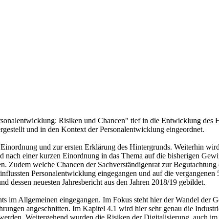
rsonalentwicklung: Risiken und Chancen" tief in die Entwicklung des
gestellt und in den Kontext der Personalentwicklung eingeordnet.
 Einordnung und zur ersten Erklärung des Hintergrunds. Weiterhin wir
d nach einer kurzen Einordnung in das Thema auf die bisherigen Gewin
hen. Zudem welche Chancen der Sachverständigenrat zur Begutachtung d
beeinflussten Personalentwicklung eingegangen und auf die vergangenen 
nd dessen neuesten Jahresbericht aus den Jahren 2018/19 gebildet.
 im Allgemeinen eingegangen. Im Fokus steht hier der Wandel der 
ungen angeschnitten. Im Kapitel 4.1 wird hier sehr genau die Industrie
 werden. Weitergehend wurden die Risiken der Digitalisierung, auch im 