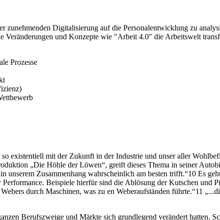
 der zunehmenden Digitalisierung auf die Personalentwicklung zu analy
sche Veränderungen und Konzepte wie "Arbeit 4.0" die Arbeitswelt tra
ale Prozesse
kt
fizienz)
Wettbewerb
o existentiell mit der Zukunft in der Industrie und unser aller Wohlbe
produktion „Die Höhle der Löwen“, greift dieses Thema in seiner Aut
 in unserem Zusammenhang wahrscheinlich am besten trifft.“10 Es geh
rer Performance. Beispiele hierfür sind die Ablösung der Kutschen un
Webers durch Maschinen, was zu en Weberaufständen führte.“11 „...die
anzen Berufszweige und Märkte sich grundlegend verändert hatten. Sc