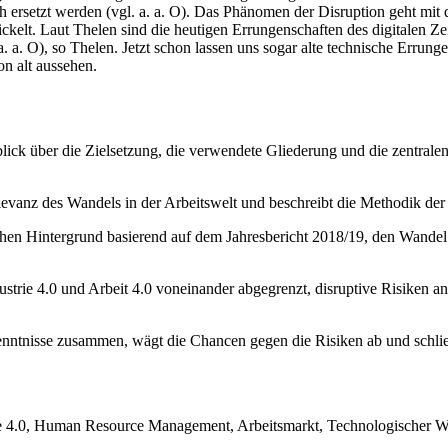
ach ersetzt werden (vgl. a. a. O). Das Phänomen der Disruption geht m
wickelt. Laut Thelen sind die heutigen Errungenschaften des digitalen 
a. a. O), so Thelen. Jetzt schon lassen uns sogar alte technische Erru
on alt aussehen.
lick über die Zielsetzung, die verwendete Gliederung und die zentralen
levanz des Wandels in der Arbeitswelt und beschreibt die Methodik der 
schen Hintergrund basierend auf dem Jahresbericht 2018/19, den Wandel
strie 4.0 und Arbeit 4.0 voneinander abgegrenzt, disruptive Risiken an
ntnisse zusammen, wägt die Chancen gegen die Risiken ab und schließ
trie 4.0, Human Resource Management, Arbeitsmarkt, Technologischer Wa