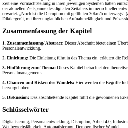
Zeit eine Vormachtstellung in ihren jeweiligen Systemen hatten einf
der aktuellen Zeitspanne des digitalen Zeitalters immer schneller ent
erwartet. „Noch ist die Disruption mit gefühlten 30km/h unterwegs“ (
Diktiergerät, mit ihrer unglaublichen Aufnahmefähigkeit und Präzessi
Zusammenfassung der Kapitel
1. Zusammenfassung/ Abstract:
Dieser Abschnitt bietet einen Überb
Personalentwicklung.
2. Einleitung:
Die Einleitung führt in das Thema ein, erläutert die Re
3. Hinführung zum Thema:
Dieses Kapitel betrachtet den theoreti
Personalmanagements.
4. Chancen und Risken des Wandels:
Hier werden die Begriffe Indu
hervorgehoben.
5. Diskussion:
Das abschließende Kapitel führt die gewonnenen Erken
Schlüsselwörter
Digitalisierung, Personalentwicklung, Disruption, Arbeit 4.0, Indus
Wettbewerbsfähigkeit, Automatisierung, Demografischer Wandel.