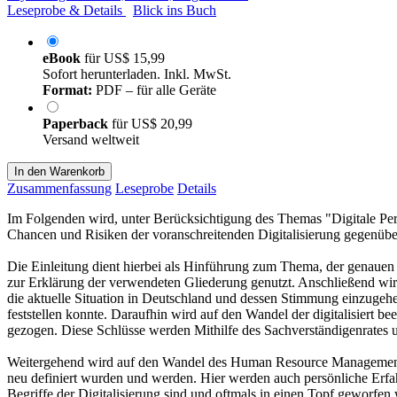
Leseprobe & Details
Blick ins Buch
eBook
für
US$ 15,99
Sofort herunterladen. Inkl. MwSt.
Format:
PDF – für alle Geräte
Paperback
für
US$ 20,99
Versand weltweit
In den Warenkorb
Zusammenfassung
Leseprobe
Details
Im Folgenden wird, unter Berücksichtigung des Themas "Digitale Pe
Chancen und Risiken der voranschreitenden Digitalisierung gegenüber
Die Einleitung dient hierbei als Hinführung zum Thema, der genauen
zur Erklärung der verwendeten Gliederung genutzt. Anschließend wir
die aktuelle Situation in Deutschland und dessen Stimmung einzuge
feststellen konnte. Daraufhin wird auf den Wandel der digitalisiert 
gezogen. Diese Schlüsse werden Mithilfe des Sachverständigenrates u
Weitergehend wird auf den Wandel des Human Resource Managements
neu definiert wurden und werden. Hier werden auch persönliche Erfahr
Begriffe der Digitalisierung sind und oftmals in einen Topf geworfen