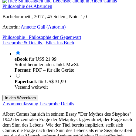
Bachelorarbeit , 2017 , 45 Seiten , Note: 1,0
Autor:in:
Annette Gall (Autor:in)
Philosophie - Philosophie der Gegenwart
Leseprobe & Details
Blick ins Buch
eBook
für
US$ 21,99
Sofort herunterladen. Inkl. MwSt.
Format:
PDF – für alle Geräte
Paperback
für
US$ 31,99
Versand weltweit
In den Warenkorb
Zusammenfassung
Leseprobe
Details
Albert Camus hat sich in seinem Essay "Der Mythos des Sisyphos"
1942 der zentralen Frage der Metaphysik gewidmet, der Frage nach
dem Sinn des Lebens. Wie der Titel bereits impliziert, stellt sich
Camus die Frage nach dem Sinn des Lebens als eine Sisyphosarbeit
vor, die der Mensch aufgrund seiner natürlichen Beschaffenheit