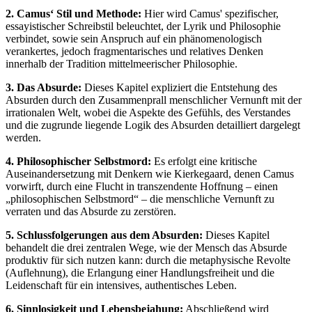
2. Camus‘ Stil und Methode:
Hier wird Camus' spezifischer,
essayistischer Schreibstil beleuchtet, der Lyrik und Philosophie
verbindet, sowie sein Anspruch auf ein phänomenologisch
verankertes, jedoch fragmentarisches und relatives Denken
innerhalb der Tradition mittelmeerischer Philosophie.
3. Das Absurde:
Dieses Kapitel expliziert die Entstehung des
Absurden durch den Zusammenprall menschlicher Vernunft mit der
irrationalen Welt, wobei die Aspekte des Gefühls, des Verstandes
und die zugrunde liegende Logik des Absurden detailliert dargelegt
werden.
4. Philosophischer Selbstmord:
Es erfolgt eine kritische
Auseinandersetzung mit Denkern wie Kierkegaard, denen Camus
vorwirft, durch eine Flucht in transzendente Hoffnung – einen
„philosophischen Selbstmord“ – die menschliche Vernunft zu
verraten und das Absurde zu zerstören.
5. Schlussfolgerungen aus dem Absurden:
Dieses Kapitel
behandelt die drei zentralen Wege, wie der Mensch das Absurde
produktiv für sich nutzen kann: durch die metaphysische Revolte
(Auflehnung), die Erlangung einer Handlungsfreiheit und die
Leidenschaft für ein intensives, authentisches Leben.
6. Sinnlosigkeit und Lebensbejahung:
Abschließend wird