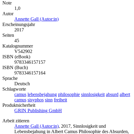
Note
1,0
Autor
Annette Gall (Autor:in)
Erscheinungsjahr
2017
Seiten
45
Katalognummer
V542902
ISBN (eBook)
9783346157157
ISBN (Buch)
9783346157164
Sprache
Deutsch
Schlagworte
camus
lebensbejahung
philosophie
sinnlosigkeit
absurd
albert
camus
sisyphos
sinn
freiheit
Produktsicherheit
GRIN Publishing GmbH
Arbeit zitieren
Annette Gall (Autor:in)
, 2017, Sinnlosigkeit und
Lebensbejahung in Albert Camus Philosophie des Absurden,