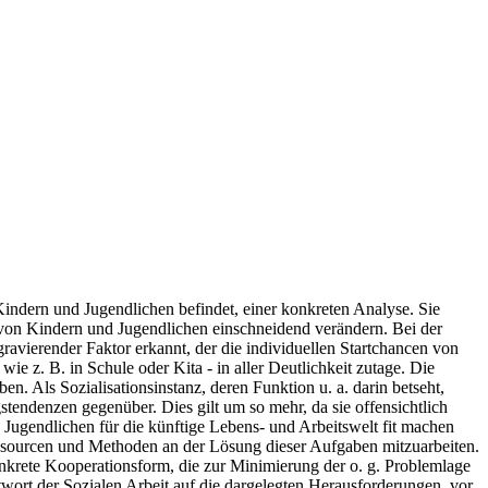
indern und Jugendlichen befindet, einer konkreten Analyse. Sie
 von Kindern und Jugendlichen einschneidend verändern. Bei der
ravierender Faktor erkannt, der die individuellen Startchancen von
wie z. B. in Schule oder Kita - in aller Deutlichkeit zutage. Die
. Als Sozialisationsinstanz, deren Funktion u. a. darin betseht,
tendenzen gegenüber. Dies gilt um so mehr, da sie offensichtlich
 Jugendlichen für die künftige Lebens- und Arbeitswelt fit machen
Ressourcen und Methoden an der Lösung dieser Aufgaben mitzuarbeiten.
konkrete Kooperationsform, die zur Minimierung der o. g. Problemlage
Antwort der Sozialen Arbeit auf die dargelegten Herausforderungen, vor