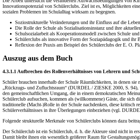
Die Arbeit untersucht die veränderten Aufwachsbedingungen von Kinde
Innovationspotenzial von Schülerclubs. Ziel ist es, Möglichkeiten 
sozialen Problemen im Schulalltag wirksam zu begegnen.
Soziostrukturelle Veränderungen und ihr Einfluss auf die Leb
Die Rolle der Schule als Sozialisationsinstanz und ihre aktuel
Schulsozialarbeit als Kooperationsmodell zwischen Schule und
Schülerclubs als innovative Form der Soziapädagogik und ihr 
Reflexion der Praxis am Beispiel des Schülerclubs der E. O. P
Auszug aus dem Buch
4.3.1.1 Aufbrechen des Rollenverhältnisses von Lehrern und Sch
Schüler brauchen innerhalb der Schule Räumlichkeiten, in denen sie n
„Rückzugs- und Zufluchtsraum“ (DURDEL / ZIESKE 2000, S. 94), vor 
den gemeinschaftlichen Umgang, die in einem demokratischen Meinun
Schülerclub aufsuchen, kommen als (willkommene) Gäste, die sich die
traditionelle (Macht-)Rolle in der Schule nachdenken, diese kritisch r
Schülerverhältnisses in ihre Überlegungen einbeziehen (vgl. DURDE
Folgende strukturelle Merkmale von Schülerclubs können dazu beitrag
Der Schülerclub ist ein Schülerclub, d. h. die Akteure sind nicht i
Damit bleibt ihnen ein wesentlich größerer Raum für Gestaltungsmöglic