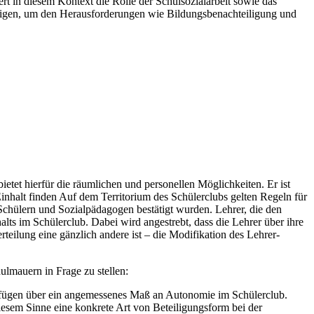
t in diesem Kontext die Rolle der Schulsozialarbeit sowie das
uzeigen, um den Herausforderungen wie Bildungsbenachteiligung und
etet hierfür die räumlichen und personellen Möglichkeiten. Er ist
halt finden Auf dem Territorium des Schülerclubs gelten Regeln für
hülern und Sozialpädagogen bestätigt wurden. Lehrer, die den
ts im Schülerclub. Dabei wird angestrebt, dass die Lehrer über ihre
rteilung eine gänzlich andere ist – die Modifikation des Lehrer-
ulmauern in Frage zu stellen:
 verfügen über ein angemessenes Maß an Autonomie im Schülerclub.
diesem Sinne eine konkrete Art von Beteiligungsform bei der