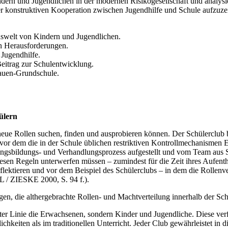
rn und Jugendlichen in der modernen Risikogesellschaft und analysier
einer konstruktiven Kooperation zwischen Jugendhilfe und Schule aufz
enswelt von Kindern und Jugendlichen.
len Herausforderungen.
 Jugendhilfe.
Beitrag zur Schulentwicklung.
lauen-Grundschule.
ülern
eue Rollen suchen, finden und ausprobieren können. Der Schülerclub bi
dem die in der Schule üblichen restriktiven Kontrollmechanismen Ein
gsbildungs- und Verhandlungsprozess aufgestellt und vom Team aus Sc
sen Regeln unterwerfen müssen – zumindest für die Zeit ihres Aufenthal
eflektieren und vor dem Beispiel des Schülerclubs – in dem die Rollenve
L / ZIESKE 2000, S. 94 f.).
en, die althergebrachte Rollen- und Machtverteilung innerhalb der Sch
n erster Linie die Erwachsenen, sondern Kinder und Jugendliche. Diese
hkeiten als im traditionellen Unterricht. Jeder Club gewährleistet in 