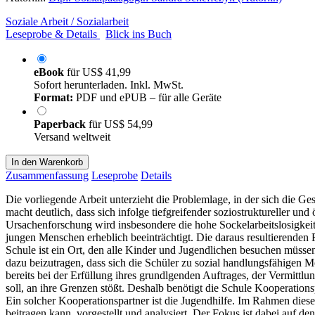
Soziale Arbeit / Sozialarbeit
Leseprobe & Details
Blick ins Buch
eBook
für
US$ 41,99
Sofort herunterladen. Inkl. MwSt.
Format:
PDF und ePUB – für alle Geräte
Paperback
für
US$ 54,99
Versand weltweit
In den Warenkorb
Zusammenfassung
Leseprobe
Details
Die vorliegende Arbeit unterzieht die Problemlage, in der sich die 
macht deutlich, dass sich infolge tiefgreifender soziostrukturelle
Ursachenforschung wird insbesondere die hohe Sockelarbeitslosigkeit 
jungen Menschen erheblich beeinträchtigt. Die daraus resultierenden Fol
Schule ist ein Ort, den alle Kinder und Jugendlichen besuchen müssen
dazu beizutragen, dass sich die Schüler zu sozial handlungsfähigen 
bereits bei der Erfüllung ihres grundlgenden Auftrages, der Vermittl
soll, an ihre Grenzen stößt. Deshalb benötigt die Schule Kooperatio
Ein solcher Kooperationspartner ist die Jugendhilfe. Im Rahmen diese
beitragen kann, vorgestellt und analysiert. Der Fokus ist dabei auf de