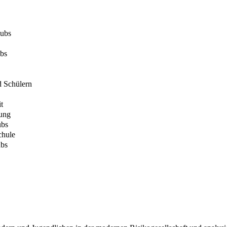
lubs
ubs
d Schülern
t
lung
ubs
chule
ubs