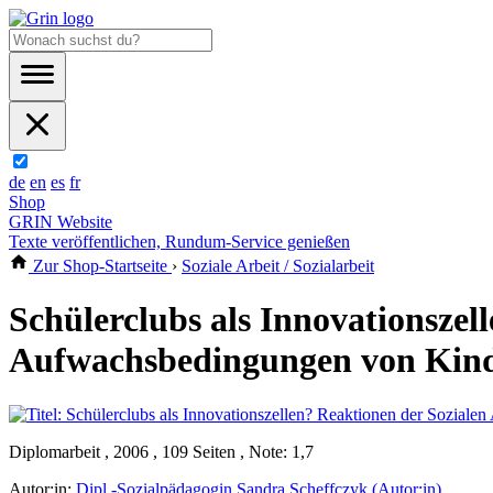
de
en
es
fr
Shop
GRIN Website
Texte veröffentlichen, Rundum-Service genießen
Zur Shop-Startseite
›
Soziale Arbeit / Sozialarbeit
Schülerclubs als Innovationszel
Aufwachsbedingungen von Kind
Diplomarbeit , 2006 , 109 Seiten , Note: 1,7
Autor:in:
Dipl.-Sozialpädagogin Sandra Scheffczyk (Autor:in)