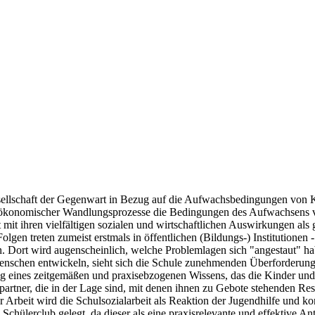
Gesellschaft der Gegenwart in Bezug auf die Aufwachsbedingungen von K
r und ökonomischer Wandlungsprozesse die Bedingungen des Aufwachsens
mit ihren vielfältigen sozialen und wirtschaftlichen Auswirkungen als g
gen treten zumeist erstmals in öffentlichen (Bildungs-) Institutionen - 
. Dort wird augenscheinlich, welche Problemlagen sich "angestaut" haben
Menschen entwickeln, sieht sich die Schule zunehmenden Überforderungs
ung eines zeitgemäßen und praxisebzogenen Wissens, das die Kinder und
nspartner, die in der Lage sind, mit denen ihnen zu Gebote stehenden 
r Arbeit wird die Schulsozialarbeit als Reaktion der Jugendhilfe und 
n Schülerclub gelegt, da dieser als eine praxisrelevante und effektive 