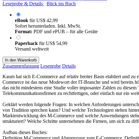
Leseprobe & Details
Blick ins Buch
eBook
für
US$ 42,99
Sofort herunterladen. Inkl. MwSt.
Format:
PDF und ePUB – für alle Geräte
Paperback
für
US$ 54,99
Versand weltweit
In den Warenkorb
Zusammenfassung
Leseprobe
Details
Kaum hat sich E-Commerce auf relativ breiter Basis etabliert und zu 
Commerce ist das neue Modewort der IT-Branche und wird bereits höc
das nicht mindestens eine Studie voller imposanter Zahlen zu diesem
Telekommunikationsfirmen zu rechtfertigen, oder einfach nur ein wei
Geklärt werden folgende Fragen: In welchen Anforderungen untersch
von Tradition sprechen kann? Und welche Technologien stehen hinter
Marktentwicklung des M-Commerce und welche Anwendungen stehen da
strukturiert? Welche Schritte unternehmen die Firmen, um sich zu d
Aufbau dieses Buches:
Definition M-Commerce und Abgrenzung zum E-Commerce, Defini