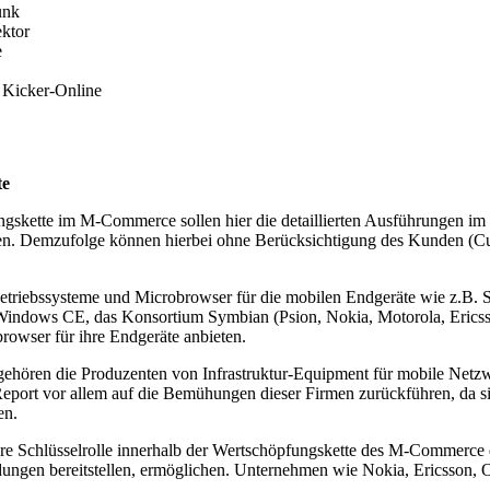
unk
ktor
e
 Kicker-Online
te
ungskette im M-Commerce sollen hier die detaillierten Ausführungen i
tzen. Demzufolge können hierbei ohne Berücksichtigung des Kunden (C
 Betriebssysteme und Microbrowser für die mobilen Endgeräte wie z.B
mit Windows CE, das Konsortium Symbian (Psion, Nokia, Motorola, Eri
owser für ihre Endgeräte anbieten.
 gehören die Produzenten von Infrastruktur-Equipment für mobile Netzw
ort vor allem auf die Bemühungen dieser Firmen zurückführen, da sie 
en.
ere Schlüsselrolle innerhalb der Wertschöpfungskette des M-Commerce d
en bereitstellen, ermöglichen. Unternehmen wie Nokia, Ericsson, O