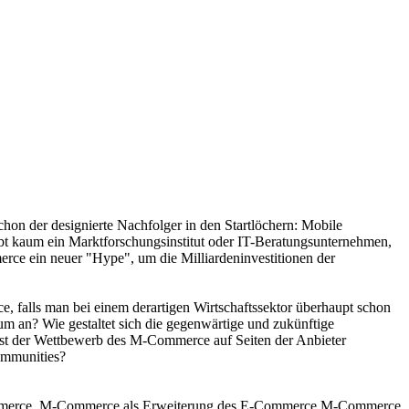
chon der designierte Nachfolger in den Startlöchern: Mobile
bt kaum ein Marktforschungsinstitut oder IT-Beratungsunternehmen,
erce ein neuer "Hype", um die Milliardeninvestitionen der
 falls man bei einem derartigen Wirtschaftssektor überhaupt schon
m an? Wie gestaltet sich die gegenwärtige und zukünftige
st der Wettbewerb des M-Commerce auf Seiten der Anbieter
ommunities?
mmerce, M-Commerce als Erweiterung des E-Commerce M-Commerce