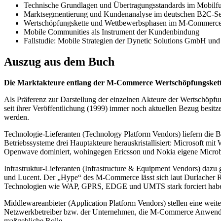
Technische Grundlagen und Übertragungsstandards im Mobilf
Marktsegmentierung und Kundenanalyse im deutschen B2C-Se
Wertschöpfungskette und Wettbewerbsphasen im M-Commerc
Mobile Communities als Instrument der Kundenbindung
Fallstudie: Mobile Strategien der Dynetic Solutions GmbH und
Auszug aus dem Buch
Die Marktakteure entlang der M-Commerce Wertschöpfungsket
Als Präferenz zur Darstellung der einzelnen Akteure der Wertschöpf
seit ihrer Veröffentlichung (1999) immer noch aktuellen Bezug besi
werden.
Technologie-Lieferanten (Technology Platform Vendors) liefern die
Betriebssysteme drei Hauptakteure herauskristallisiert: Microsoft 
Openwave dominiert, wohingegen Ericsson und Nokia eigene Microbr
Infrastruktur-Lieferanten (Infrastructure & Equipment Vendors) dazu
und Lucent. Der „Hype“ des M-Commerce lässt sich laut Durlacher Rep
Technologien wie WAP, GPRS, EDGE und UMTS stark forciert hab
Middlewareanbieter (Application Platform Vendors) stellen eine weit
Netzwerkbetreiber bzw. der Unternehmen, die M-Commerce Anwendung
maßgebliche Rolle.