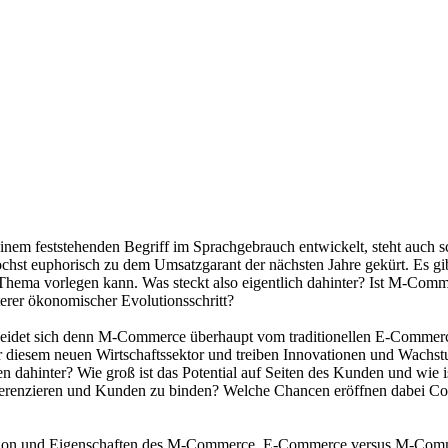
einem feststehenden Begriff im Sprachgebrauch entwickelt, steht auch s
hst euphorisch zu dem Umsatzgarant der nächsten Jahre gekürt. Es gi
 Thema vorlegen kann. Was steckt also eigentlich dahinter? Ist M-Comm
terer ökonomischer Evolutionsschritt?
eidet sich denn M-Commerce überhaupt vom traditionellen E-Commerce,
 diesem neuen Wirtschaftssektor und treiben Innovationen und Wachstu
hinter? Wie groß ist das Potential auf Seiten des Kunden und wie i
ifferenzieren und Kunden zu binden? Welche Chancen eröffnen dabei C
tion und Eigenschaften des M-Commerce, E-Commerce versus M-Co