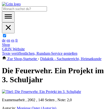
de
en
es
fr
Shop
GRIN Website
Texte veröffentlichen, Rundum-Service genießen
Zur Shop-Startseite
›
Didaktik - Sachunterricht, Heimatkunde
Die Feuerwehr. Ein Projekt im
3. Schuljahr
Examensarbeit , 2002 , 140 Seiten , Note: 2,0
Autor:in:
Monique Oster (Autor:in)