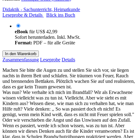
Didaktik - Sachunterricht, Heimatkunde
Leseprobe & Details
Blick ins Buch
eBook
für
US$ 42,99
Sofort herunterladen. Inkl. MwSt.
Format:
PDF – für alle Geräte
In den Warenkorb
Zusammenfassung
Leseprobe
Details
Machen Sie bitte die Augen zu und stellen Sie sich vor, sie liegen
nachts in ihrem Bett und schlafen. Sie träumen von Feuer, Rauch
und brennenden Bettlaken. Plötzlich wachen Sie auf und realisieren,
dass es gar kein Traum gewesen ist.
Was nun? Wie verhalte ich mich im Brandfall? Wir als Erwachsene
wissen vielleicht was zu tun ist. Vielleicht. Aber wie sieht es mit
Kindern aus? Wissen diese, wie man sich zu verhalten hat, wie man
Hilfe ruft? Viele denken: ,, So was passiert doch eh nicht! Es
genügt, wenn mein Kind weiß, dass es nicht mit Feuer spielen soll."
Oder wir verschieben die Angst und das Unwissen auf den Zufall.
Wenn es passiert, werde ich schon wissen, was zu tun ist. Aber
können wir dieses Denken auch für die Kinder verantworten? Es ist
klar, dass in Schulen Brandschutzübungen praktiziert werden. Aber