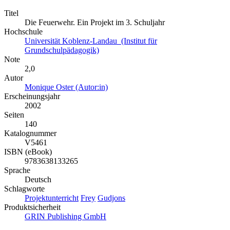
Titel
Die Feuerwehr. Ein Projekt im 3. Schuljahr
Hochschule
Universität Koblenz-Landau (Institut für
Grundschulpädagogik)
Note
2,0
Autor
Monique Oster (Autor:in)
Erscheinungsjahr
2002
Seiten
140
Katalognummer
V5461
ISBN (eBook)
9783638133265
Sprache
Deutsch
Schlagworte
Projektunterricht
Frey
Gudjons
Produktsicherheit
GRIN Publishing GmbH