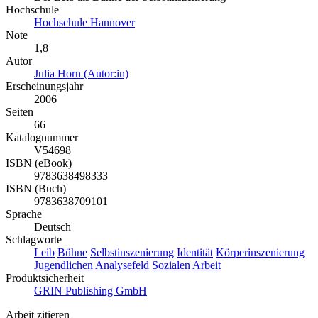
Hochschule
Hochschule Hannover
Note
1,8
Autor
Julia Horn (Autor:in)
Erscheinungsjahr
2006
Seiten
66
Katalognummer
V54698
ISBN (eBook)
9783638498333
ISBN (Buch)
9783638709101
Sprache
Deutsch
Schlagworte
Leib
Bühne
Selbstinszenierung
Identität
Körperinszenierung
Jugendlichen
Analysefeld
Sozialen
Arbeit
Produktsicherheit
GRIN Publishing GmbH
Arbeit zitieren