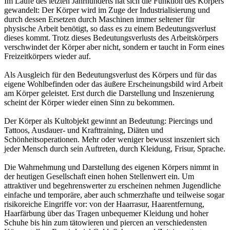
Im Laufe des letzten Jahrhunderts hat sich die Funktion des Körpers
gewandelt: Der Körper wird im Zuge der Industrialisierung und
durch dessen Ersetzen durch Maschinen immer seltener für
physische Arbeit benötigt, so dass es zu einem Bedeutungsverlust
dieses kommt. Trotz dieses Bedeutungsverlusts des Arbeitskörpers
verschwindet der Körper aber nicht, sondern er taucht in Form eines
Freizeitkörpers wieder auf.
Als Ausgleich für den Bedeutungsverlust des Körpers und für das
eigene Wohlbefinden oder das äußere Erscheinungsbild wird Arbeit
am Körper geleistet. Erst durch die Darstellung und Inszenierung
scheint der Körper wieder einen Sinn zu bekommen.
Der Körper als Kultobjekt gewinnt an Bedeutung: Piercings und
Tattoos, Ausdauer- und Krafttraining, Diäten und
Schönheitsoperationen. Mehr oder weniger bewusst inszeniert sich
jeder Mensch durch sein Auftreten, durch Kleidung, Frisur, Sprache.
Die Wahrnehmung und Darstellung des eigenen Körpers nimmt in
der heutigen Gesellschaft einen hohen Stellenwert ein. Um
attraktiver und begehrenswerter zu erscheinen nehmen Jugendliche
einfache und temporäre, aber auch schmerzhafte und teilweise sogar
risikoreiche Eingriffe vor: von der Haarrasur, Haarentfernung,
Haarfärbung über das Tragen unbequemer Kleidung und hoher
Schuhe bis hin zum tätowieren und piercen an verschiedensten