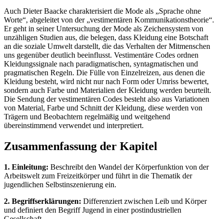
Auch Dieter Baacke charakterisiert die Mode als „Sprache ohne
Worte“, abgeleitet von der „vestimentären Kommunikationstheorie“.
Er geht in seiner Untersuchung der Mode als Zeichensystem von
unzähligen Studien aus, die belegen, dass Kleidung eine Botschaft
an die soziale Umwelt darstellt, die das Verhalten der Mitmenschen
uns gegenüber deutlich beeinflusst. Vestimentäre Codes ordnen
Kleidungssignale nach paradigmatischen, syntagmatischen und
pragmatischen Regeln. Die Fülle von Einzelreizen, aus denen die
Kleidung besteht, wird nicht nur nach Form oder Umriss bewertet,
sondern auch Farbe und Materialien der Kleidung werden beurteilt.
Die Sendung der vestimentären Codes besteht also aus Variationen
von Material, Farbe und Schnitt der Kleidung, diese werden von
Trägern und Beobachtern regelmäßig und weitgehend
übereinstimmend verwendet und interpretiert.
Zusammenfassung der Kapitel
1. Einleitung:
Beschreibt den Wandel der Körperfunktion von der
Arbeitswelt zum Freizeitkörper und führt in die Thematik der
jugendlichen Selbstinszenierung ein.
2. Begriffserklärungen:
Differenziert zwischen Leib und Körper
und definiert den Begriff Jugend in einer postindustriellen
Gesellschaft.