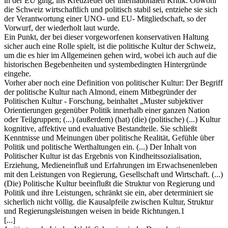
in der EU ging, ins Kreuzfeuer der internationalen Kritik. Obwohl
die Schweiz wirtschaftlich und politisch stabil sei, entziehe sie sich
der Verantwortung einer UNO- und EU- Mitgliedschaft, so der
Vorwurf, der wiederholt laut wurde.
Ein Punkt, der bei dieser vorgeworfenen konservativen Haltung
sicher auch eine Rolle spielt, ist die politische Kultur der Schweiz,
um die es hier im Allgemeinen gehen wird, wobei ich auch auf die
historischen Begebenheiten und systembedingten Hintergründe
eingehe.
Vorher aber noch eine Definition von politischer Kultur: Der Begriff
der politische Kultur nach Almond, einem Mitbegründer der
Politischen Kultur - Forschung, beinhaltet „Muster subjektiver
Orientierungen gegenüber Politik innerhalb einer ganzen Nation
oder Teilgruppen; (...) (außerdem) (hat) (die) (politische) (...) Kultur
kognitive, affektive und evaluative Bestandteile. Sie schließt
Kenntnisse und Meinungen über politische Realität, Gefühle über
Politik und politische Werthaltungen ein. (...) Der Inhalt von
Politischer Kultur ist das Ergebnis von Kindheitssozialisation,
Erziehung, Medieneinfluß und Erfahrungen im Erwachsenenleben
mit den Leistungen von Regierung, Gesellschaft und Wirtschaft. (...)
(Die) Politische Kultur beeinflußt die Struktur von Regierung und
Politik und ihre Leistungen, schränkt sie ein, aber determiniert sie
sicherlich nicht völlig. die Kausalpfeile zwischen Kultur, Struktur
und Regierungsleistungen weisen in beide Richtungen.1
[...]