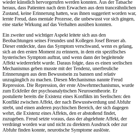
wieder künstlich hervorgerufen werden konnten. Aus der Tatsache
heraus, dass Patienten nach dem Erwachen aus dem tranceähnlichen
Zustand, keine Erinnerung hatten, was ihnen suggeriert worden war,
lernte Freud, dass mentale Prozesse, die unbewusst vor sich gingen,
eine starke Wirkung auf das Verhalten ausüben konnten.
Ein zweiter und wichtiger Aspekt leitete sich aus den
Beobachtungen seines Freundes und Kollegen Josef Breuer ab.
Dieser entdeckte, dass das Symptom verschwand, wenn es gelang,
sich an den ersten Moment zu erinnern, in dem ein spezifisches
hysterisches Symptom auftrat, und wenn dann der begleitende
Affekt wiedererlebt wurde. Daraus folgte, dass es einen seelischen
Mechanismus geben musste mit der Tendenz, unerfreuliche
Erinnerungen aus dem Bewusstsein zu bannen und relativ
unzugänglich zu machen. Diesen Mechanismus nannte Freud
Repression. Die Repression, der erste Abwehrmechanismus, wurde
zum Eckfeiler der psychoanalytischen Neurosentheorie. Er
postulierte bereits die Existenz eines Konflikts im Seelischen: den
Konflikt zwischen Affekt, der nach Bewusstwerdung und Abfuhr
strebt, und einen anderen psychischen Bereich, der sich dagegen
wehrt, die Existenz eines Affekts, den er abstoßend findet,
zuzugeben. Freud setzte voraus, dass der abgelehnte Affekt, der
verdrängt worden war und nicht zu direktem Ausdruck oder zur
Abfuhr finden konnte, neurotische Symptome auslöste.