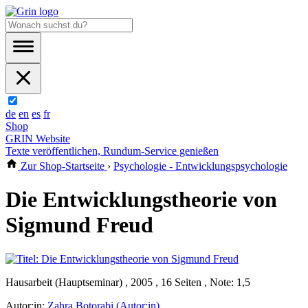
de
en
es
fr
Shop
GRIN Website
Texte veröffentlichen, Rundum-Service genießen
Zur Shop-Startseite
›
Psychologie - Entwicklungspsychologie
Die Entwicklungstheorie von
Sigmund Freud
Hausarbeit (Hauptseminar) , 2005 , 16 Seiten , Note: 1,5
Autor:in:
Zahra Botorabi (Autor:in)