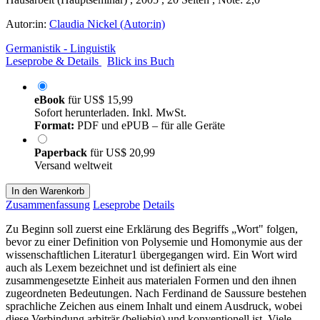
Autor:in:
Claudia Nickel (Autor:in)
Germanistik - Linguistik
Leseprobe & Details
Blick ins Buch
eBook
für
US$ 15,99
Sofort herunterladen. Inkl. MwSt.
Format:
PDF und ePUB – für alle Geräte
Paperback
für
US$ 20,99
Versand weltweit
In den Warenkorb
Zusammenfassung
Leseprobe
Details
Zu Beginn soll zuerst eine Erklärung des Begriffs „Wort" folgen,
bevor zu einer Definition von Polysemie und Homonymie aus der
wissenschaftlichen Literatur1 übergegangen wird. Ein Wort wird
auch als Lexem bezeichnet und ist definiert als eine
zusammengesetzte Einheit aus materialen Formen und den ihnen
zugeordneten Bedeutungen. Nach Ferdinand de Saussure bestehen
sprachliche Zeichen aus einem Inhalt und einem Ausdruck, wobei
diese Verbindung arbiträr (beliebig) und konventionell ist. Viele