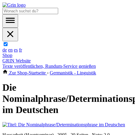
de
en
es
fr
Shop
GRIN Website
Texte veröffentlichen, Rundum-Service genießen
Zur Shop-Startseite
›
Germanistik - Linguistik
Die
Nominalphrase/Determinations
im Deutschen
Hausarbeit (Hauptseminar) , 2005 , 20 Seiten , Note: 2,0