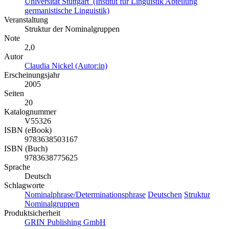
Universität Stuttgart (Institut für Linguistik Abteilung
germanistische Linguistik)
Veranstaltung
Struktur der Nominalgruppen
Note
2,0
Autor
Claudia Nickel (Autor:in)
Erscheinungsjahr
2005
Seiten
20
Katalognummer
V55326
ISBN (eBook)
9783638503167
ISBN (Buch)
9783638775625
Sprache
Deutsch
Schlagworte
Nominalphrase/Determinationsphrase
Deutschen
Struktur
Nominalgruppen
Produktsicherheit
GRIN Publishing GmbH