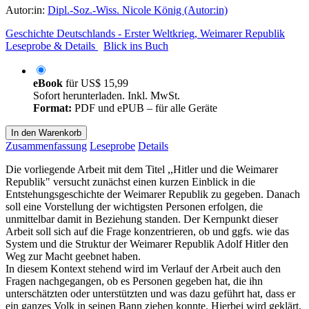
Autor:in:
Dipl.-Soz.-Wiss. Nicole König (Autor:in)
Geschichte Deutschlands - Erster Weltkrieg, Weimarer Republik
Leseprobe & Details
Blick ins Buch
eBook
für
US$ 15,99
Sofort herunterladen. Inkl. MwSt.
Format:
PDF und ePUB – für alle Geräte
In den Warenkorb
Zusammenfassung
Leseprobe
Details
Die vorliegende Arbeit mit dem Titel ,,Hitler und die Weimarer
Republik" versucht zunächst einen kurzen Einblick in die
Entstehungsgeschichte der Weimarer Republik zu gegeben. Danach
soll eine Vorstellung der wichtigsten Personen erfolgen, die
unmittelbar damit in Beziehung standen. Der Kernpunkt dieser
Arbeit soll sich auf die Frage konzentrieren, ob und ggfs. wie das
System und die Struktur der Weimarer Republik Adolf Hitler den
Weg zur Macht geebnet haben.
In diesem Kontext stehend wird im Verlauf der Arbeit auch den
Fragen nachgegangen, ob es Personen gegeben hat, die ihn
unterschätzten oder unterstützten und was dazu geführt hat, dass er
ein ganzes Volk in seinen Bann ziehen konnte. Hierbei wird geklärt,