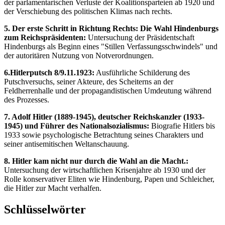
der parlamentarischen Verluste der Koalitionsparteien ab 1920 und
der Verschiebung des politischen Klimas nach rechts.
5. Der erste Schritt in Richtung Rechts: Die Wahl Hindenburgs
zum Reichspräsidenten:
Untersuchung der Präsidentschaft
Hindenburgs als Beginn eines "Stillen Verfassungsschwindels" und
der autoritären Nutzung von Notverordnungen.
6.Hitlerputsch 8/9.11.1923:
Ausführliche Schilderung des
Putschversuchs, seiner Akteure, des Scheiterns an der
Feldherrenhalle und der propagandistischen Umdeutung während
des Prozesses.
7. Adolf Hitler (1889-1945), deutscher Reichskanzler (1933-
1945) und Führer des Nationalsozialismus:
Biografie Hitlers bis
1933 sowie psychologische Betrachtung seines Charakters und
seiner antisemitischen Weltanschauung.
8. Hitler kam nicht nur durch die Wahl an die Macht.:
Untersuchung der wirtschaftlichen Krisenjahre ab 1930 und der
Rolle konservativer Eliten wie Hindenburg, Papen und Schleicher,
die Hitler zur Macht verhalfen.
Schlüsselwörter