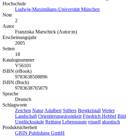
Hochschule
Ludwig-Maximilians-Universität München
Note
2
Autor
Franziska Marschick (Autor:in)
Erscheinungsjahr
2005
Seiten
18
Katalognummer
V56101
ISBN (eBook)
9783638508896
ISBN (Buch)
9783638765879
Sprache
Deutsch
Schlagworte
Zeichen
Natur
Adalbert
Stifters
Bergkristall
Wetter
Landschaft
Orientierungslosigkeit
Friedrich Hebbel
Bild
Unglückssäule
Rettung
Lebensraum
visuell
akustisch
Produktsicherheit
GRIN Publishing GmbH