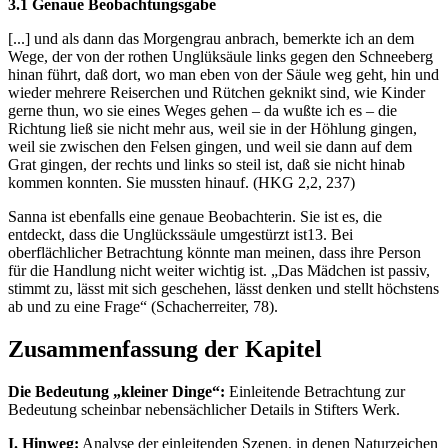
3.1 Genaue Beobachtungsgabe
[...] und als dann das Morgengrau anbrach, bemerkte ich an dem
Wege, der von der rothen Unglüksäule links gegen den Schneeberg
hinan führt, daß dort, wo man eben von der Säule weg geht, hin und
wieder mehrere Reiserchen und Rütchen geknikt sind, wie Kinder
gerne thun, wo sie eines Weges gehen – da wußte ich es – die
Richtung ließ sie nicht mehr aus, weil sie in der Höhlung gingen,
weil sie zwischen den Felsen gingen, und weil sie dann auf dem
Grat gingen, der rechts und links so steil ist, daß sie nicht hinab
kommen konnten. Sie mussten hinauf. (HKG 2,2, 237)
Sanna ist ebenfalls eine genaue Beobachterin. Sie ist es, die
entdeckt, dass die Unglückssäule umgestürzt ist13. Bei
oberflächlicher Betrachtung könnte man meinen, dass ihre Person
für die Handlung nicht weiter wichtig ist. „Das Mädchen ist passiv,
stimmt zu, lässt mit sich geschehen, lässt denken und stellt höchstens
ab und zu eine Frage“ (Schacherreiter, 78).
Zusammenfassung der Kapitel
Die Bedeutung „kleiner Dinge“:
Einleitende Betrachtung zur
Bedeutung scheinbar nebensächlicher Details in Stifters Werk.
I. Hinweg:
Analyse der einleitenden Szenen, in denen Naturzeichen