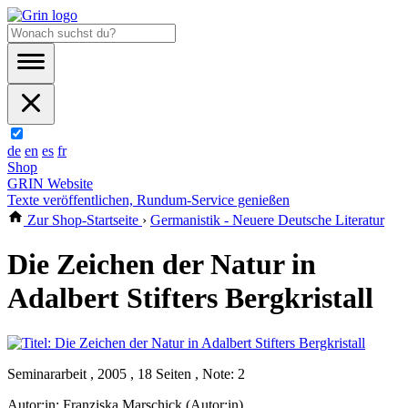
de
en
es
fr
Shop
GRIN Website
Texte veröffentlichen, Rundum-Service genießen
Zur Shop-Startseite
›
Germanistik - Neuere Deutsche Literatur
Die Zeichen der Natur in
Adalbert Stifters Bergkristall
Seminararbeit , 2005 , 18 Seiten , Note: 2
Autor:in:
Franziska Marschick (Autor:in)