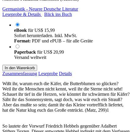
Germanistik - Neuere Deutsche Literatur
Leseprobe & Details
Blick ins Buch
eBook
für
US$ 15,99
Sofort herunterladen. Inkl. MwSt.
Format:
PDF und ePUB – für alle Geräte
Paperback
für
US$ 20,99
Versand weltweit
In den Warenkorb
Zusammenfassung
Leseprobe
Details
Wißt ihr, warum euch die Käfer, die Butterblumen so glücken?
Weil ihr die Menschen nicht kennt, weil ihr die Sterne nicht seht!
Schauet ihr tief in die Herzen, wie könntet ihr schwärmen für Käfer?
Säht ihr das Sonnensystem, sagt doch, was wär euch ein Strauß?
Aber das mußte so sein; damit ihr das Kleine vortrefflich liefertet,
hat die Natur klug euch das Große entrückt. (Matz, 299)1
So lautete der Vorwurf Friedrich Hebbels gegenüber Adalbert
Stifters Texten. Dieser antwortete Hebbel indirekt mit dem Verfassen