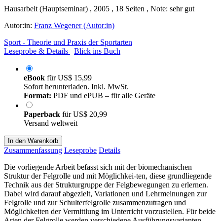
Hausarbeit (Hauptseminar) , 2005 , 18 Seiten , Note: sehr gut
Autor:in:
Franz Wegener (Autor:in)
Sport - Theorie und Praxis der Sportarten
Leseprobe & Details
Blick ins Buch
eBook
für
US$ 15,99
Sofort herunterladen. Inkl. MwSt.
Format:
PDF und ePUB – für alle Geräte
Paperback
für
US$ 20,99
Versand weltweit
In den Warenkorb
Zusammenfassung
Leseprobe
Details
Die vorliegende Arbeit befasst sich mit der biomechanischen
Struktur der Felgrolle und mit Möglichkei-ten, diese grundliegende
Technik aus der Strukturgruppe der Felgbewegungen zu erlernen.
Dabei wird darauf abgezielt, Variationen und Lehrmeinungen zur
Felgrolle und zur Schulterfelgrolle zusammenzutragen und
Möglichkeiten der Vermittlung im Unterricht vorzustellen. Für beide
Arten der Felgrolle werden verschiedene Ausführungsvarianten