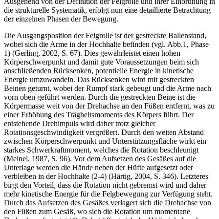
Ausgehend von der Definition der Felgrolle und ihrer Einordnung in
die strukturelle Systematik, erfolgt nun eine detaillierte Betrachtung
der einzelnen Phasen der Bewegung.
Die Ausgangsposition der Felgrolle ist der gestreckte Ballenstand,
wobei sich die Arme in der Hochhalte befinden (vgl. Abb.1, Phase
1) (Gerling, 2002, S. 67). Dies gewährleistet einen hohen
Körperschwerpunkt und damit gute Voraussetzungen beim sich
anschließenden Rücksenken, potentielle Energie in kinetische
Energie umzuwandeln. Das Rücksenken wird mit gestreckten
Beinen geturnt, wobei der Rumpf stark gebeugt und die Arme nach
vorn oben geführt werden. Durch die gestreckten Beine ist die
Körpermasse weit von der Drehachse an den Füßen entfernt, was zu
einer Erhöhung des Trägheitsmoments des Körpers führt. Der
entstehende Drehimpuls wird daher trotz gleicher
Rotationsgeschwindigkeit vergrößert. Durch den weiten Abstand
zwischen Körperschwerpunkt und Unterstützungsfläche wirkt ein
starkes Schwerkraftmoment, welches die Rotation beschleunigt
(Meinel, 1987, S. 96). Vor dem Aufsetzen des Gesäßes auf die
Unterlage werden die Hände neben der Hüfte aufgesetzt oder
verbleiben in der Hochhalte (2-4) (Härtig, 2004, S. 346). Letzteres
birgt den Vorteil, dass die Rotation nicht gebremst wird und daher
mehr kinetische Energie für die Felgbewegung zur Verfügung steht.
Durch das Aufsetzen des Gesäßes verlagert sich die Drehachse von
den Füßen zum Gesäß, wo sich die Rotation um momentane