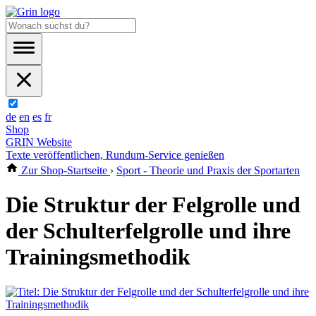
de
en
es
fr
Shop
GRIN Website
Texte veröffentlichen, Rundum-Service genießen
Zur Shop-Startseite
›
Sport - Theorie und Praxis der Sportarten
Die Struktur der Felgrolle und
der Schulterfelgrolle und ihre
Trainingsmethodik