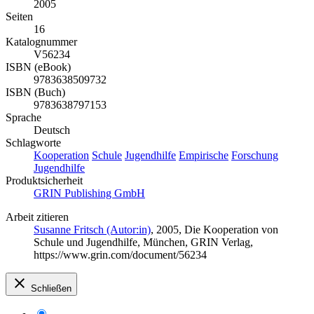
2005
Seiten
16
Katalognummer
V56234
ISBN (eBook)
9783638509732
ISBN (Buch)
9783638797153
Sprache
Deutsch
Schlagworte
Kooperation
Schule
Jugendhilfe
Empirische
Forschung
Jugendhilfe
Produktsicherheit
GRIN Publishing GmbH
Arbeit zitieren
Susanne Fritsch (Autor:in)
, 2005, Die Kooperation von
Schule und Jugendhilfe, München, GRIN Verlag,
https://www.grin.com/document/56234
Schließen