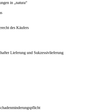
ungen in „natura“
hs
erecht des Käufers
lhafter Lieferung und Sukzessivlieferung
Schadenminderungspflicht