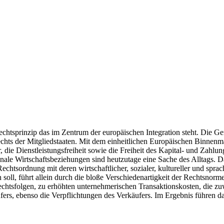
htsprinzip das im Zentrum der europäischen Integration steht. Die Geme
rechts der Mitgliedstaaten. Mit dem einheitlichen Europäischen Binnenma
 die Dienstleistungsfreiheit sowie die Freiheit des Kapital- und Zahlun
ionale Wirtschaftsbeziehungen sind heutzutage eine Sache des Alltags. 
chtsordnung mit deren wirtschaftlicher, sozialer, kultureller und spra
oll, führt allein durch die bloße Verschiedenartigkeit der Rechtsnorm
 Rechtsfolgen, zu erhöhten unternehmerischen Transaktionskosten, die 
fers, ebenso die Verpflichtungen des Verkäufers. Im Ergebnis führen d