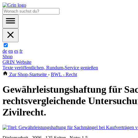
de
en
es
fr
Shop
GRIN Website
Texte veröffentlichen, Rundum-Service genießen
Zur Shop-Startseite
›
BWL - Recht
Gewährleistungshaftung für Sa
rechtsvergleichende Untersuch
Zivilrecht.
Diplomarbeit , 2006 , 125 Seiten , Note: 1,5