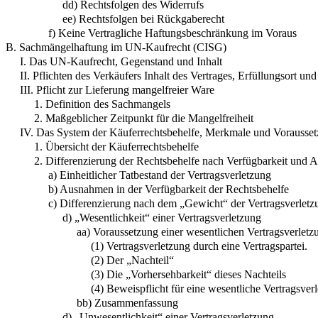
dd) Rechtsfolgen des Widerrufs
ee) Rechtsfolgen bei Rückgaberecht
f) Keine Vertragliche Haftungsbeschränkung im Voraus
B. Sachmängelhaftung im UN-Kaufrecht (CISG)
I. Das UN-Kaufrecht, Gegenstand und Inhalt
II. Pflichten des Verkäufers Inhalt des Vertrages, Erfüllungsort u
III. Pflicht zur Lieferung mangelfreier Ware
1. Definition des Sachmangels
2. Maßgeblicher Zeitpunkt für die Mangelfreiheit
IV. Das System der Käuferrechtsbehelfe, Merkmale und Vorausse
1. Übersicht der Käuferrechtsbehelfe
2. Differenzierung der Rechtsbehelfe nach Verfügbarkeit und
a) Einheitlicher Tatbestand der Vertragsverletzung
b) Ausnahmen in der Verfügbarkeit der Rechtsbehelfe
c) Differenzierung nach dem „Gewicht“ der Vertragsverletz
d) „Wesentlichkeit“ einer Vertragsverletzung
aa) Voraussetzung einer wesentlichen Vertragsverletz
(1) Vertragsverletzung durch eine Vertragspartei.
(2) Der „Nachteil“
(3) Die „Vorhersehbarkeit“ dieses Nachteils
(4) Beweispflicht für eine wesentliche Vertragsver
bb) Zusammenfassung
d) „Unwesentlichkeit“ einer Vertragsverletzung