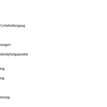
nd Gefahrübergang
tzungen
 Anknüpfungspunkte
ung
ung
letzung