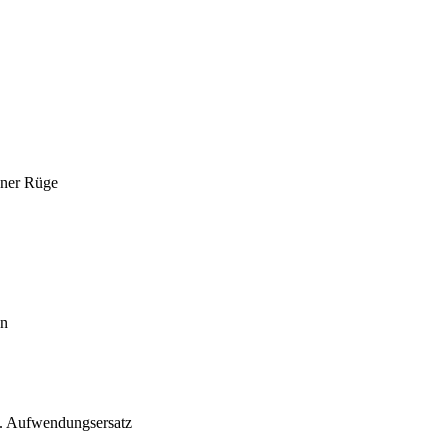
ener Rüge
en
w. Aufwendungsersatz