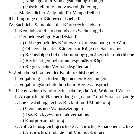
b) Montage- und Montageanleitungsmangel
c) Falschlieferung und Zuweniglieferung
2. Maßgeblicher Zeitpunkt für Mangelfreiheit
III. Rangfolge der Käuferrechtsbehelfe
IV. Sachliche Schranken der Käuferrechtsbehelfe
1. Kenntnis- und Unkenntnis des Sachmangels
2. Der beiderseitige Handelskauf
a) Obliegenheit des Käufers zur Untersuchung der Ware
b) Obliegenheit des Käufers zur Rüge des Sachmangels
c) Rechtsfolgen bei nicht ordnungsgemäßer oder unterblieb
d) Rechtsfolgen bei ordnungsgemäßer Rüge
e) Regress beim Verbrauchsgüterkauf
V. Zeitliche Schranken der Käuferrechtsbehelfe
1. Verjährung nach den allgemeinen Regelungen
2. Verjährungsmodifikation beim Regressanspruch
VI. Die einzelnen Käuferrechtsbehelfe, die Art, Wahl und Weise
1. Anspruch auf Nacherfüllung in „natura“ und Voraussetzung
2. Die Gestaltungsrechte, Rücktritt und Minderung
a) Gemeinsame Voraussetzungen
b) Das Rückgewährschuldverhältnis
c) Kaufpreisminderung
3. Auf Geldausgleich gerichtete Ansprüche, Schadenersatz bz
a) Anspruchsgrundlage und Voraussetzungen