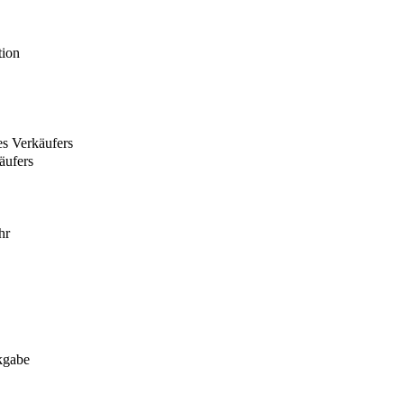
tion
es Verkäufers
äufers
hr
kgabe