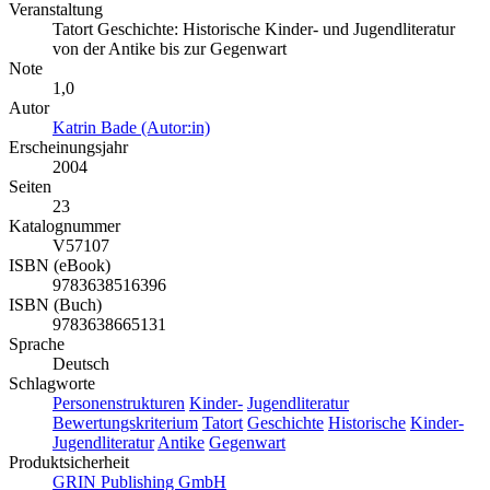
Veranstaltung
Tatort Geschichte: Historische Kinder- und Jugendliteratur
von der Antike bis zur Gegenwart
Note
1,0
Autor
Katrin Bade (Autor:in)
Erscheinungsjahr
2004
Seiten
23
Katalognummer
V57107
ISBN (eBook)
9783638516396
ISBN (Buch)
9783638665131
Sprache
Deutsch
Schlagworte
Personenstrukturen
Kinder-
Jugendliteratur
Bewertungskriterium
Tatort
Geschichte
Historische
Kinder-
Jugendliteratur
Antike
Gegenwart
Produktsicherheit
GRIN Publishing GmbH