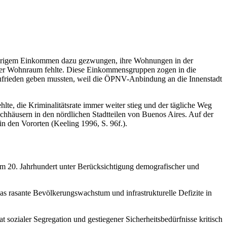
niedrigem Einkommen dazu gezwungen, ihre Wohnungen in der
liger Wohnraum fehlte. Diese Einkommensgruppen zogen in die
e zufrieden geben mussten, weil die ÖPNV-Anbindung an die Innenstadt
te, die Kriminalitätsrate immer weiter stieg und der tägliche Weg
chhäusern in den nördlichen Stadtteilen von Buenos Aires. Auf der
n den Vororten (Keeling 1996, S. 96f.).
um 20. Jahrhundert unter Berücksichtigung demografischer und
as rasante Bevölkerungswachstum und infrastrukturelle Defizite in
at sozialer Segregation und gestiegener Sicherheitsbedürfnisse kritisch