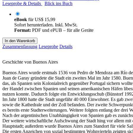
Leseprobe & Details
Blick ins Buch
eBook
für
US$ 15,99
Sofort herunterladen. Inkl. MwSt.
Format:
PDF und ePUB – für alle Geräte
In den Warenkorb
Zusammenfassung
Leseprobe
Details
Geschichte von Buenos Aires
Buenos Aires wurde erstmals 1536 von Pedro de Mendoza am Río de la
Juan de Garay gründete die Stadt ein zweites Mal im Jahr 1580. Buenos
das, als Spanien sein Kolonialreich gegenüber Portugal sichern woll
der Handel zwischen Spanien und seinen amerikanischen Häfen liberal
nutzen konnte. Dadurch folgte ein Entwicklungsschub (Bünstorf 1992
Im Jahr 1800 hatte die Stadt ungefähr 40 000 Einwohner. Es gab zwei 
sowie die Kathedrale und der Zoll befanden. Der zweite Schwerpunkt
es bereits erste Stadterweiterungen. Weitere folgten entlang der dre
Nach der argentinischen Unabhängigkeit von Spanien gab es zunächst
Der weitere wirtschaftliche Aufschwung der Stadt hing vor allem mi
Hauptstadt; außerdem wurde Buenos Aires zum Standort für viele Salz
Die ersten Anzeichen von sozial bestimmten Wohnvierteln zeigten si