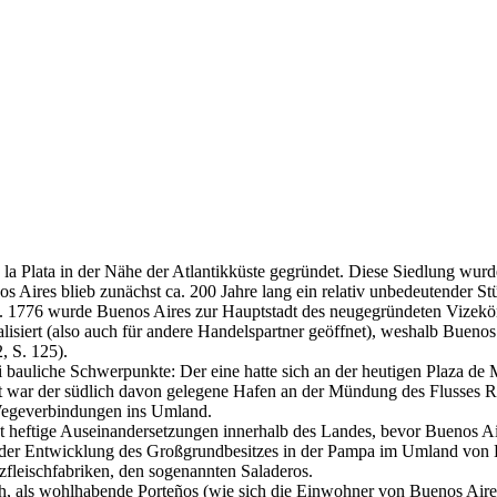
 Plata in der Nähe der Atlantikküste gegründet. Diese Siedlung wurde
 Aires blieb zunächst ca. 200 Jahre lang ein relativ unbedeutender Stüt
te. 1776 wurde Buenos Aires zur Hauptstadt des neugegründeten Vizekön
isiert (also auch für andere Handelspartner geöffnet), weshalb Bueno
, S. 125).
bauliche Schwerpunkte: Der eine hatte sich an der heutigen Plaza de M
 war der südlich davon gelegene Hafen an der Mündung des Flusses Ri
i Wegeverbindungen ins Umland.
 heftige Auseinandersetzungen innerhalb des Landes, bevor Buenos Ai
t der Entwicklung des Großgrundbesitzes in der Pampa im Umland von 
fleischfabriken, den sogenannten Saladeros.
ch, als wohlhabende Porteños (wie sich die Einwohner von Buenos Air