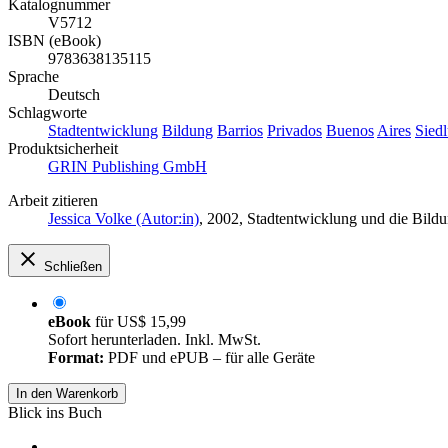
Katalognummer
V5712
ISBN (eBook)
9783638135115
Sprache
Deutsch
Schlagworte
Stadtentwicklung
Bildung
Barrios
Privados
Buenos
Aires
Sied
Produktsicherheit
GRIN Publishing GmbH
Arbeit zitieren
Jessica Volke (Autor:in)
, 2002, Stadtentwicklung und die Bil
Schließen
eBook
für
US$ 15,99
Sofort herunterladen. Inkl. MwSt.
Format:
PDF und ePUB – für alle Geräte
In den Warenkorb
Blick ins Buch