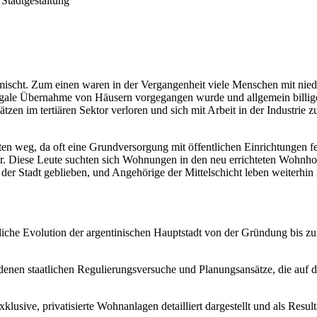
 Stadtgestaltung
gemischt. Zum einen waren in der Vergangenheit viele Menschen mit 
 illegale Übernahme von Häusern vorgegangen wurde und allgemein bil
tzen im tertiären Sektor verloren und sich mit Arbeit in der Industri
weg, da oft eine Grundversorgung mit öffentlichen Einrichtungen fehl
ar. Diese Leute suchten sich Wohnungen in den neu errichteten Wohnho
r Stadt geblieben, und Angehörige der Mittelschicht leben weiterhin i
uliche Evolution der argentinischen Hauptstadt von der Gründung bis z
edenen staatlichen Regulierungsversuche und Planungsansätze, die auf d
usive, privatisierte Wohnanlagen detailliert dargestellt und als Result