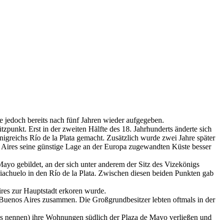
 jedoch bereits nach fünf Jahren wieder aufgegeben.
zpunkt. Erst in der zweiten Hälfte des 18. Jahrhunderts änderte sich
igreichs Río de la Plata gemacht. Zusätzlich wurde zwei Jahre später
s Aires seine günstige Lage an der Europa zugewandten Küste besser
ayo gebildet, an der sich unter anderem der Sitz des Vizekönigs
achuelo in den Río de la Plata. Zwischen diesen beiden Punkten gab
res zur Hauptstadt erkoren wurde.
Buenos Aires zusammen. Die Großgrundbesitzer lebten oftmals in der
es nennen) ihre Wohnungen südlich der Plaza de Mayo verließen und