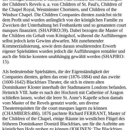
der Children's Revels u. a. von Children of St. Paul's, Children of
the Chapel Royal, Westminster Choristers, und Children of the
Windsor Chapel. Die Children Companies dienten zunächst nicht
dem Profit und wurden anfänglich von der königlichen Familie zu
Zwecken der Unterhaltung bei Festbanketts und so genannten court
masques finanziert. (SHAPIRO:39). Dabei bezogen die Master of
the Children ein Gehalt vom Königshof, während die Aufführengen
selbst jedoch kein Gewinn abwarfen. Mit zunehmender
Kommerzialisierung, sowie dem daraus resultierenden Erwerb
eigener Spielstätten wurden jedoch die Aufführungen rentabler und
auch die Stücke konnten unabhängig gewählt werden (SHAPIRO:
15).
Als bedeutendste Spielstätten, die der Eigenständigkeit der
Companies dienten, gelten das erste (1876-1884) und das zweite
(1600-1642) Blackfriars Theater, die sich in einem alten
Dominikaner Kloster innerhalb der Stadtmauern Londons befanden.
Heinrich VIII. hatte es nach der Hochzeit mit Catherine of Aragon
schließen lassen, wobei die leere St. Anne’s Kapelle schon damals
vom Master of the Revels genutzt wurde, um diverse
Theaterrequisiten für die court masques lagern zu können
(CHAMBERS:486). 1876 pachtete Richard FERRANT, Master of
the Children of the Chapel, einige Räume im westlichen Flügel des
früheren Dominikaner Domizil Blackfriars, um für die Auftritte am
königlichen Hofe proben zu können (JOKINEN: The Blackfriars