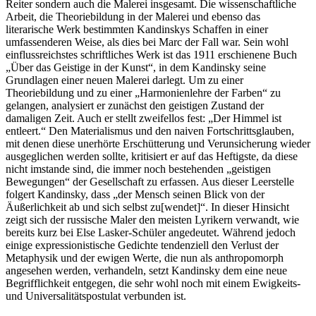
Reiter sondern auch die Malerei insgesamt. Die wissenschaftliche
Arbeit, die Theoriebildung in der Malerei und ebenso das
literarische Werk bestimmten Kandinskys Schaffen in einer
umfassenderen Weise, als dies bei Marc der Fall war. Sein wohl
einflussreichstes schriftliches Werk ist das 1911 erschienene Buch
„Über das Geistige in der Kunst“, in dem Kandinsky seine
Grundlagen einer neuen Malerei darlegt. Um zu einer
Theoriebildung und zu einer „Harmonienlehre der Farben“ zu
gelangen, analysiert er zunächst den geistigen Zustand der
damaligen Zeit. Auch er stellt zweifellos fest: „Der Himmel ist
entleert.“ Den Materialismus und den naiven Fortschrittsglauben,
mit denen diese unerhörte Erschütterung und Verunsicherung wieder
ausgeglichen werden sollte, kritisiert er auf das Heftigste, da diese
nicht imstande sind, die immer noch bestehenden „geistigen
Bewegungen“ der Gesellschaft zu erfassen. Aus dieser Leerstelle
folgert Kandinsky, dass „der Mensch seinen Blick von der
Äußerlichkeit ab und sich selbst zu[wendet]“. In dieser Hinsicht
zeigt sich der russische Maler den meisten Lyrikern verwandt, wie
bereits kurz bei Else Lasker-Schüler angedeutet. Während jedoch
einige expressionistische Gedichte tendenziell den Verlust der
Metaphysik und der ewigen Werte, die nun als anthropomorph
angesehen werden, verhandeln, setzt Kandinsky dem eine neue
Begrifflichkeit entgegen, die sehr wohl noch mit einem Ewigkeits-
und Universalitätspostulat verbunden ist.