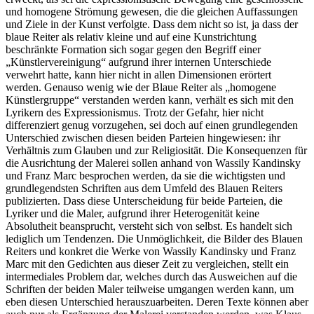
und homogene Strömung gewesen, die die gleichen Auffassungen
und Ziele in der Kunst verfolgte. Dass dem nicht so ist, ja dass der
blaue Reiter als relativ kleine und auf eine Kunstrichtung
beschränkte Formation sich sogar gegen den Begriff einer
„Künstlervereinigung“ aufgrund ihrer internen Unterschiede
verwehrt hatte, kann hier nicht in allen Dimensionen erörtert
werden. Genauso wenig wie der Blaue Reiter als „homogene
Künstlergruppe“ verstanden werden kann, verhält es sich mit den
Lyrikern des Expressionismus. Trotz der Gefahr, hier nicht
differenziert genug vorzugehen, sei doch auf einen grundlegenden
Unterschied zwischen diesen beiden Parteien hingewiesen: ihr
Verhältnis zum Glauben und zur Religiosität. Die Konsequenzen für
die Ausrichtung der Malerei sollen anhand von Wassily Kandinsky
und Franz Marc besprochen werden, da sie die wichtigsten und
grundlegendsten Schriften aus dem Umfeld des Blauen Reiters
publizierten. Dass diese Unterscheidung für beide Parteien, die
Lyriker und die Maler, aufgrund ihrer Heterogenität keine
Absolutheit beansprucht, versteht sich von selbst. Es handelt sich
lediglich um Tendenzen. Die Unmöglichkeit, die Bilder des Blauen
Reiters und konkret die Werke von Wassily Kandinsky und Franz
Marc mit den Gedichten aus dieser Zeit zu vergleichen, stellt ein
intermediales Problem dar, welches durch das Ausweichen auf die
Schriften der beiden Maler teilweise umgangen werden kann, um
eben diesen Unterschied herauszuarbeiten. Deren Texte können aber