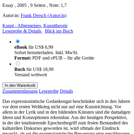
Essay , 2005 , 9 Seiten , Note: 1,7
Autor:in:
Frank Dersch (Autor:in)
Kunst - Allgemeines, Kunsttheorie
Leseprobe & Details
Blick ins Buch
eBook
für
US$ 6,99
Sofort herunterladen. Inkl. MwSt.
Format:
PDF und ePUB – für alle Geräte
Buch
für
US$ 18,99
Versand weltweit
In den Warenkorb
Zusammenfassung
Leseprobe
Details
Das expressionistische Gedankengut beschränkte sich in den Jahren
vor dem ersten Weltkrieg nicht nur auf eine Kunstrichtung. Vor
allem in der Lyrik und in den bildenden Künsten sind die damaligen
Ideen und Konzeptionen erkennbar. Aus der heutigen Perspektive,
in der der totalisierende Epochenbegriff zum festen Bestandteil des
kulturellen Diskurses geworden ist, wird oftmals der Eindruck
erweckt, als sei die expressionistische Bewegung eine geschlossene