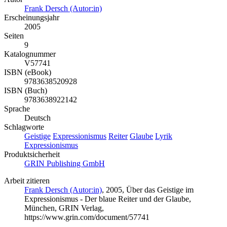
Frank Dersch (Autor:in)
Erscheinungsjahr
2005
Seiten
9
Katalognummer
V57741
ISBN (eBook)
9783638520928
ISBN (Buch)
9783638922142
Sprache
Deutsch
Schlagworte
Geistige
Expressionismus
Reiter
Glaube
Lyrik
Expressionismus
Produktsicherheit
GRIN Publishing GmbH
Arbeit zitieren
Frank Dersch (Autor:in)
, 2005, Über das Geistige im
Expressionismus - Der blaue Reiter und der Glaube,
München, GRIN Verlag,
https://www.grin.com/document/57741