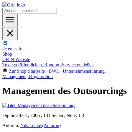
de
en
es
fr
Shop
GRIN Website
Texte veröffentlichen, Rundum-Service genießen
Zur Shop-Startseite
›
BWL - Unternehmensführung,
Management, Organisation
Management des Outsourcings
Diplomarbeit , 2006 , 131 Seiten , Note: 1,3
Autor:in:
Nils Lücke (Autor:in)