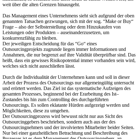
weit über die alten Grenzen hinausgeht.
Das Management eines Unternehmens sieht sich aufgrund der oben
genannten Tatsachen gezwungen, sich mit der sog. “Make or Buy“
Frage – also der Selbsterstellung oder dem Hinzukaufen von
Leistungen oder Produkten – auseinanderzusetzen, um
konkurrenzfähig zu bleiben.
Der jeweiligen Entscheidung für das “Go“ eines
Outsourcingprojekts zugrunde liegen immer Informationen und
Annahmen, die nur begrenzt auf ihre Validität überprüfbar sind. Das
heißt, dass ein gewisses Risikopotential immer vorhanden sein wird,
welches sich nicht ausschließen lässt.
Durch die Individualität der Unternehmen kann und soll in dieser
Arbeit der Prozess des Outsourcings nur allgemeingültig untersucht
und erörtert werden. Das Ziel ist das systematische Aufzeigen des
gesamten Prozesses, beginnend bei der Erarbeitung des Ist–
Zustandes bis hin zum Controlling des durchgeführten
Outsourcings. Es sollen eklatante Hürden aufgezeigt werden und
Möglichkeiten, diese zu umgehen.
Der Outsourcingprozess wird bewusst nicht nur aus Sicht des
Outsourcinggebers beschrieben, sondern auch aus der des
Outsourcingnehmers und der involvierten Mitarbeiter beider Seiten.
Nur bei einer ganzheitlichen Betrachtung und Beschreibung des
Prozesses ist es dem Management des Outsourcinggebers, an