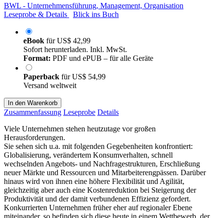
BWL - Unternehmensführung, Management, Organisation
Leseprobe & Details
Blick ins Buch
eBook
für
US$ 42,99
Sofort herunterladen. Inkl. MwSt.
Format:
PDF und ePUB – für alle Geräte
Paperback
für
US$ 54,99
Versand weltweit
In den Warenkorb
Zusammenfassung
Leseprobe
Details
Viele Unternehmen stehen heutzutage vor großen
Herausforderungen.
Sie sehen sich u.a. mit folgenden Gegebenheiten konfrontiert:
Globalisierung, verändertem Konsumverhalten, schnell
wechselnden Angebots- und Nachfragestrukturen, Erschließung
neuer Märkte und Ressourcen und Mitarbeiterengpässen. Darüber
hinaus wird von ihnen eine höhere Flexibilität und Agilität,
gleichzeitig aber auch eine Kostenreduktion bei Steigerung der
Produktivität und der damit verbundenen Effizienz gefordert.
Konkurrierten Unternehmen früher eher auf regionaler Ebene
miteinander, so befinden sich diese heute in einem Wettbewerb, der