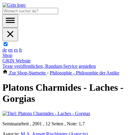
de
en
es
fr
Shop
GRIN Website
Texte veröffentlichen, Rundum-Service genießen
Zur Shop-Startseite
›
Philosophie - Philosophie der Antike
Platons Charmides - Laches -
Gorgias
Seminararbeit , 2001 , 12 Seiten , Note: 1,7
Autor:in:
M.A. Annett Rischbieter (Autor:in)