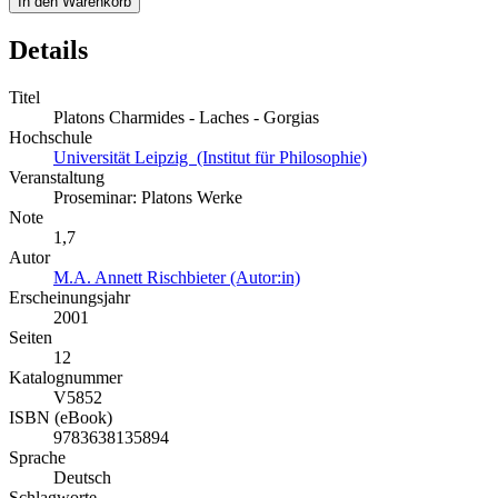
In den Warenkorb
Details
Titel
Platons Charmides - Laches - Gorgias
Hochschule
Universität Leipzig (Institut für Philosophie)
Veranstaltung
Proseminar: Platons Werke
Note
1,7
Autor
M.A. Annett Rischbieter (Autor:in)
Erscheinungsjahr
2001
Seiten
12
Katalognummer
V5852
ISBN (eBook)
9783638135894
Sprache
Deutsch
Schlagworte