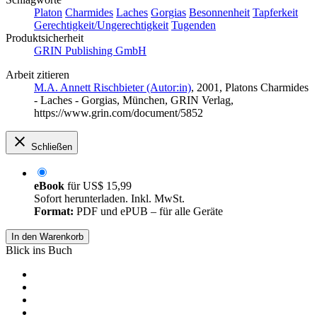
Platon
Charmides
Laches
Gorgias
Besonnenheit
Tapferkeit
Gerechtigkeit/Ungerechtigkeit
Tugenden
Produktsicherheit
GRIN Publishing GmbH
Arbeit zitieren
M.A. Annett Rischbieter (Autor:in)
, 2001, Platons Charmides
- Laches - Gorgias, München, GRIN Verlag,
https://www.grin.com/document/5852
Schließen
eBook
für
US$ 15,99
Sofort herunterladen. Inkl. MwSt.
Format:
PDF und ePUB – für alle Geräte
In den Warenkorb
Blick ins Buch