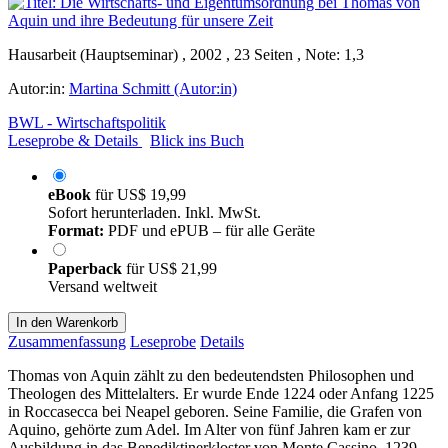
Hausarbeit (Hauptseminar) , 2002 , 23 Seiten , Note: 1,3
Autor:in:
Martina Schmitt (Autor:in)
BWL - Wirtschaftspolitik
Leseprobe & Details
Blick ins Buch
eBook
für
US$ 19,99
Sofort herunterladen. Inkl. MwSt.
Format:
PDF und ePUB – für alle Geräte
Paperback
für
US$ 21,99
Versand weltweit
In den Warenkorb
Zusammenfassung
Leseprobe
Details
Thomas von Aquin zählt zu den bedeutendsten Philosophen und
Theologen des Mittelalters. Er wurde Ende 1224 oder Anfang 1225
in Roccasecca bei Neapel geboren. Seine Familie, die Grafen von
Aquino, gehörte zum Adel. Im Alter von fünf Jahren kam er zur
Ausbildung in das Benediktinerkloster von Monte Cassino. 1239