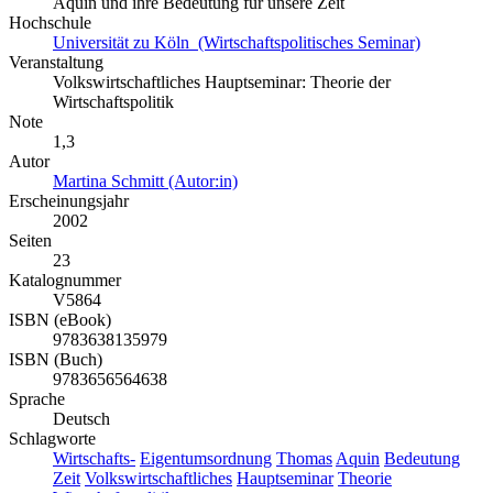
Aquin und ihre Bedeutung für unsere Zeit
Hochschule
Universität zu Köln (Wirtschaftspolitisches Seminar)
Veranstaltung
Volkswirtschaftliches Hauptseminar: Theorie der
Wirtschaftspolitik
Note
1,3
Autor
Martina Schmitt (Autor:in)
Erscheinungsjahr
2002
Seiten
23
Katalognummer
V5864
ISBN (eBook)
9783638135979
ISBN (Buch)
9783656564638
Sprache
Deutsch
Schlagworte
Wirtschafts-
Eigentumsordnung
Thomas
Aquin
Bedeutung
Zeit
Volkswirtschaftliches
Hauptseminar
Theorie