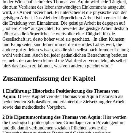
In der Wirtschaftslehre des Thomas von Aquin wird jede Tätigkeit,
die zum Verdienst des lebensnotwendigen Einkommens ausgeübt
wird, als Arbeit bezeichnet. Er unterscheidet die physische von der
geistigen Arbeit. Das Ziel der körperlichen Arbeit ist in erster Linie
die Erzielung von Einnahmen. Die geistige Arbeit ist dagegen auf
„höhere Ziele“ ausgerichtet. Er bewertet die geistige Arbeit deshalb
höher als die körperliche. Je wertvoller eine Tätigkeit für die
Gesellschaft ist, desto höher wird sie geschätzt. „In allen Künsten
und Fähigkeiten sind ferner immer die mehr des Lobes wert, die
andere gut zu leiten wissen, als die sich selbst nach fremder Leitung
wohl verhalten. Auch bei jeder gedanklichen Betrachtung bedeutet
es mehr, den anderen lehrend die Wahrheit zu vermitteln, als selbst
bloß das fassen zu können, was von anderen gelehrt wird.“
Zusammenfassung der Kapitel
1 Einführung: Historische Positionierung des Thomas von
Aquin:
Dieses Kapitel verortet Thomas von Aquin historisch als
bedeutenden Scholastiker und erläutert die Zielsetzung der Arbeit
sowie das methodische Vorgehen.
2 Die Eigentumsordnung des Thomas von Aquin:
Hier werden
die theologisch-philosophischen Grundlagen zum Privateigentum
und die damit verbundenen sozialen Pflichten sowie die