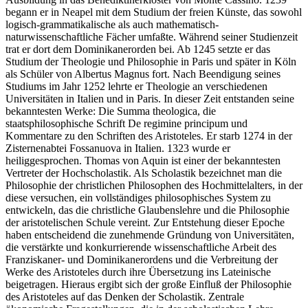
begann er in Neapel mit dem Studium der freien Künste, das sowohl
logisch-grammatikalische als auch mathematisch-
naturwissenschaftliche Fächer umfaßte. Während seiner Studienzeit
trat er dort dem Dominikanerorden bei. Ab 1245 setzte er das
Studium der Theologie und Philosophie in Paris und später in Köln
als Schüler von Albertus Magnus fort. Nach Beendigung seines
Studiums im Jahr 1252 lehrte er Theologie an verschiedenen
Universitäten in Italien und in Paris. In dieser Zeit entstanden seine
bekanntesten Werke: Die Summa theologica, die
staatsphilosophische Schrift De regimine principum und
Kommentare zu den Schriften des Aristoteles. Er starb 1274 in der
Zisternenabtei Fossanuova in Italien. 1323 wurde er
heiliggesprochen. Thomas von Aquin ist einer der bekanntesten
Vertreter der Hochscholastik. Als Scholastik bezeichnet man die
Philosophie der christlichen Philosophen des Hochmittelalters, in der
diese versuchen, ein vollständiges philosophisches System zu
entwickeln, das die christliche Glaubenslehre und die Philosophie
der aristotelischen Schule vereint. Zur Entstehung dieser Epoche
haben entscheidend die zunehmende Gründung von Universitäten,
die verstärkte und konkurrierende wissenschaftliche Arbeit des
Franziskaner- und Dominikanerordens und die Verbreitung der
Werke des Aristoteles durch ihre Übersetzung ins Lateinische
beigetragen. Hieraus ergibt sich der große Einfluß der Philosophie
des Aristoteles auf das Denken der Scholastik. Zentrale