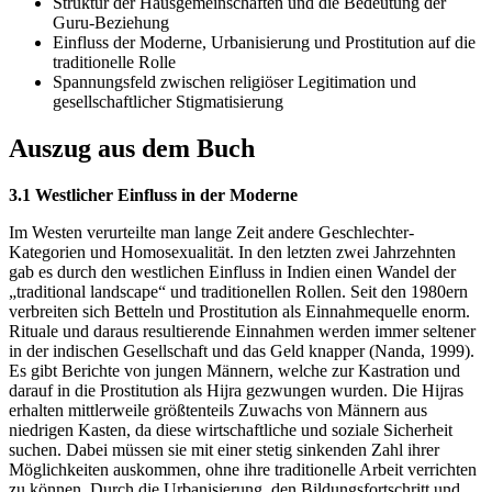
Struktur der Hausgemeinschaften und die Bedeutung der
Guru-Beziehung
Einfluss der Moderne, Urbanisierung und Prostitution auf die
traditionelle Rolle
Spannungsfeld zwischen religiöser Legitimation und
gesellschaftlicher Stigmatisierung
Auszug aus dem Buch
3.1 Westlicher Einfluss in der Moderne
Im Westen verurteilte man lange Zeit andere Geschlechter-
Kategorien und Homosexualität. In den letzten zwei Jahrzehnten
gab es durch den westlichen Einfluss in Indien einen Wandel der
„traditional landscape“ und traditionellen Rollen. Seit den 1980ern
verbreiten sich Betteln und Prostitution als Einnahmequelle enorm.
Rituale und daraus resultierende Einnahmen werden immer seltener
in der indischen Gesellschaft und das Geld knapper (Nanda, 1999).
Es gibt Berichte von jungen Männern, welche zur Kastration und
darauf in die Prostitution als Hijra gezwungen wurden. Die Hijras
erhalten mittlerweile größtenteils Zuwachs von Männern aus
niedrigen Kasten, da diese wirtschaftliche und soziale Sicherheit
suchen. Dabei müssen sie mit einer stetig sinkenden Zahl ihrer
Möglichkeiten auskommen, ohne ihre traditionelle Arbeit verrichten
zu können. Durch die Urbanisierung, den Bildungsfortschritt und