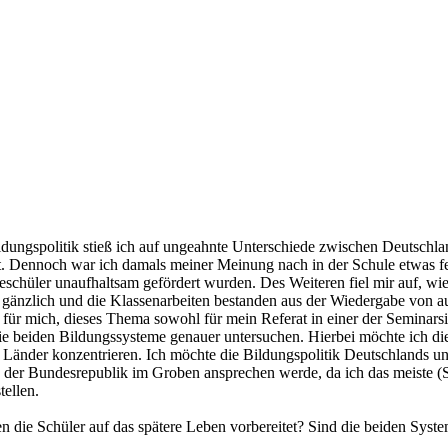
dungspolitik stieß ich auf ungeahnte Unterschiede zwischen Deutschlan
 ist. Dennoch war ich damals meiner Meinung nach in der Schule etwas f
teschüler unaufhaltsam gefördert wurden. Des Weiteren fiel mir auf, 
 gänzlich und die Klassenarbeiten bestanden aus der Wiedergabe von 
ür mich, dieses Thema sowohl für mein Referat in einer der Seminarsi
ie beiden Bildungssysteme genauer untersuchen. Hierbei möchte ich di
r Länder konzentrieren. Ich möchte die Bildungspolitik Deutschlands un
der Bundesrepublik im Groben ansprechen werde, da ich das meiste (Sch
tellen.
 die Schüler auf das spätere Leben vorbereitet? Sind die beiden System