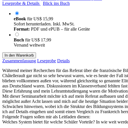
Leseprobe & Details
Blick ins Buch
eBook
für
US$ 15,99
Sofort herunterladen. Inkl. MwSt.
Format:
PDF und ePUB – für alle Geräte
Buch
für
US$ 17,99
Versand weltweit
In den Warenkorb
Zusammenfassung
Leseprobe
Details
Während meiner Recherchen für das Referat über die französische Bil
Châtellerault gar nicht so sehr bewusst waren, wie es heute der Fall
blieben vollkommen außen vor, während gleichzeitig so genannte Eli
aus Deutschland waren. Diskussionen im Klassenverband fehlten fast
Diese Erfahrung und mein Lehramtstudiengang waren die Motivation f
Mit dieser Seminararbeit möchte ich auf mein Referat aufbauen und d
möglichst außer Acht lassen und mich auf die heutige Situation beide
Schwächen hinweisen, wobei ich die Struktur des Bildungssystems in 
ich auf Details eingehen und somit einen Vergleich zu Frankreich hers
Folgende Fragen sollen mir als Leitfaden dienen:
Welches System bietet für welche Schüler Vorteile? In wie weit werden