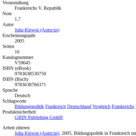
Veranstaltung
Frankreichs V. Republik
Note
1,7
Autor
Julia Klewin (Autor:in)
Erscheinungsjahr
2005
Seiten
16
Katalognummer
V59045
ISBN (eBook)
9783638530750
ISBN (Buch)
9783638766371
Sprache
Deutsch
Schlagworte
Bildungspolitik
Frankreich
Deutschland
Vergleich
Frankreichs
Produktsicherheit
GRIN Publishing GmbH
Arbeit zitieren
Julia Klewin (Autor:in)
, 2005, Bildungspolitik in Frankreich