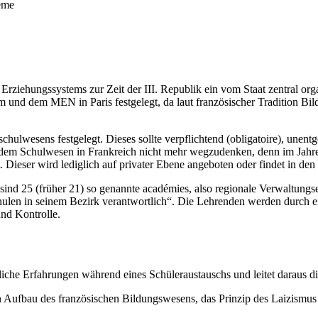
teme
 Erziehungssystems zur Zeit der III. Republik ein vom Staat zentral org
 und dem MEN in Paris festgelegt, da laut französischer Tradition Bi
ulwesens festgelegt. Dieses sollte verpflichtend (obligatoire), unentg
aus dem Schulwesen in Frankreich nicht mehr wegzudenken, denn im Jahr
 Dieser wird lediglich auf privater Ebene angeboten oder findet in den k
sind 25 (früher 21) so genannte académies, also regionale Verwaltungse
Schulen in seinem Bezirk verantwortlich“. Die Lehrenden werden durch 
nd Kontrolle.
he Erfahrungen während eines Schüleraustauschs und leitet daraus die
hen Aufbau des französischen Bildungswesens, das Prinzip des Laizism