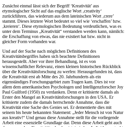
Zunächst einmal lässt sich der Begriff ‘Kreativität’ aus
etymologischer Sicht auf das englische Wort ‚creativity‘
zurückführen, das wiederum aus dem lateinischen Wort ‚crere’
stammt. Dieses letztere Wort bedeutet so viel wie ‘erschaffen’ bzw.
‚kreieren‘. Diese etymologischen Bedeutung verdeutlichen, was es
unter dem Terminus „Kreativität“ verstanden werden kann, nämlich:
die Erschaffung von etwas, das nie existiert hat bzw. nicht in
gleicher Form vorhanden war.
Und auf der Suche nach möglichen Definitionen des
Kreativitätsbegriffes haben sich beachtete Definitionen
herausgestellt. Aber vor ihrer Behandlung, ist es von
wissenschaftlicher Relevanz, einen kleinen historischen Rückblick
über die Kreativitätsforschung zu werfen: Herausgefunden ist, dass
die Kreativität erst ab Mitte des 20. Jahrhunderts als ein
eigenständiges Forschungsgebiet zum Tragen kam. Dies ist vor
allem dem amerikanischen Psychologen und Intelligenzforscher Joy
Paul Guilford (1950) zu verdanken. Denn er kritisierte damals als
Erster den Mangel an Kreativitätsforschungen in den USA. Er
kritisierte zudem die damals herrschende Annahme, dass die
Kreativität eine Sache des Genies sei. Er dementierte dies mit
seinem bis heute bekannten Statement: „Jeder Mensch ist von Natur
aus kreativ!“ Und genau diese Annahme stellt für die vorliegende
Arbeit eine essenzielle Grundlage dar. Denn diese Arbeit geht auch