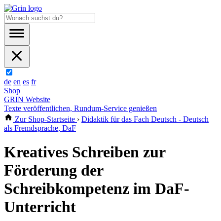
de
en
es
fr
Shop
GRIN Website
Texte veröffentlichen, Rundum-Service genießen
Zur Shop-Startseite
›
Didaktik für das Fach Deutsch - Deutsch
als Fremdsprache, DaF
Kreatives Schreiben zur
Förderung der
Schreibkompetenz im DaF-
Unterricht