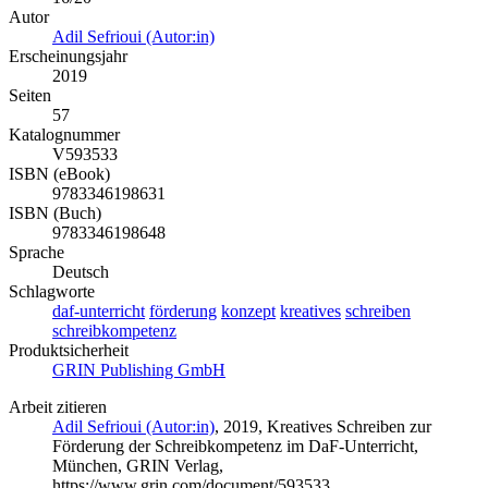
Autor
Adil Sefrioui (Autor:in)
Erscheinungsjahr
2019
Seiten
57
Katalognummer
V593533
ISBN (eBook)
9783346198631
ISBN (Buch)
9783346198648
Sprache
Deutsch
Schlagworte
daf-unterricht
förderung
konzept
kreatives
schreiben
schreibkompetenz
Produktsicherheit
GRIN Publishing GmbH
Arbeit zitieren
Adil Sefrioui (Autor:in)
, 2019, Kreatives Schreiben zur
Förderung der Schreibkompetenz im DaF-Unterricht,
München, GRIN Verlag,
https://www.grin.com/document/593533