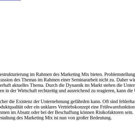
 Restrukturierung im Rahmen des Marketing Mix bieten. Problemstellun
skussion des Themas im Rahmen einer Seminararbeit nicht zu. Daher wir
uerhaft aktuelles Thema. Durch die Dynamik im Markt stehen die Unt
n in der Wirtschaft rechtzeitig und ausreichend zu reagieren, kann die
lcher die Existenz der Unternehmung gefährden kann. Oft sind fehlerh
ktqualität oder ein unklares Vertriebskonzept eine Frühwarnfunktion 
men im Absatz oder bei der Beschaffung können Risikofaktoren sein. 
Gestaltung des Marketing Mix ist nun von großer Bedeutung.