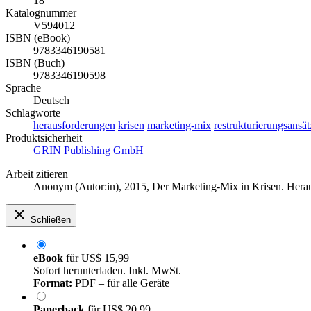
18
Katalognummer
V594012
ISBN (eBook)
9783346190581
ISBN (Buch)
9783346190598
Sprache
Deutsch
Schlagworte
herausforderungen
krisen
marketing-mix
restrukturierungsansät
Produktsicherheit
GRIN Publishing GmbH
Arbeit zitieren
Anonym (Autor:in)
, 2015, Der Marketing-Mix in Krisen. Her
Schließen
eBook
für
US$ 15,99
Sofort herunterladen. Inkl. MwSt.
Format:
PDF – für alle Geräte
Paperback
für
US$ 20,99