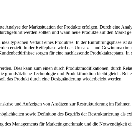
erte Analyse der Marktsituation der Produkte erfolgen. Durch eine An
rchgeführt werden sollten und wann neue Produkte auf den Markt geb
idealtypischen Verlauf eines Produktes. In der Einführungsphase ist d
den erzielt. In der Reifephase wird das Umsatz – und Gewinnmaximum 
enbedürfnisse sorgen für eine nachlassende Produktakzeptanz. In de
erden. Dies kann zum einen durch Produktmodifikationen, durch Relau
ie grundsätzliche Technologie und Produktfunktion bleibt gleich. Bei
 soll das Produkt durch eine Designänderung wiederbelebt werden.
nskrise und Aufzeigen von Ansätzen zur Restrukturierung im Rahmen
möglichkeiten sowie Definition des Begriffs der Restrukturierung als 
ung des Managements für Marketingmerkmale und die Notwendigkeit eine